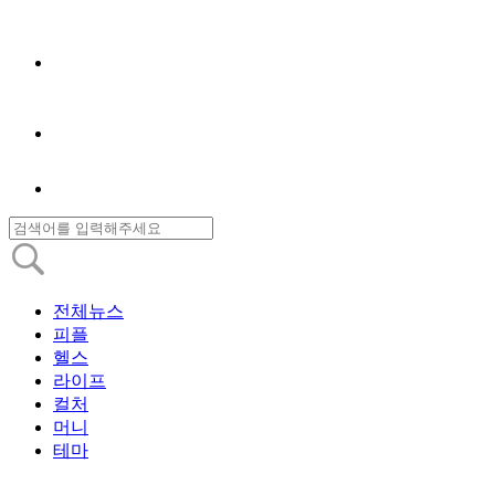
전체뉴스
피플
헬스
라이프
컬처
머니
테마