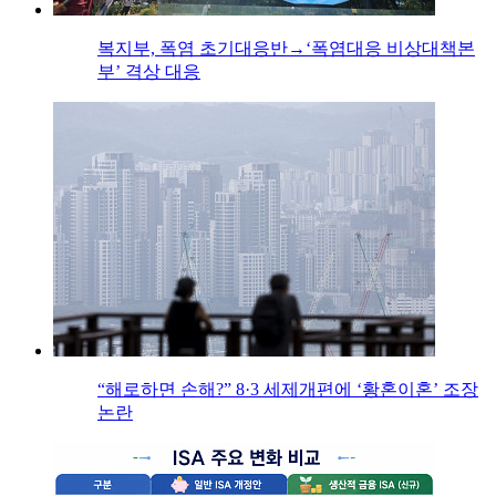
복지부, 폭염 초기대응반→‘폭염대응 비상대책본
부’ 격상 대응
“해로하면 손해?” 8·3 세제개편에 ‘황혼이혼’ 조장
논란