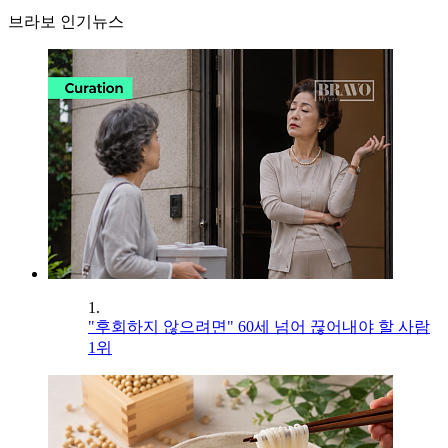
브라보 인기뉴스
1.
"후회하지 않으려면" 60세 넘어 끊어내야 할 사람
1위