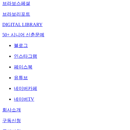
브라보스페셜
브라보리포트
DIGITAL LIBRARY
50+ 시니어 신춘문예
블로그
인스타그램
페이스북
유튜브
네이버카페
네이버TV
회사소개
구독신청