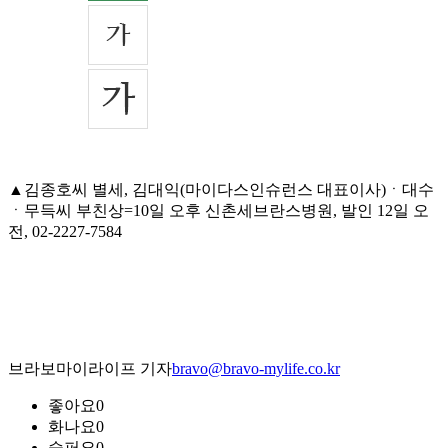
▲김종호씨 별세, 김대익(마이다스인슈런스 대표이사)ㆍ대수
ㆍ무득씨 부친상=10일 오후 신촌세브란스병원, 발인 12일 오
전, 02-2227-7584
브라보마이라이프 기자
bravo@bravo-mylife.co.kr
좋아요
0
화나요
0
슬퍼요
0