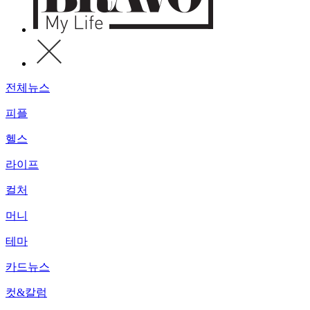
전체뉴스
피플
헬스
라이프
컬처
머니
테마
카드뉴스
컷&칼럼