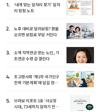
1.
‘내게 맞는 일자리 찾기’ 일자
리 탐험 노트
2.
노후 대비로 달러보험? 환율
오르면 보험료 부담 커진다
3.
소액 직역연금 받는 노인, 기
초연금 수령 길 열린다
4.
초고령사회 ‘제1차 국가인구
전략 기본계획’에 담길 정책
은
5.
브라보 리포트 1호 ‘사오정
시대, 73세까지 일하기 전략’