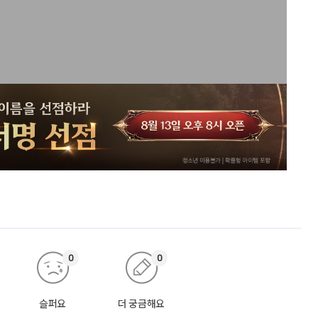
0
0
슬퍼요
더 궁금해요