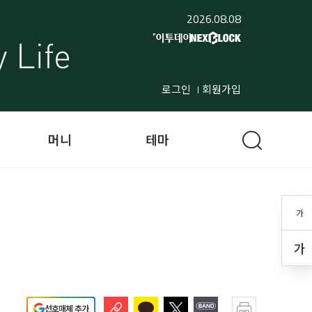
2026.08.08
로그인
회원가입
머니
테마
가
가
선호매체 추가