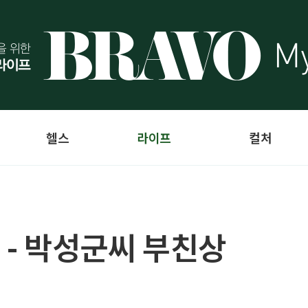
헬스
라이프
컬처
 - 박성군씨 부친상