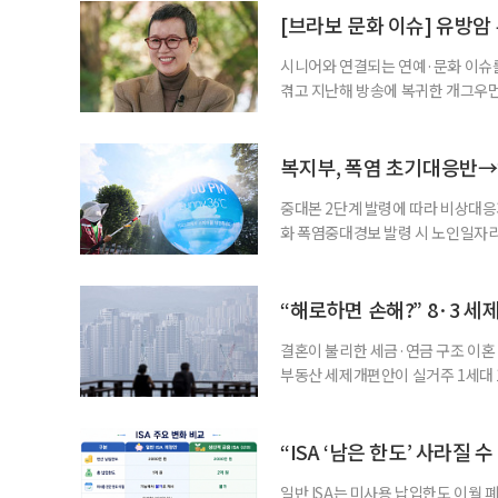
준비부터 구직 수당까지 고용노동부
[브라보 문화 이슈] 유방암
업 지원 계획을 세
시니어와 연결되는 연예·문화 이슈를
겪고 지난해 방송에 복귀한 개그우먼
나 최근 개그맨 김영철의 유튜브 채
길을 끌었다. 투병 이후에도 자신의 
까. 오랜 방송 생활 뒤 전해진 투병
복지부, 폭염 초기대응반→
중대본 2단계 발령에 따라 비상대응기
화 폭염중대경보 발령 시 노인일자
초기대응반을 ‘폭염대응 비상대책본부
긴급회의를 열고 폭염대응 비상대책
책본부(중대본) 2단계(심각)가 발
“해로하면 손해?” 8·3 세
운영
결혼이 불리한 세금·연금 구조 이혼 
부동산 세제개편안이 실거주 1세대 1
고령 부부에게는 혼인을 유지하는 
세는 개인별로 부과하지만, 1세대 
부가 각자 집 한 채씩을 보유하면 한
“ISA ‘남은 한도’ 사라질 
일반 ISA는 미사용 납입한도 이월 