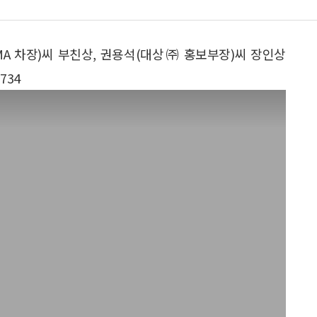
MMA 차장)씨 부친상, 권용석(대상㈜ 홍보부장)씨 장인상
734