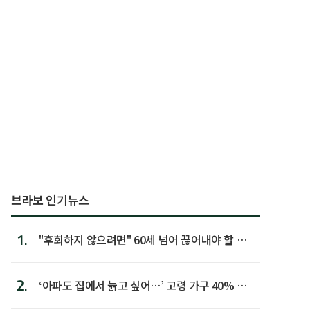
브라보 인기뉴스
1.
"후회하지 않으려면" 60세 넘어 끊어내야 할 사
람 1위
2.
‘아파도 집에서 늙고 싶어…’ 고령 가구 40% 노
후 주택이라 어...