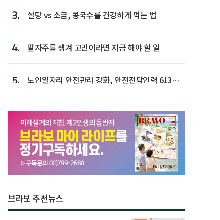
3.
설탕 vs 소금, 콩국수를 건강하게 먹는 법
4.
팔자주름 생겨 고민이라면 지금 해야 할 일
5.
노인일자리 안전관리 강화, 안전전담인력 613명
첫 배치
브라보 추천뉴스