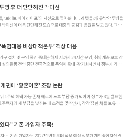
 국민취업지원제도 구직활동이 쉽지 않은 사람을 위한 제도다. 개인별 취
 투병 후 더 단단해진 박미선
, ‘브라보 마이 라이프’의 시선으로 짚어봅니다. 왜 떴을까? 유방암 투병을
 박미선이 더욱 단단해진 모습으로 대중의 공감과 응원을 받고 있다. 그러
널에 출연한 그는 방송 활동을 그만하라는 악성 댓글을 받았다고 고백해 눈
삶을 이어가고 있는 박미선은 왜 이전보다 더 큰 관심과 사랑을 받고 있을
 소식 박미선은 재치 있는 말솜씨와 공감 능력으로
‘폭염대응 비상대책본부’ 격상 대응
구 설치 및 운영 폭염 중대본 해제 시까지 24시간 운영, 취약계층 보호 강
리 실외활동 전면 중단 전국적으로 폭염이 확대·장기화하면서 정부가 기존
’로 격상했다. 7일 보건복지부에 따르면 정은경 장관 주재로 폭염 대응
본부를 구성·운영하기로 했다. 이번 조치는 지난 2일 폭염 중앙재난안전대
령된 이후에도 폭염이 전국적으로 확대되고 장기화한 데 따른 것이다. 기존에
제개편에 ‘황혼이혼’ 조장 논란
뒤 1주택 혜택 가능 존재 해로에 노후 부담 증가 막아야 정부가 3일 발표한
주택자의 세 부담을 낮추는 데 초점을 맞추면서, 각각 집 한 채를 보유한
것보다 이혼이 경제적으로 유리해질 수 있다는 분석이 나온다. 종합부동산
1주택 공제와 세액공제 적용 여부는 부부를 하나의 세대로 묶어 판단한다. 부
 세대가 두 채를 가진 것으로 보지만, 실제 이혼해 주거와 생계를 분
수 있다” 기존 가입자 주목!
폐지…. 기존 가입자도 2027년 연장부터 적용 예정 정부가 개인종합자산관