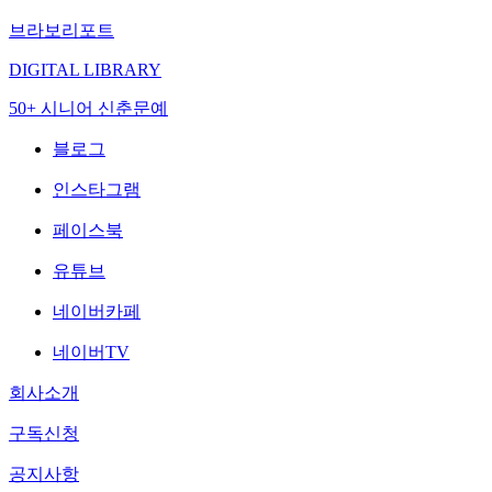
브라보리포트
DIGITAL LIBRARY
50+ 시니어 신춘문예
블로그
인스타그램
페이스북
유튜브
네이버카페
네이버TV
회사소개
구독신청
공지사항