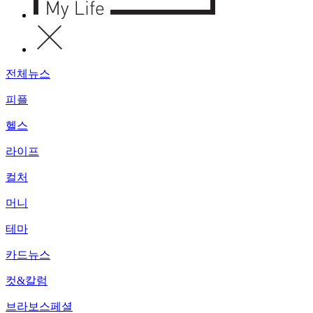
전체뉴스
피플
헬스
라이프
컬처
머니
테마
카드뉴스
컷&칼럼
브라보스페셜