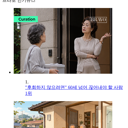
브라보 인기뉴스
1.
"후회하지 않으려면" 60세 넘어 끊어내야 할 사람
1위