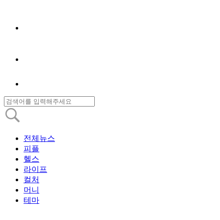
전체뉴스
피플
헬스
라이프
컬처
머니
테마