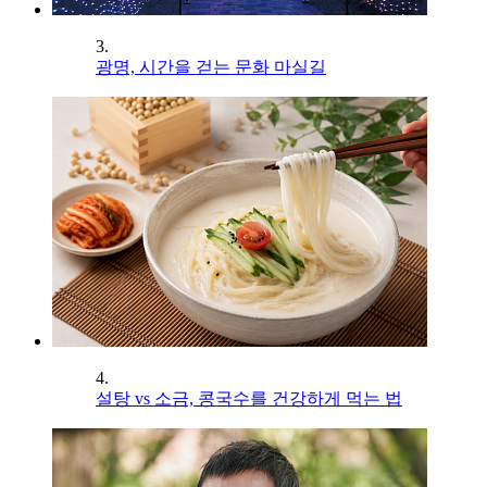
3.
광명, 시간을 걷는 문화 마실길
4.
설탕 vs 소금, 콩국수를 건강하게 먹는 법