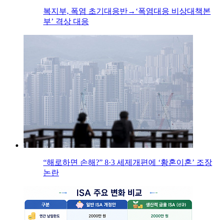
복지부, 폭염 초기대응반→‘폭염대응 비상대책본
부’ 격상 대응
“해로하면 손해?” 8·3 세제개편에 ‘황혼이혼’ 조장
논란