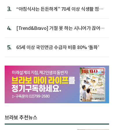
3.
“아침식사는 든든하게” 70세 이상 식생활 점수
가장 높아
4.
[Trend&Bravo] 거절 못 하는 시니어가 끊어야
할 행동 5
5.
65세 이상 국민연금 수급자 비중 80% ‘돌파’
브라보 추천뉴스