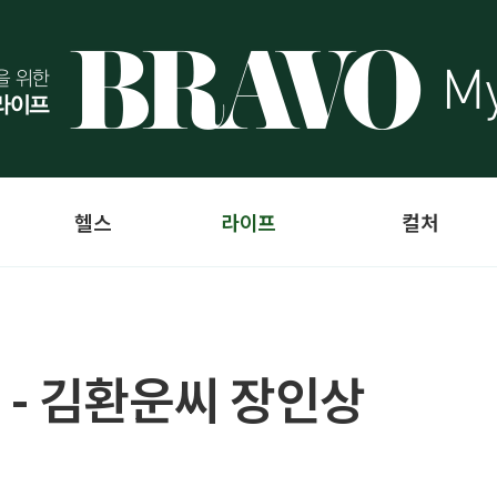
헬스
라이프
컬처
 - 김환운씨 장인상