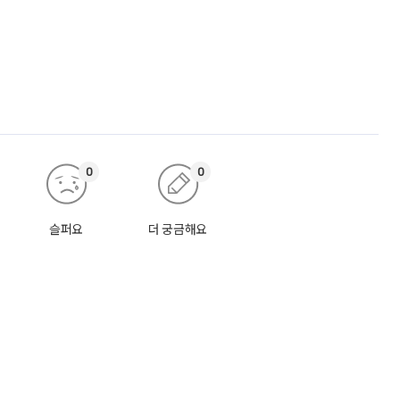
0
0
슬퍼요
더 궁금해요