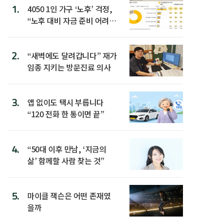
1.
4050 1인 가구 ‘노후’ 걱정,
“노후 대비 자금 준비 어려
워”
2.
“새벽에도 달려갑니다” 재가
임종 지키는 방문진료 의사
3.
앱 없이도 택시 부릅니다
“120 전화 한 통이면 끝”
4.
“50대 이후 만남, ‘지금의
삶’ 함께할 사람 찾는 것”
5.
마이클 잭슨은 어떤 존재였
을까