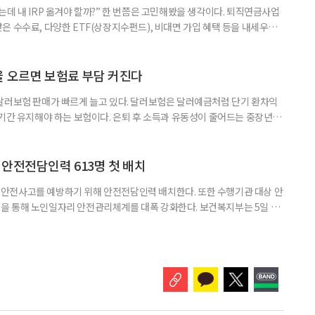
데 내 IRP 옮겨야 할까?” 한 번쯤은 고민해봤을 생각이다. 퇴직연금사업
은 수수료, 다양한 ETF(상장지수펀드), 비대면 가입 혜택 등을 내세우며
 높다고 해서 무조건 옮기는 것만이 정답은 아니다. 퇴직연금은 오랜 기간
 확인해야 할 사항이 있다. 수익률 광고, 먼저 기준부터 봐야 한다 금융회
눈에 잘 들어온다. 하지만 수익률 숫자는 기준에 따라달라질 수 있다.
율 오르면 보험료 부담 커진다
달러보험 판매가 빠르게 늘고 있다. 달러보험은 달러예금처럼 단기 환차익
장기간 유지해야 하는 보험이다. 은퇴 후 소득과 유동성이 줄어드는 중장년층
담과 중도해지 손실 가능성을 함께 살펴야 한다. 5일 보험연구원의 ‘고환율
 리포트에 따르면 올해 1분기 달러보험 판매 건수는 약 4만7000건으로
000건의 두 배를 웃도는 수준이다. 달러보험은 보험료를 달러로 내고
안전전담인력 613명 첫 배치
안전사고를 예방하기 위해 안전전담인력 배치한다. 또한 수행기관 대상 안
을 통해 노인일자리 안전관리체계를 대폭 강화한다. 보건복지부는 5일 노
에서 활동할 수 있도록 안전전담인력 613명을 수행기관과 지방정부에 배
교육, 활동 현장 점검, 상해·산재보험 관리, 안전물품 관리, 사고 발생 시
관리 업무를 맡게 된다. 이번 조치는 노인일자리 사업의 참여 규모와 활동