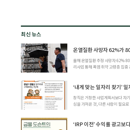
최신 뉴스
온열질환 사망자 62%가 8
올해 온열질환 추정 사망자 62% 8
리사업 통해 폭염 취약 고령층 집중
나타났다. 이에 정부가 전국 보건소
에 따르면 5월 15일부터 이달 4일
고령층은 825명(33.8%), 80세 
‘내게 맞는 일자리 찾기’ 
창직은 거창한 사업계획서보다 자기 
심을 가져온 것, 다른 사람이 필요로
for 5060 창직사례집’을 바탕으로 ‘
싶었나요? ▷ 내가 살아오며 ‘이렇게 바
2._______________ 3._____
‘IRP 이전’ 수익률 광고보