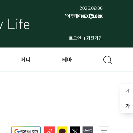
2026.08.06
로그인
회원가입
머니
테마
가
가
선호매체 추가