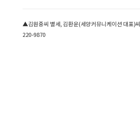
▲김원중씨 별세, 김환운(세양커뮤니케이션 대표)씨 장
220-9870