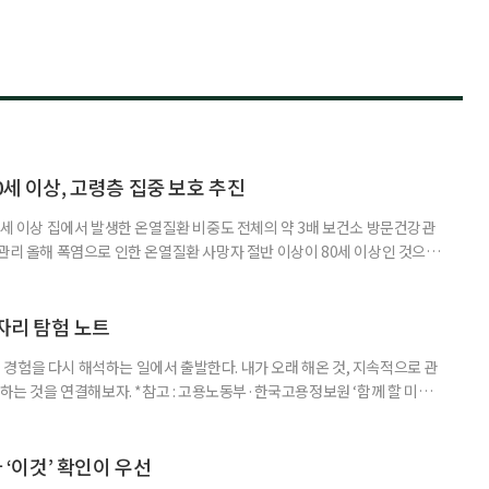
0세 이상, 고령층 집중 보호 추진
0세 이상 집에서 발생한 온열질환 비중도 전체의 약 3배 보건소 방문건강관
 관리 올해 폭염으로 인한 온열질환 사망자 절반 이상이 80세 이상인 것으로
 방문건강관리사업을 통해 80세 이상 고령자 보호를 추진한다. 6일 복지부
까지 질병관리청으로 신고된 온열질환자는 총 2441명으로 이 중 65세 이상
이상은 300명(12.3%)으로 집계됐다. 연령별 환자 수
일자리 탐험 노트
경험을 다시 해석하는 일에서 출발한다. 내가 오래 해온 것, 지속적으로 관
 하는 것을 연결해보자. *참고 : 고용노동부·한국고용정보원 ‘함께 할 미래
브라보 마이 라이프’ 재구성. STEP 1. 내 안의 재료 찾기 1. 무엇을 바꾸고
뀌면 좋겠다’고 느낀 일은? 1._______________
__________ ▷ 그중 내가 직접 해볼 만
다 ‘이것’ 확인이 우선