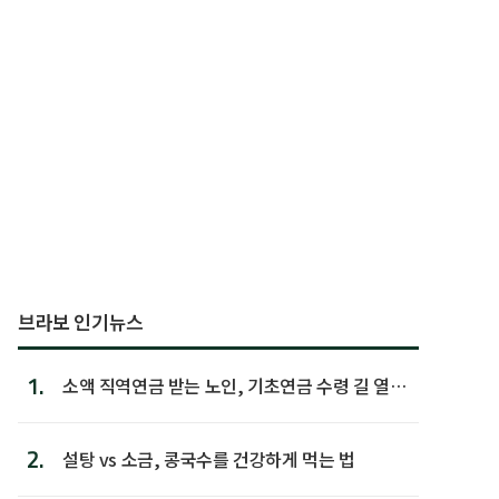
브라보 인기뉴스
1.
소액 직역연금 받는 노인, 기초연금 수령 길 열린
다
2.
설탕 vs 소금, 콩국수를 건강하게 먹는 법