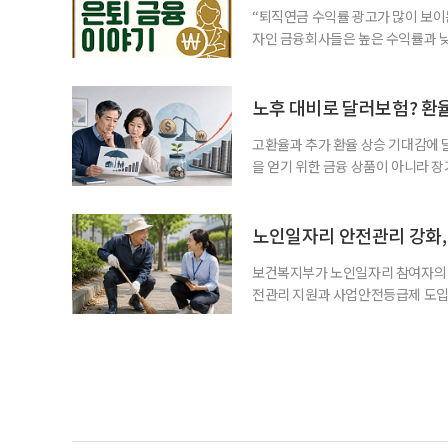
“퇴직연금 수익률 광고가 많이 보이는
자인 금융회사들은 높은 수익률과 낮
가입자를 유치한다. 하지만 수익률이
운용하는 자금인 만큼, 광고보다 먼저
사들이 내세우는 퇴직연금 수익률은 
노후 대비로 달러보험? 환
고환율과 추가 환율 상승 기대감에 
을 얻기 위한 금융 상품이 아니라 
이라면 환율 상승에 따른 보험료 부
국면의 달러보험 소비자 위험과 과제’
집계됐다. 전년 동기 판매량인 2만2
노인일자리 안전관리 강화, 
보건복지부가 노인일자리 참여자의 
전관리 지원과 사업안전등급제 도입
인일자리 참여자가 더욱 안전한 환경
치한다고 밝혔다. 이들은 참여자 안전
후속조치 등 노인일자리 전반의 안전
분야가