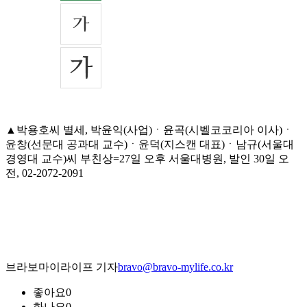
▲박용호씨 별세, 박윤익(사업)ㆍ윤곡(시벨코코리아 이사)ㆍ
윤창(선문대 공과대 교수)ㆍ윤덕(지스캔 대표)ㆍ남규(서울대
경영대 교수)씨 부친상=27일 오후 서울대병원, 발인 30일 오
전, 02-2072-2091
브라보마이라이프 기자
bravo@bravo-mylife.co.kr
좋아요
0
화나요
0