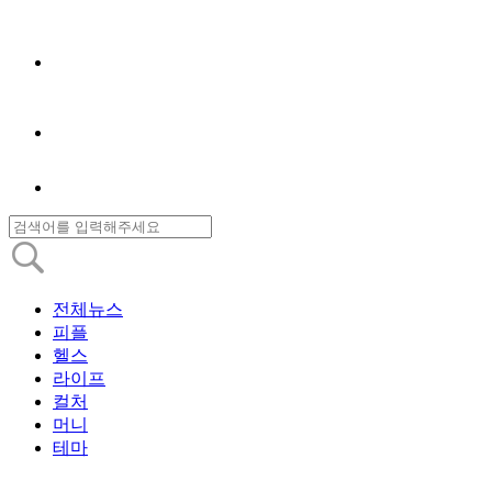
전체뉴스
피플
헬스
라이프
컬처
머니
테마