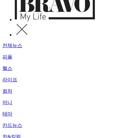
전체뉴스
피플
헬스
라이프
컬처
머니
테마
카드뉴스
컷&칼럼