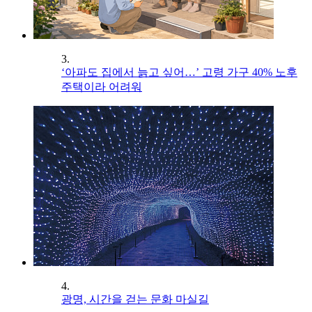
3.
‘아파도 집에서 늙고 싶어…’ 고령 가구 40% 노후
주택이라 어려워
4.
광명, 시간을 걷는 문화 마실길