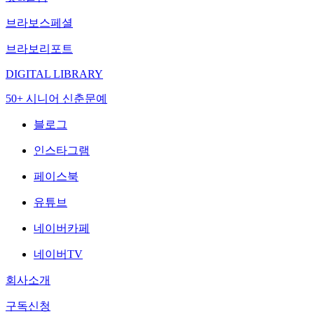
브라보스페셜
브라보리포트
DIGITAL LIBRARY
50+ 시니어 신춘문예
블로그
인스타그램
페이스북
유튜브
네이버카페
네이버TV
회사소개
구독신청