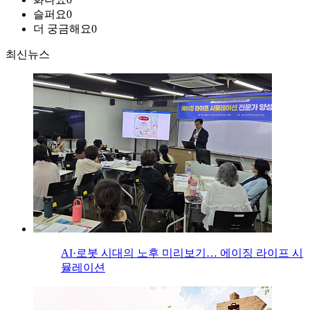
슬퍼요
0
더 궁금해요
0
최신뉴스
AI·로봇 시대의 노후 미리보기… 에이징 라이프 시
뮬레이션