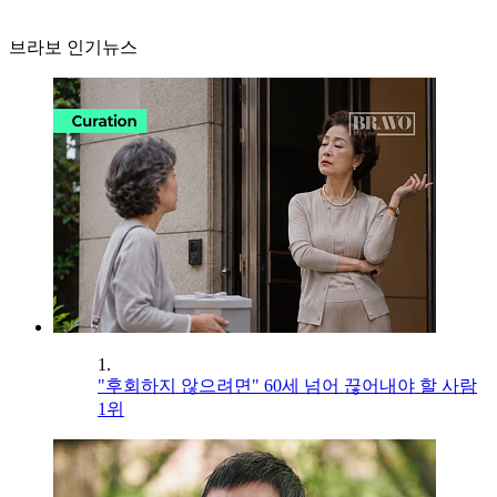
브라보 인기뉴스
1.
"후회하지 않으려면" 60세 넘어 끊어내야 할 사람
1위