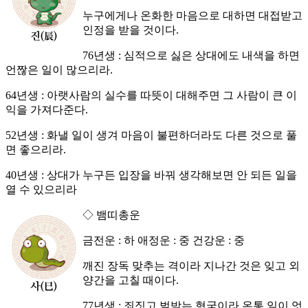
누구에게나 온화한 마음으로 대하면 대접받고
인정을 받을 것이다.
76년생 : 심적으로 싫은 상대에도 내색을 하면
언짢은 일이 많으리라.
64년생 : 아랫사람의 실수를 따뜻이 대해주면 그 사람이 큰 이
익을 가져다준다.
52년생 : 화낼 일이 생겨 마음이 불편하더라도 다른 것으로 풀
면 좋으리라.
40년생 : 상대가 누구든 입장을 바꿔 생각해보면 안 되든 일을
열 수 있으리라
◇ 뱀띠총운
금전운 : 하 애정운 : 중 건강운 : 중
깨진 장독 맞추는 격이라 지나간 것은 잊고 외
양간을 고칠 때이다.
77년생 : 죄짓고 벌받는 형국이라 온통 일이 엇