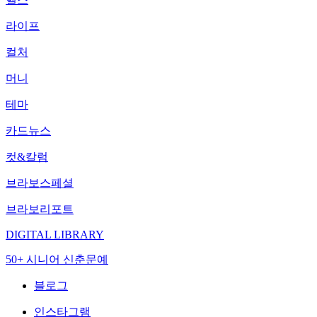
라이프
컬처
머니
테마
카드뉴스
컷&칼럼
브라보스페셜
브라보리포트
DIGITAL LIBRARY
50+ 시니어 신춘문예
블로그
인스타그램