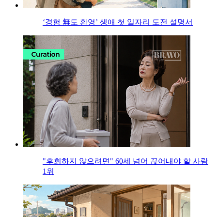
‘경험 無도 환영’ 생애 첫 일자리 도전 설명서
"후회하지 않으려면" 60세 넘어 끊어내야 할 사람
1위