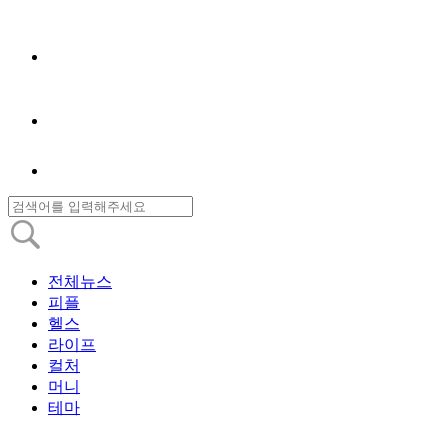
전체뉴스
피플
헬스
라이프
컬처
머니
테마