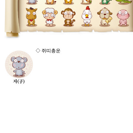
◇ 쥐띠총운