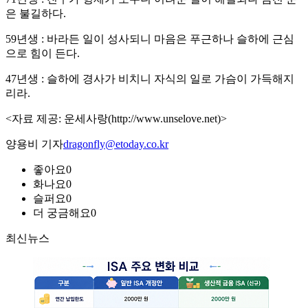
은 불길하다.
59년생 : 바라든 일이 성사되니 마음은 푸근하나 슬하에 근심
으로 힘이 든다.
47년생 : 슬하에 경사가 비치니 자식의 일로 가슴이 가득해지
리라.
<자료 제공: 운세사랑(http://www.unselove.net)>
양용비 기자
dragonfly@etoday.co.kr
좋아요
0
화나요
0
슬퍼요
0
더 궁금해요
0
최신뉴스