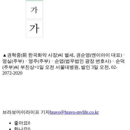
▲권혁중(前 한국화약 사장)씨 별세, 권순영(엔이아이 대표)ㆍ
영실(주부)ㆍ영주(주부)ㆍ순엽(법무법인 광장 변호사)ㆍ순덕
(주부)씨 부친상=1일 오전 서울대병원, 발인 3일 오전, 02-
2072-2020
브라보마이라이프 기자
bravo@bravo-mylife.co.kr
좋아요
0
화나요
0