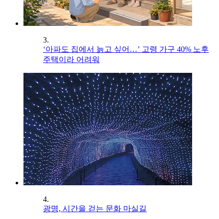
3.
‘아파도 집에서 늙고 싶어…’ 고령 가구 40% 노후
주택이라 어려워
4.
광명, 시간을 걷는 문화 마실길