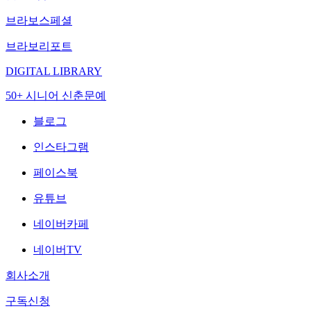
브라보스페셜
브라보리포트
DIGITAL LIBRARY
50+ 시니어 신춘문예
블로그
인스타그램
페이스북
유튜브
네이버카페
네이버TV
회사소개
구독신청