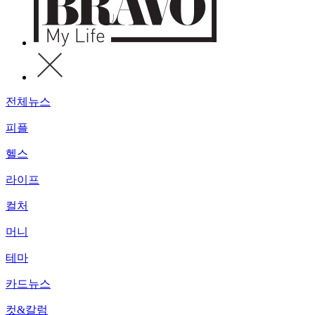
전체뉴스
피플
헬스
라이프
컬처
머니
테마
카드뉴스
컷&칼럼