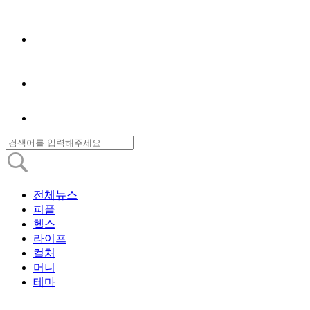
전체뉴스
피플
헬스
라이프
컬처
머니
테마