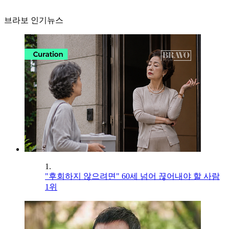
브라보 인기뉴스
1.
"후회하지 않으려면" 60세 넘어 끊어내야 할 사람
1위