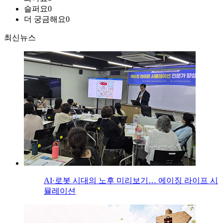
슬퍼요
0
더 궁금해요
0
최신뉴스
AI·로봇 시대의 노후 미리보기… 에이징 라이프 시
뮬레이션