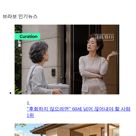
브라보 인기뉴스
1.
"후회하지 않으려면" 60세 넘어 끊어내야 할 사람
1위