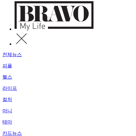
전체뉴스
피플
헬스
라이프
컬처
머니
테마
카드뉴스