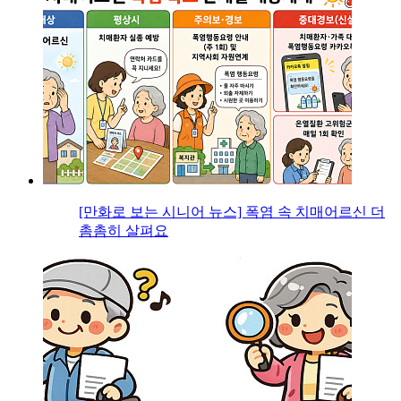
[만화로 보는 시니어 뉴스] 폭염 속 치매어르신 더
촘촘히 살펴요