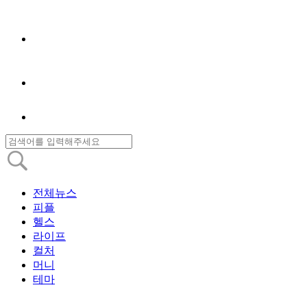
전체뉴스
피플
헬스
라이프
컬처
머니
테마