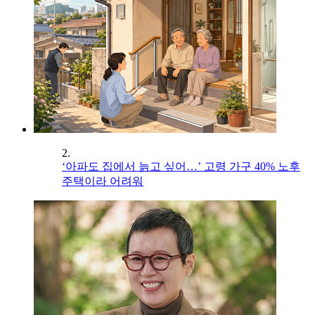
2.
‘아파도 집에서 늙고 싶어…’ 고령 가구 40% 노후
주택이라 어려워