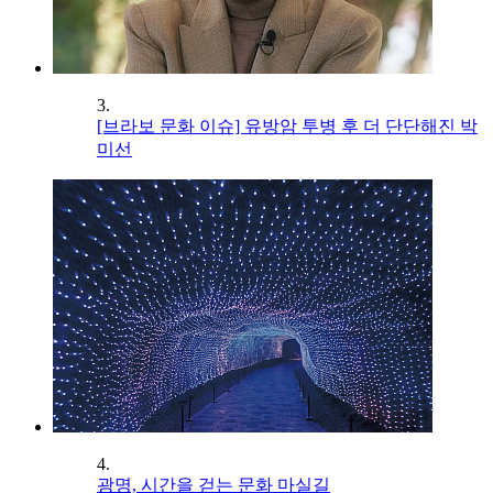
3.
[브라보 문화 이슈] 유방암 투병 후 더 단단해진 박
미선
4.
광명, 시간을 걷는 문화 마실길