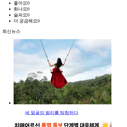
좋아요
0
화나요
0
슬퍼요
0
더 궁금해요
0
최신뉴스
세 얼굴의 발리를 탐험하다