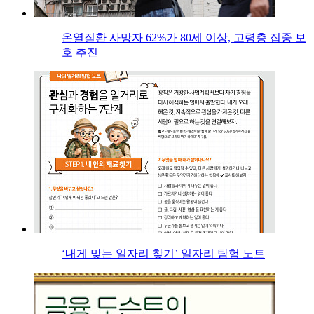
온열질환 사망자 62%가 80세 이상, 고령층 집중 보
호 추진
‘내게 맞는 일자리 찾기’ 일자리 탐험 노트