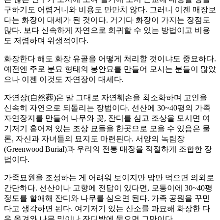
구하기도 어렵거니와 비용도 만만치 않다. 그러니 이젠 매장보
다는 화장이 대세가 된 것이다. 거기다 화장이 가지는 장점도
많다. 보다 신속하게 자연으로 회귀할 수 있는 방법이고 비용
도 저렴하며 위생적이다.
화장한다 해도 화장 유골을 어떻게 처리할 것이냐도 중요하다.
예전엔 주로 분묘 형태의 봉안묘를 만들어 모시는 분들이 많았
으나 이젠 이것도 자연장이 대세다.
자연장(自然葬)은 말 그대로 자연훼손을 최소화하며 고인을
신속히 자연으로 되돌리는 장법이다. 선산에 30~40평의 가족
자연장지를 만들어 나무와 꽃, 잔디를 심고 조상을 모시면 여
기저기 흩어져 있는 조상 묘들을 한곳으로 모을 수 있음은 물
론, 자신과 자녀들의 묘지도 마련된다. 서양의 녹림장
(Greenwood Burial)과 우리의 전통 매장을 적절하게 조합한 장
법이다.
가족묘원을 조성하는 게 어려워 보이지만 맘만 먹으면 의외로
간단하다. 선산이나 고향에 전답이 있다면, 모퉁이에 30~40평
정도를 할애해 잔디와 나무를 심으면 된다. 가족 공원을 꾸민
다고 생각하면 된다. 여기저기 있는 산소를 파묘해 화장한 다
음 옮겨와 나무 밑이나 잔디밭에 묻으면 그만이다.