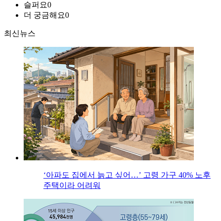
슬퍼요
0
더 궁금해요
0
최신뉴스
‘아파도 집에서 늙고 싶어…’ 고령 가구 40% 노후
주택이라 어려워