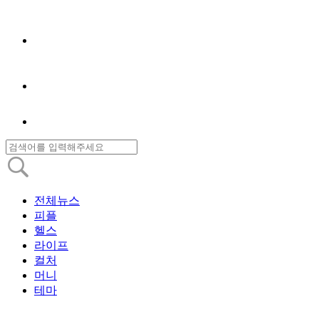
전체뉴스
피플
헬스
라이프
컬처
머니
테마