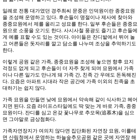
일례로 전통 대가였던 경주최씨 문중은 인덕원이란 종중묘원
을 조성해 운영하고 있다. 후손들이 명절이나 제사에 찾아와
종중묘원에서 제를 올리고 성묘를 한다. 일부 후손들은 종중묘
원으로 소풍을 오기도 한다. 사시사철 풍광도 즐기고 후손들에
게 예를 표할 수도 있는 것이다. 아이들은 잔디밭에서 뛰어 놀
고 어른들은 돗자리를 깔고 담소를 나누며 조상을 추억하기도
한다.
이렇게 공원 같은 가족, 종중묘원을 조성해 놓으면 향후 묘지
걱정도 없게 되고 후손들이 더 자주 찾게 되며 묘원에서 가족
이나 다른 일가도 만나게 돼 가족 간, 친족 간 우애도 돈독해진
다. 요즘은 아파트 시대라 작은 공간에 가족 이외의 친족을 초
대하기는 쉽지 않다.
가족 묘원을 만들면 낮에 묘원에서 약속해 같이 식사하고 헤어
지면 된다. 요즘 라이프스타일에도 딱 맞는 게 바로 가족, 종중
묘원이다. 잔디를 심고 온갖 꽃나무로 추모목(追慕木)을 심으
면 그야말로 금상첨화다.
가족자연장지가 여의치 않다면 집단화된 자연장 묘원, 이를테
면 산림청에서 운영하는 하늘숲추모공원 같은 곳에 자연장 해