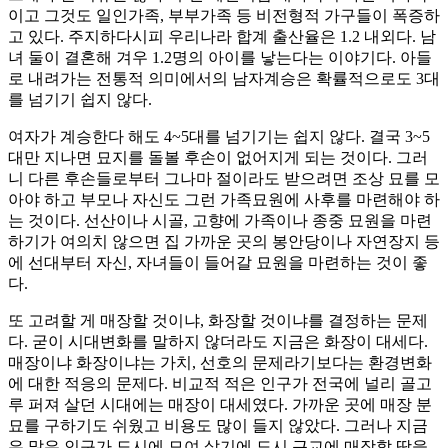
이고 그것도 일인가족, 부부가족 등 비전형적 가구들이 폭증하
고 있다. 주지하다시피 우리나라 합계 출산율은 1.2 내외다. 남
녀 둘이 결혼해 겨우 1.2명의 아이를 낳는다는 이야기다. 아들
로 내려가는 전통적 의미에서의 남자계승은 확률적으로도 3대
를 넘기기 쉽지 않다.
여자가 계승한다 해도 4~5대를 넘기기는 쉽지 않다. 결국 3~5
대만 지나면 묘지를 돌볼 후손이 없어지게 되는 것이다. 그러
니 다른 후손들로부터 그나마 절이라도 받으려면 조상 묘를 모
아야 하고 부모나 자신도 그런 가족묘원에 사후를 마련해야 하
는 것이다. 선산이나 시골, 고향에 가족이나 종중 묘원을 마련
하기가 여의치 않으면 집 가까운 곳의 봉안당이나 자연장지 등
에 선대부터 자신, 자녀들이 들어갈 묘원을 마련하는 것이 좋
다.
또 고려할 게 매장할 것이냐, 화장할 것이냐를 결정하는 문제
다. 굳이 시대변화를 말하지 않더라도 지금은 화장이 대세다.
매장이냐 화장이냐는 가치, 선호의 문제라기보다는 환경변화
에 대한 적응의 문제다. 비교적 적은 인구가 전국에 널리 골고
루 퍼져 살던 시대에는 매장이 대세였다. 가까운 곳에 매장 분
묘를 구하기도 쉬웠고 비용도 많이 들지 않았다. 그러나 지금
은 많은 인구가 도시에 모여 살기에 도시 근교에 매장할 땅을