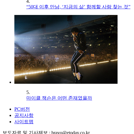
4.
“50대 이후 만남, ‘지금의 삶’ 함께할 사람 찾는 것”
5.
마이클 잭슨은 어떤 존재였을까
PC버전
공지사항
사이트맵
보도자료 및 기사제보 : bravo@etoday.co.kr