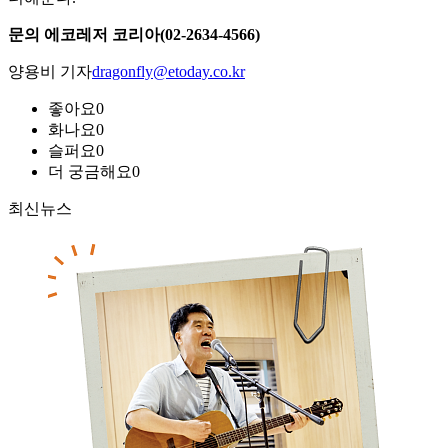
문의 에코레저 코리아(02-2634-4566)
양용비 기자
dragonfly@etoday.co.kr
좋아요
0
화나요
0
슬퍼요
0
더 궁금해요
0
최신뉴스