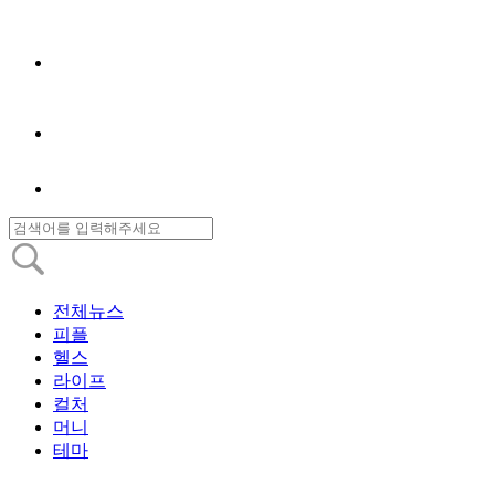
전체뉴스
피플
헬스
라이프
컬처
머니
테마