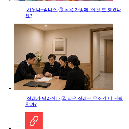
[사우나+웰니스]④ 목욕 가방에 ‘이것’도 챙겼나
요?
[장례가 달라진다]② 작은 장례는 무조건 더 저렴
할까?