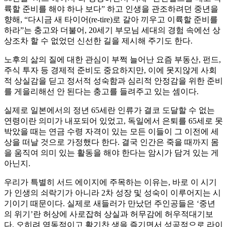
륙할 준비를 해야 하나 보다” 하고 인생을 관조하려던 중년을
향해, “다시금 새 타이어(re-tire)로 갈아 끼우고 이륙할 준비를
하라”는 충고와 더불어, 20세기 부모님 세대의 경험 속에선 상
상조차 할 수 없었던 신선한 길을 제시해 주기도 한다.
노후의 삶의 질에 대한 관심이 부쩍 늘어난 요즘 부동산, 펀드,
주식 투자 등 경제적 준비도 중요하지만, 이에 못지않게 사회
적 상실감을 딛고 정서적 성숙함과 심리적 안정감을 위한 준비
를 게을리해선 안 된다는 충고를 들려주고 있는 셈이다.
실제로 일본에서의 정년 65세란 인류가 결코 도달할 수 없는
연령이란 의미가 내포되어 있었고, 독일에서 은퇴를 65세로 못
박았을 때는 연금 수령 자격이 있는 모든 이들이 그 이전에 세
상을 떠날 것으로 가정했다 한다. 결국 인간은 죽을 때까지 몸
을 움직여 의미 있는 활동을 해야 한다는 암시가 담겨 있는 게
아닌지.
우리가 특별히 서드 에이지에 주목하는 이유는, 바로 이 시기
가 인생의 쇠락기가 아니라 2차 성장 및 성숙이 이루어지는 시
기이기 때문이다. 실제로 새들러가 만났던 주인공들은 ‘중년
의 위기’란 허상에 사로잡혀 상실과 허무감에 허우적대기보
다, 오히려 역동적이고 활기찬 생을 즐기면서 성공적으로 라이