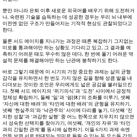
뿐만 아니라 은퇴 이후 새로운 외국어를 배우기 위해 도전하거
나, 숙련된 기술을 습득하는 데 성공한 경우는 우리 뇌 내부에
이전엔 없던 구조가 만들어지는 기적적 현상도 관찰되었다고
한다.
물론 서드 에이지를 지나가는 과정은 때론 복잡하기 그지없는
미로를 통과해야만 하는 상황도 기다리고 있고, 그 결과를 예
측하기 어려운 때도 무수히 많은 데다, 한 번에 풀기 어려운 역
설적 문제를 해결해야만 하는 난관에 봉착하기도 한다.
바로 그렇기 때문에 이 시기의 가장 중요한 과제는 삶의 균형
감각을 유지하면서 한 번도 가지 않은 길을 향해 성큼 발을 내
디뎌보는 것이란 조언은 우리에게도 넓은 공감을 불러일으킨
다. 첫째 서드 에이지의 ‘위기의식’과 ‘도전’ 사이에서 긍정적
정체성 확립하기, 둘째 ‘일’과 ‘쉼[休]’의 조화를 이루기, 셋째
‘자신에 대한 배려’와 ‘타인에 대한 배려’의 균형을 유지하기,
넷째 ‘현실주의’와 ‘낙관주의’ 사이에 다리를 놓기, 다섯째 ‘진
지한 성찰’과 ‘과감한 실행’ 중 어느 한쪽으로 치우치지 않으면
서 성숙한 선택지를 찾아가기, 여섯째, ‘개인의 자유’와 ‘타인
과의 긴밀한 관계’를 동시에 실현하기. 이들 6가지 과제 속엔
언뜻 보면 서로 반대되는 의미로 들릴 수 있는 두 요소들 간의