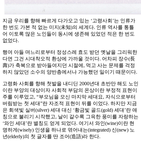
지금 우리를 향해 빠르게 다가오고 있는 ‘고령사회’는 인류가
한 번도 가본 적 없는 미지(未知)의 세계다. 인류 역사를 통틀
어 이토록 많은 노인들이 동시에 생존해 있었던 적은 한 번도
없었다.
행여 아들 며느리로부터 정성스레 효도 받던 옛날을 그리워한
다면 그건 시대착오적 환상에 가까울 것이다. 어차피 장수(長
壽)가 축복으로 받아들여지던 시절에, 먹고 사는 문제를 걱정
하지 않았던 소수의 양반층에서나 가능했던 일이기 때문이다.
고령화 사회를 향해 첫발을 내디딘 2000년대 초반만 해도 노인
이란 부양의 대상이자 사회적 부담의 온상이란 부정적 표현이
주를 이루었고, “부모님을 모신 마지막 세대요, 자식으로부터
버림받는 첫 세대”란 자조적 표현이 뒤를 이었다. 하지만 지금
은 회색빛 실버(silver) 세대 대신 ‘황금빛 골드(gold) 세대’란 애
칭으로 불리기 시작했고, 날이 갈수록 그윽한 풍미를 자랑하는
‘와인 세대’란 별칭도 얻게 되었다. 여기서 와인(wine)이란 현
명하게(wisely) 인생을 하나로 엮어내는(integrated) 신(new) 노
년(elderly)의 첫 글자를 딴 조어(造語)라 한다.