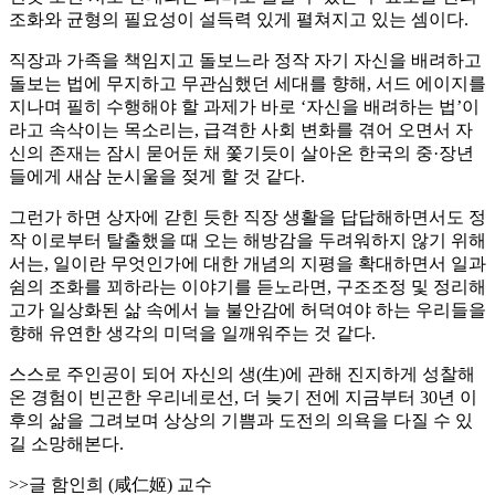
조화와 균형의 필요성이 설득력 있게 펼쳐지고 있는 셈이다.
직장과 가족을 책임지고 돌보느라 정작 자기 자신을 배려하고
돌보는 법에 무지하고 무관심했던 세대를 향해, 서드 에이지를
지나며 필히 수행해야 할 과제가 바로 ‘자신을 배려하는 법’이
라고 속삭이는 목소리는, 급격한 사회 변화를 겪어 오면서 자
신의 존재는 잠시 묻어둔 채 쫓기듯이 살아온 한국의 중·장년
들에게 새삼 눈시울을 젖게 할 것 같다.
그런가 하면 상자에 갇힌 듯한 직장 생활을 답답해하면서도 정
작 이로부터 탈출했을 때 오는 해방감을 두려워하지 않기 위해
서는, 일이란 무엇인가에 대한 개념의 지평을 확대하면서 일과
쉼의 조화를 꾀하라는 이야기를 듣노라면, 구조조정 및 정리해
고가 일상화된 삶 속에서 늘 불안감에 허덕여야 하는 우리들을
향해 유연한 생각의 미덕을 일깨워주는 것 같다.
스스로 주인공이 되어 자신의 생(生)에 관해 진지하게 성찰해
온 경험이 빈곤한 우리네로선, 더 늦기 전에 지금부터 30년 이
후의 삶을 그려보며 상상의 기쁨과 도전의 의욕을 다질 수 있
길 소망해본다.
>>글 함인희 (咸仁姬) 교수