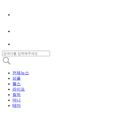
전체뉴스
피플
헬스
라이프
컬처
머니
테마