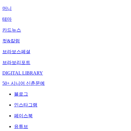
머니
테마
카드뉴스
컷&칼럼
브라보스페셜
브라보리포트
DIGITAL LIBRARY
50+ 시니어 신춘문예
블로그
인스타그램
페이스북
유튜브