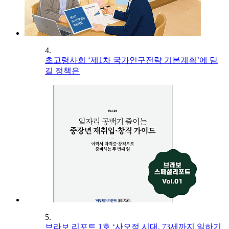
4.
초고령사회 ‘제1차 국가인구전략 기본계획’에 담
길 정책은
5.
브라보 리포트 1호 ‘사오정 시대, 73세까지 일하기