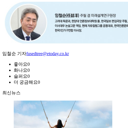
임철순 기자
fusedtree@etoday.co.kr
좋아요
0
화나요
0
슬퍼요
0
더 궁금해요
0
최신뉴스