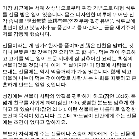
가장 최근에는 서예 선생님으로부터 환갑 기념으로 대형 벼루
를 선물 받은 일이 있습니다. 몸소 디자인한 벼루에 뛰어난 전
각 솜씨로 ‘硯田無荒 筆耕有年(연전무황 필경유년)’, 벼루밭에
흉년이 없고 붓농사가 늘 풍년이기를 바란다는 글을 새겨주어
저를 감동케 했습니다.
선물이라는 게 뭔가? 한자를 풀이하면 膳은 반찬을 말하는 것
이니 본뜻은 ‘잘 갖추어진 요리’라고 합니다. 먹는 것이 중요하
고 고기를 먹는 일이 드문 시대에 잘 갖추어진 요리는 최상의
선물이었을 것입니다. 이제 곧 설이지만 이 명절에 사람들이
보내는 선물에는 역시 먹을거리가 가장 많습니다. 함께 먹고
어울려 나누어 먹는 것이야말로 사람 사는 사회를 따뜻하고 훈
훈하게 만드는 일일 것입니다.
성경에는 선물이 사람의 앞길을 평탄하게 하고(잠언 18:16), 폭
넓게 친구를 사귀게 하며(잠언 19:6), 맹렬한 분노도 멈추게 한
다고 돼 있습니다(잠언 21:14). 이런 선물에는 나름대로 일정한
조건과 목적이 있습니다. 그런데 하느님이 인간에게 주는 선물
에는 조건이 없다고 말하지요.
부모가 자식에게 주는 선물이나 스승이 제자에게 주는 선물에