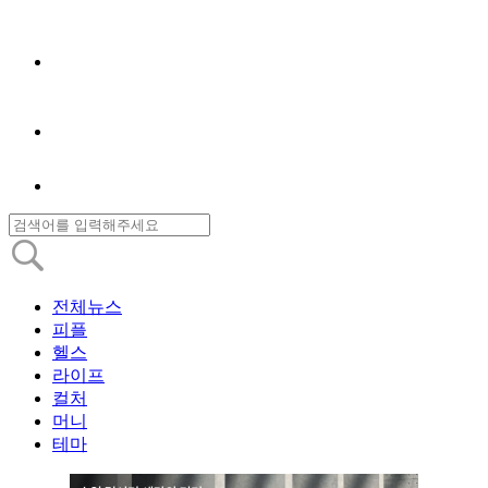
전체뉴스
피플
헬스
라이프
컬처
머니
테마