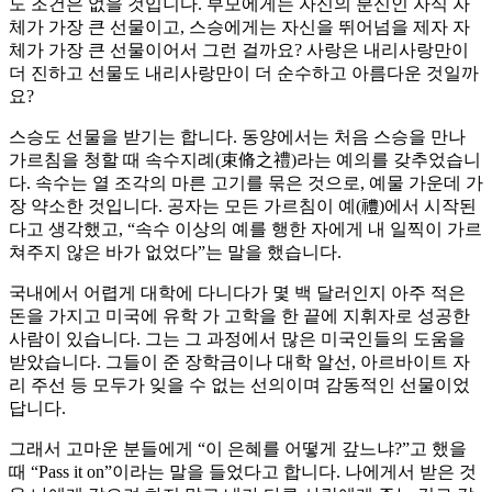
도 조건은 없을 것입니다. 부모에게는 자신의 분신인 자식 자
체가 가장 큰 선물이고, 스승에게는 자신을 뛰어넘을 제자 자
체가 가장 큰 선물이어서 그런 걸까요? 사랑은 내리사랑만이
더 진하고 선물도 내리사랑만이 더 순수하고 아름다운 것일까
요?
스승도 선물을 받기는 합니다. 동양에서는 처음 스승을 만나
가르침을 청할 때 속수지례(束脩之禮)라는 예의를 갖추었습니
다. 속수는 열 조각의 마른 고기를 묶은 것으로, 예물 가운데 가
장 약소한 것입니다. 공자는 모든 가르침이 예(禮)에서 시작된
다고 생각했고, “속수 이상의 예를 행한 자에게 내 일찍이 가르
쳐주지 않은 바가 없었다”는 말을 했습니다.
국내에서 어렵게 대학에 다니다가 몇 백 달러인지 아주 적은
돈을 가지고 미국에 유학 가 고학을 한 끝에 지휘자로 성공한
사람이 있습니다. 그는 그 과정에서 많은 미국인들의 도움을
받았습니다. 그들이 준 장학금이나 대학 알선, 아르바이트 자
리 주선 등 모두가 잊을 수 없는 선의이며 감동적인 선물이었
답니다.
그래서 고마운 분들에게 “이 은혜를 어떻게 갚느냐?”고 했을
때 “Pass it on”이라는 말을 들었다고 합니다. 나에게서 받은 것