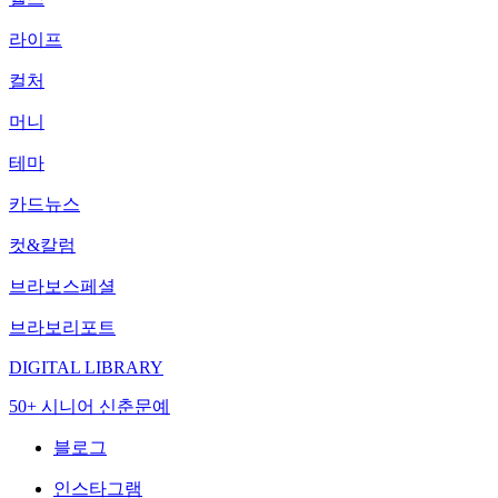
라이프
컬처
머니
테마
카드뉴스
컷&칼럼
브라보스페셜
브라보리포트
DIGITAL LIBRARY
50+ 시니어 신춘문예
블로그
인스타그램