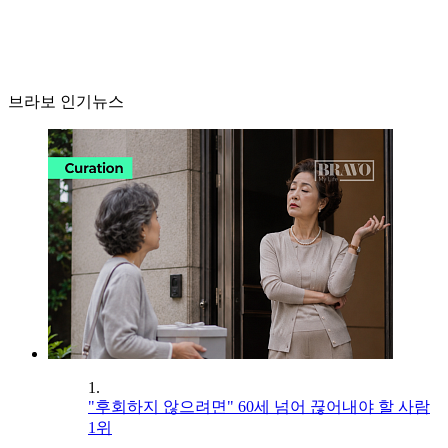
브라보 인기뉴스
1.
"후회하지 않으려면" 60세 넘어 끊어내야 할 사람
1위