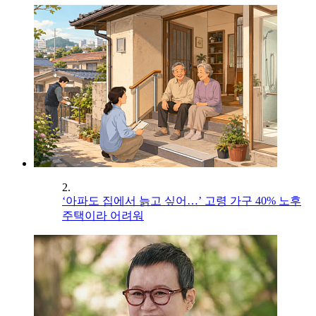
2.
‘아파도 집에서 늙고 싶어…’ 고령 가구 40% 노후
주택이라 어려워