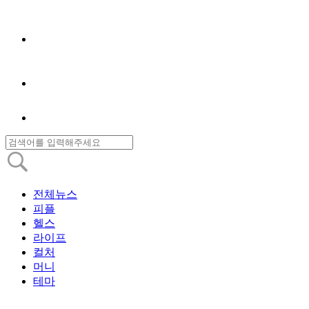
전체뉴스
피플
헬스
라이프
컬처
머니
테마