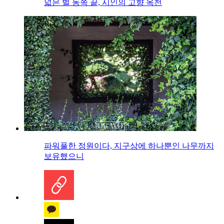
넓은 벌 동쪽 끝, 시인의 고향 옥천
파워풀한 정원이다, 지구상에 하나뿐인 나무까지
보유했으니