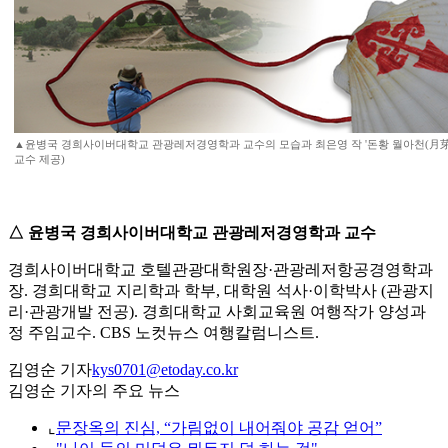
▲윤병국 경희사이버대학교 관광레저경영학과 교수의 모습과 최은영 작 '돈황 월아천(月芽泉)
교수 제공)
△ 윤병국 경희사이버대학교 관광레저경영학과 교수
경희사이버대학교 호텔관광대학원장·관광레저항공경영학과
장. 경희대학교 지리학과 학부, 대학원 석사·이학박사 (관광지
리·관광개발 전공). 경희대학교 사회교육원 여행작가 양성과
정 주임교수. CBS 노컷뉴스 여행칼럼니스트.
김영순 기자
kys0701@etoday.co.kr
김영순 기자의 주요 뉴스
⌞
문장옥의 진심, “가림없이 내어줘야 공감 얻어”