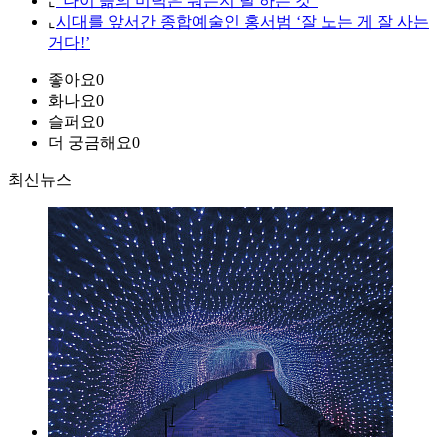
⌞
"나이 듦의 미덕은 뭐든지 덜 하는 것"
⌞
시대를 앞서간 종합예술인 홍서범 ‘잘 노는 게 잘 사는
거다!’
좋아요
0
화나요
0
슬퍼요
0
더 궁금해요
0
최신뉴스