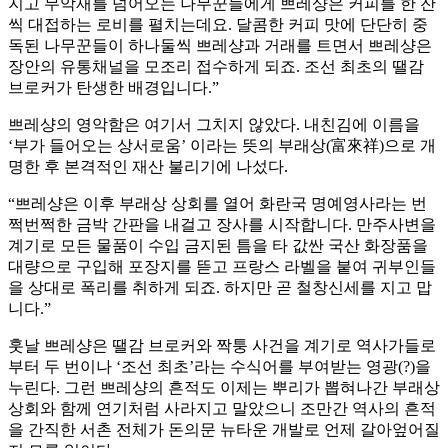
지고 무악재를 넘어오는 나무꾼들에게 쁘레샹은 커피를 한 잔
씩 대접하는 로비를 펼치는데요. 달콤한 커피 맛에 단단히 중
독된 나무꾼들이 하나둘씩 쁘레샹과 거래를 트면서 쁘레샹은
장안의 유통채널을 모조리 접수하게 되죠. 조선 최초의 땔감
브로커가 탄생한 배경입니다.”
쁘레샹의 영악함은 여기서 그치지 않았다. 내친김에 이름을
‘부가 들어오는 상서로움’ 이라는 뜻의 부래상(富來祥)으로 개
명한 후 본격적인 재산 불리기에 나섰다.
“쁘레샹은 이후 부래상 상회를 열어 화란국 명예영사라는 번
쩍번쩍한 금박 간판을 내걸고 장사를 시작합니다. 만주사변을
계기로 모든 물품이 수입 금지된 틈을 타 값싼 국산 화장품을
대량으로 구입해 포장지를 뜯고 프랑스 라벨을 붙여 귀부인들
을 상대로 폭리를 취하게 되죠. 하지만 곧 철창신세를 지고 맙
니다.”
훗날 쁘레샹은 땔감 브로커와 짝퉁 사건을 계기로 역사가들로
부터 두 번이나 ‘조선 최초’라는 수식어를 부여받는 영광(?)을
누린다. 그런 쁘레샹의 흔적도 이제는 뿌리가 뽑혀나간 부래상
상회와 함께 연기처럼 사라지고 말았으니 조만간 역사의 흔적
을 간직한 서촌 전체가 돈의문 뉴타운 개발로 언제 갈아엎어질