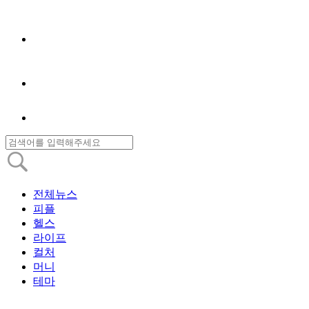
전체뉴스
피플
헬스
라이프
컬처
머니
테마