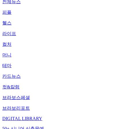
전체뉴스
피플
헬스
라이프
컬처
머니
테마
카드뉴스
컷&칼럼
브라보스페셜
브라보리포트
DIGITAL LIBRARY
50+ 시니어 신춘문예