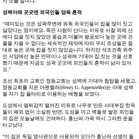
지 모를 일이다.
성벽아래 곳곳엔 외국인들 양옥 흔적
“재미있는 것은 성곽주변에 유독 외국인들이 집을 많이 짓고
살았다는 점이에요. 죽은 사람이 산다는 이유로 사찰 외에 산
에다 집을 짓지 않았던 풍습과 더불어 왕궁보다 높은 곳에 건
물을 지을 수 없다는 세속적인 제약에 따라 우리 조상들은 절
대로 높은 곳에 집을 짓지 않았습니다. 하지만 석조건축 위주
인 서양에선 높은 언덕이나 성곽에 기대어 집 짓는 것을 선호
했기 때문에 지금도 성곽 곳곳에 외인들의 흔적이 남아 있어
요.”
조선 최초의 교회인 정동교회는 성벽에 기대어 첨탑을 세웠고,
정동교회를 지은 아펜젤러(Henry G. Appenzeller)는 아예 성벽
을 자기 집 울타리로 이용하는 배짱을 보였다.
도성에서 멀찌감치 떨어진 이유로 나무로 만든 사대부집 한옥
들이 예외 없이 소실된 반면, 도성을 끼고 벽돌로 쌓은 외인들
의 집은 오늘날에도 건재하다. 홍난파 가옥 역시 그러한 운을
타고났다.
“이 집은 독일 영사관으로 사용되어 오다가 홍난파 선생이 돌