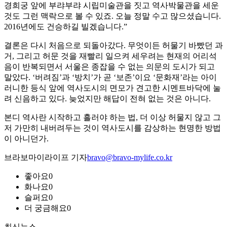
경희궁 앞에 부랴부랴 시립미술관을 짓고 역사박물관을 세운
것도 그런 맥락으로 볼 수 있죠. 오늘 정말 수고 많으셨습니다.
2016년에도 건승하길 빌겠습니다.”
결론은 다시 처음으로 되돌아갔다. 무엇이든 허물기 바빴던 과
거, 그리고 허문 것을 재빨리 일으켜 세우려는 현재의 어리석
음이 반복되면서 서울은 종잡을 수 없는 의문의 도시가 되고
말았다. ‘버려짐’과 ‘방치’가 곧 ‘보존’이요 ‘문화재’라는 아이
러니한 등식 앞에 역사도시의 면모가 견고한 시멘트바닥에 눌
려 신음하고 있다. 늦었지만 해답이 전혀 없는 것은 아니다.
본디 역사란 시작하고 흘러야 하는 법, 더 이상 허물지 않고 그
저 가만히 내버려두는 것이 역사도시를 감상하는 현명한 방법
이 아니던가.
브라보마이라이프 기자
bravo@bravo-mylife.co.kr
좋아요
0
화나요
0
슬퍼요
0
더 궁금해요
0
최신뉴스