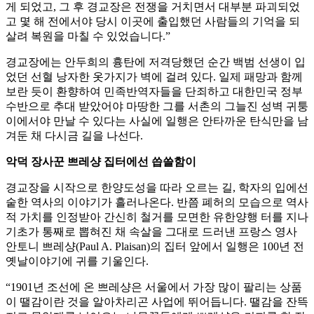
게 되었고, 그 후 경교장은 전쟁을 거치면서 대부분 파괴되었
고 몇 해 전에서야 당시 이곳에 출입했던 사람들의 기억을 되
살려 복원을 마칠 수 있었습니다.”
경교장에는 안두희의 흉탄에 저격당했던 순간 백범 선생이 입
었던 선혈 낭자한 옷가지가 벽에 걸려 있다. 일제 패망과 함께
보란 듯이 환향하여 민족반역자들을 단죄하고 대한민국 정부
수반으로 추대 받았어야 마땅한 그를 서촌의 그늘진 성벽 귀퉁
이에서야 만날 수 있다는 사실에 일행은 안타까운 탄식만을 남
겨둔 채 다시금 길을 나선다.
악덕 장사꾼 쁘레샹 집터에선 씁쓸함이
경교장을 시작으로 한양도성을 따라 오르는 길, 학자의 입에선
숱한 역사의 이야기가 흘러나온다. 반쯤 폐허의 모습으로 역사
적 가치를 인정받아 간신히 철거를 모면한 유한양행 터를 지나
기초가 통째로 뽑혀진 채 속살을 그대로 드러낸 프랑스 영사
안토니 쁘레샹(Paul A. Plaisan)의 집터 앞에서 일행은 100년 전
옛날이야기에 귀를 기울인다.
“1901년 조선에 온 쁘레샹은 서울에서 가장 많이 팔리는 상품
이 땔감이란 것을 알아차리곤 사업에 뛰어듭니다. 땔감을 잔뜩