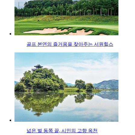
골프 본연의 즐거움을 찾아주는 서원힐스
넓은 벌 동쪽 끝, 시인의 고향 옥천