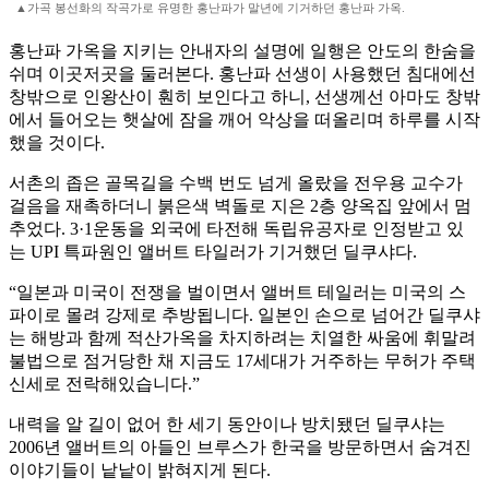
▲가곡 봉선화의 작곡가로 유명한 홍난파가 말년에 기거하던 홍난파 가옥.
홍난파 가옥을 지키는 안내자의 설명에 일행은 안도의 한숨을
쉬며 이곳저곳을 둘러본다. 홍난파 선생이 사용했던 침대에선
창밖으로 인왕산이 훤히 보인다고 하니, 선생께선 아마도 창밖
에서 들어오는 햇살에 잠을 깨어 악상을 떠올리며 하루를 시작
했을 것이다.
서촌의 좁은 골목길을 수백 번도 넘게 올랐을 전우용 교수가
걸음을 재촉하더니 붉은색 벽돌로 지은 2층 양옥집 앞에서 멈
추었다. 3·1운동을 외국에 타전해 독립유공자로 인정받고 있
는 UPI 특파원인 앨버트 타일러가 기거했던 딜쿠샤다.
“일본과 미국이 전쟁을 벌이면서 앨버트 테일러는 미국의 스
파이로 몰려 강제로 추방됩니다. 일본인 손으로 넘어간 딜쿠샤
는 해방과 함께 적산가옥을 차지하려는 치열한 싸움에 휘말려
불법으로 점거당한 채 지금도 17세대가 거주하는 무허가 주택
신세로 전락해있습니다.”
내력을 알 길이 없어 한 세기 동안이나 방치됐던 딜쿠샤는
2006년 앨버트의 아들인 브루스가 한국을 방문하면서 숨겨진
이야기들이 낱낱이 밝혀지게 된다.