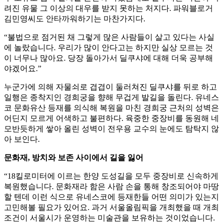
려진 유물 그 이상의 대우를 받지 못하는 처지다. 파워블로거
김민영씨도 안타까워하기는 마찬가지다.
“불법으로 점거된 채 그렇게 많은 사람들이 살고 있다는 사실
에 놀랐습니다. 우리가 많이 안다고는 하지만 실상 모르는 것
이 너무나 많아요. 당장 돌아가서 딜쿠샤에 대해 더욱 공부해
야겠어요.”
누군가에 의해 자물쇠로 겹겹이 둘러쳐진 딜쿠샤를 뒤로 하고
일행은 종착지인 경희궁을 향해 무겁게 발길을 돌린다. 유네스
코 문화유산 등재를 의식해 복원을 마친 경희궁 근처의 성벽은
어딘지 모르게 어색하고 불편하다. 육중한 중장비를 동원해 네
모반듯하게 쌓아 올린 성벽이 전우용 교수의 눈에도 탐탁지 않
아 보인다.
문화재, 방치와 보존 사이에서 길을 잃어
“18킬로미터에 이르는 한양 도성길을 모두 중장비로 신속하게
복원했습니다. 문화재라 함은 사람 손을 통해 창조되어야 마땅
할 텐데 이런 식으로 유네스코에 등재한들 어떤 의미가 있는지
고민해볼 필요가 있어요. 과거 서울올림픽을 개최했을 때 개최
조건이 서울시가 운영하는 미술관을 보유하는 것이었습니다.