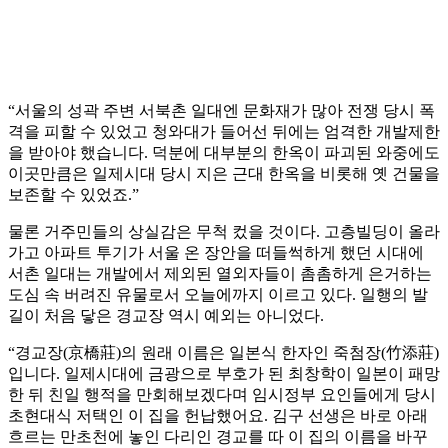
“서울의 성곽 주변 서북촌 일대엔 문화재가 많아 전쟁 당시 폭
격을 피할 수 있었고 청와대가 들어선 뒤에는 엄격한 개발제한
을 받아야 했습니다. 덕분에 대부분의 한옥이 파괴된 와중에도
이곳만큼은 일제시대 당시 지은 근대 한옥을 비롯해 옛 건물을
보존할 수 있었죠.”
물론 거주민들의 상실감은 무척 컸을 것이다. 고층빌딩이 올라
가고 아파트 투기가 서울 온 장안을 떠들썩하게 했던 시대에
서촌 일대는 개발에서 제외된 열외자들이 촘촘하게 은거하는
도심 속 버려진 유물로서 오늘에까지 이르고 있다. 일행의 발
길이 처음 닿은 경교장 역시 예외는 아니었다.
“경교장(京橋莊)의 원래 이름은 일본식 한자인 죽첨장(竹添莊)
입니다. 일제시대에 금광으로 부호가 된 최창학이 일본이 패망
한 뒤 친일 행적을 만회해보겠다며 임시정부 요인들에게 당시
초현대식 저택인 이 집을 헌납했어요. 김구 선생은 바로 아래
흐르는 만초천에 놓인 다리인 경교를 따 이 집의 이름을 바꾸