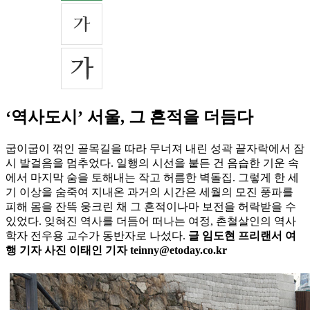
‘역사도시’ 서울, 그 흔적을 더듬다
굽이굽이 꺾인 골목길을 따라 무너져 내린 성곽 끝자락에서 잠
시 발걸음을 멈추었다. 일행의 시선을 붙든 건 음습한 기운 속
에서 마지막 숨을 토해내는 작고 허름한 벽돌집. 그렇게 한 세
기 이상을 숨죽여 지내온 과거의 시간은 세월의 모진 풍파를
피해 몸을 잔뜩 웅크린 채 그 흔적이나마 보전을 허락받을 수
있었다. 잊혀진 역사를 더듬어 떠나는 여정, 촌철살인의 역사
학자 전우용 교수가 동반자로 나섰다.
글 임도현 프리랜서 여
행 기자 사진 이태인 기자 teinny@etoday.co.kr