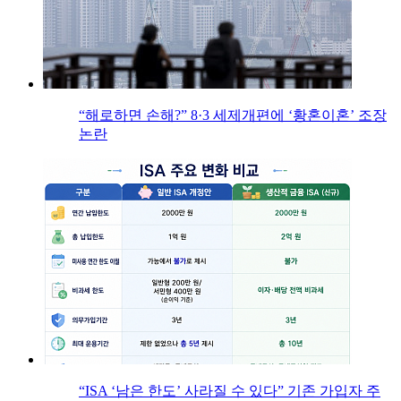
“해로하면 손해?” 8·3 세제개편에 ‘황혼이혼’ 조장
논란
“ISA ‘남은 한도’ 사라질 수 있다” 기존 가입자 주