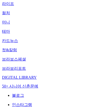
라이프
컬처
머니
테마
카드뉴스
컷&칼럼
브라보스페셜
브라보리포트
DIGITAL LIBRARY
50+ 시니어 신춘문예
블로그
인스타그램