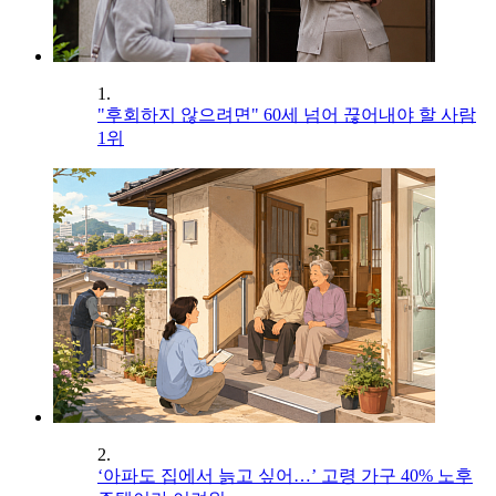
1.
"후회하지 않으려면" 60세 넘어 끊어내야 할 사람
1위
2.
‘아파도 집에서 늙고 싶어…’ 고령 가구 40% 노후