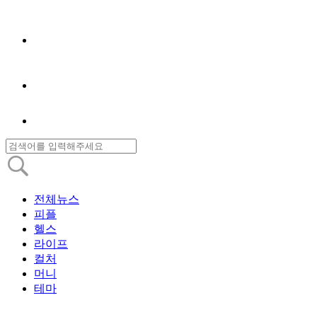
전체뉴스
피플
헬스
라이프
컬처
머니
테마