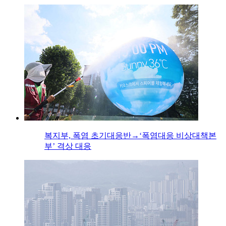
복지부, 폭염 초기대응반→‘폭염대응 비상대책본
부’ 격상 대응