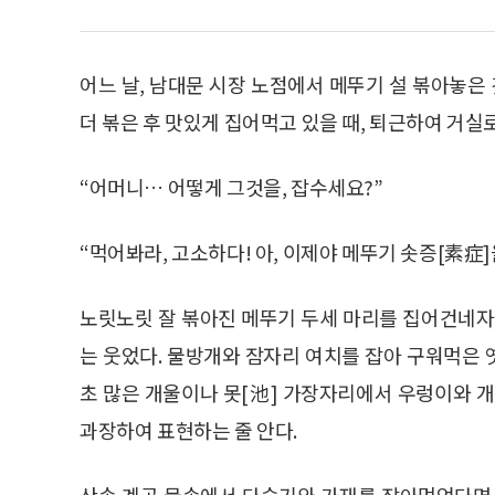
어느 날, 남대문 시장 노점에서 메뚜기 설 볶아놓은 
더 볶은 후 맛있게 집어먹고 있을 때, 퇴근하여 거
“어머니… 어떻게 그것을, 잡수세요?”
“먹어봐라, 고소하다! 아, 이제야 메뚜기 솟증[素症]
노릿노릿 잘 볶아진 메뚜기 두세 마리를 집어건네자
는 웃었다. 물방개와 잠자리 여치를 잡아 구워먹은
초 많은 개울이나 못[池] 가장자리에서 우렁이와 
과장하여 표현하는 줄 안다.
산속 계곡 물속에서 다슬기와 가재를 잡아먹었다면 