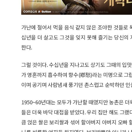
가난에 절어서 먹을 음식 같지 않은 조야한 것들로
십년을 더 살고도 그것을 잊지 못해 즐기는 당신의
한다.
그럴 것이다. 수십년을 지나고도 상기도 그때의 입맛
가 영혼까지 흡수하여 향수(鄕愁)라는 미명으로 그립
이며 공기며 사람냄새 풍기던 촌스럽고 순박하던 인
1950~60년대는 모두가 가난할 때였지만 농촌은 
들은 더욱 바닥 대접을 받았다. 우리 집만 해도 그
큼 얹은 쌀은 보리쌀과 섞어 할아버지 아버지 오빠 
니를 비롯한 여자들 차지였다. 보리밥뿐만 아니라 