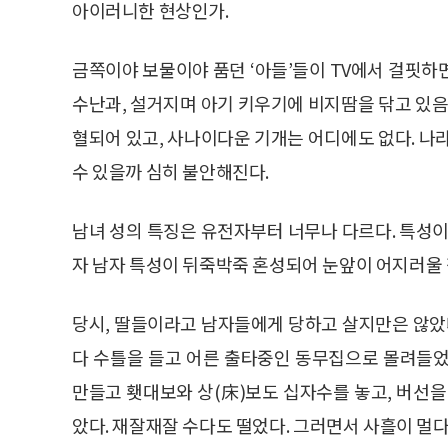
아이러니한 현상인가.
금쪽이야 보물이야 품던 ‘아들’들이 TV에서 걸핏하
수난과, 설거지며 아기 키우기에 비지땀을 닦고 있음
혈되어 있고, 사나이다운 기개는 어디에도 없다. 나
수 있을까 심히 불안해진다.
남녀 성의 특징은 유전자부터 너무나 다르다. 특성이
자 남자 특성이 뒤죽박죽 혼성되어 눈앞이 어지러울 
당시, 딸들이라고 남자들에게 당하고 살지만은 않았다
다 수틀을 들고 어른 출타중인 동무집으로 몰려들었
만들고 횃대보와 상(床)보도 십자수를 놓고, 버선을
았다. 재잘재잘 수다도 떨었다. 그러면서 사흘이 멀다