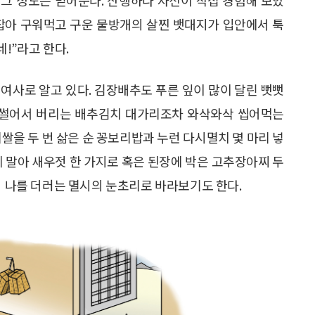
 잡아 구워먹고 구운 물방개의 살찐 뱃대지가 입안에서 툭
!”라고 한다.
여사로 알고 있다. 김장배추도 푸른 잎이 많이 달린 뻣뻣
, 썰어서 버리는 배추김치 대가리조차 와삭와삭 씹어먹는
쌀을 두 번 삶은 순 꽁보리밥과 누런 다시멸치 몇 마리 넣
에 말아 새우젓 한 가지로 혹은 된장에 박은 고추장아찌 두
의 나를 더러는 멸시의 눈초리로 바라보기도 한다.