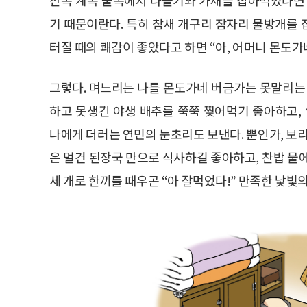
기 때문이란다. 특히 참새 개구리 잠자리 물방개를
터질 때의 쾌감이 좋았다고 하면 “아, 어머니 몬도가네
그렇다. 며느리는 나를 몬도가네 버금가는 못말리는 
하고 못생긴 야생 배추를 쭉쭉 찢어먹기 좋아하고
나에게 더러는 연민의 눈초리도 보낸다. 뿐인가, 보리
은 멀건 된장국 만으로 식사하길 좋아하고, 찬밥 물
세 개로 한끼를 때우곤 “아 잘먹었다!” 만족한 낯빛