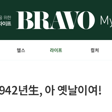
헬스
라이프
컬처
1942년生, 아 옛날이여!