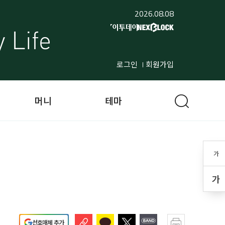
2026.08.08
로그인
회원가입
머니
테마
가
가
선호매체 추가