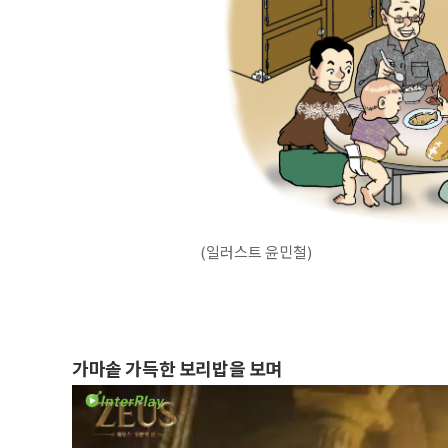
(일러스트 윤민철)
가마솥 가득한 보리밥을 보며