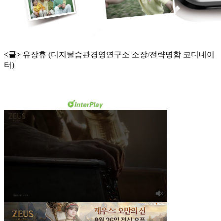
<글>
유장휴 (디지털습관경영연구소 소장/전략명함 코디네이
터)