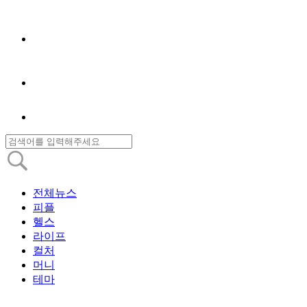
전체뉴스
피플
헬스
라이프
컬처
머니
테마