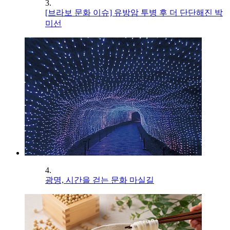
3.
[브라보 문화 이슈] 유방암 투병 후 더 단단해진 박
미선
4.
광명, 시간을 걷는 문화 마실길