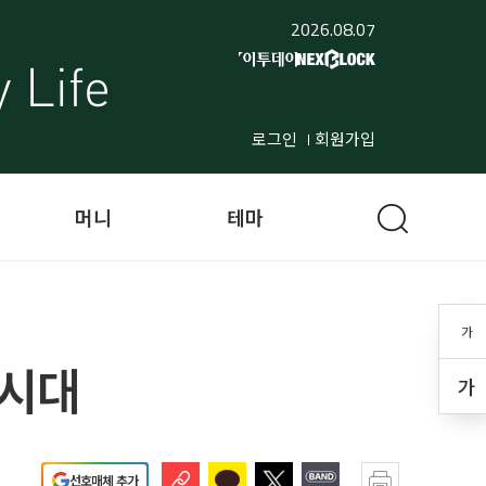
2026.08.07
로그인
회원가입
머니
테마
가
 시대
가
선호매체 추가