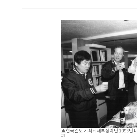
▲한국일보 기획취재부장이던 1993년 마
째.