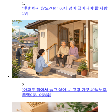
1.
"후회하지 않으려면" 60세 넘어 끊어내야 할 사람
1위
2.
‘아파도 집에서 늙고 싶어…’ 고령 가구 40% 노후
주택이라 어려워