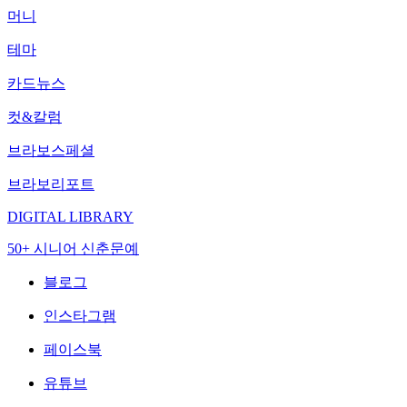
머니
테마
카드뉴스
컷&칼럼
브라보스페셜
브라보리포트
DIGITAL LIBRARY
50+ 시니어 신춘문예
블로그
인스타그램
페이스북
유튜브