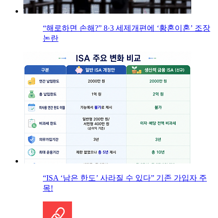
“해로하면 손해?” 8·3 세제개편에 ‘황혼이혼’ 조장
논란
“ISA ‘남은 한도’ 사라질 수 있다” 기존 가입자 주
목!