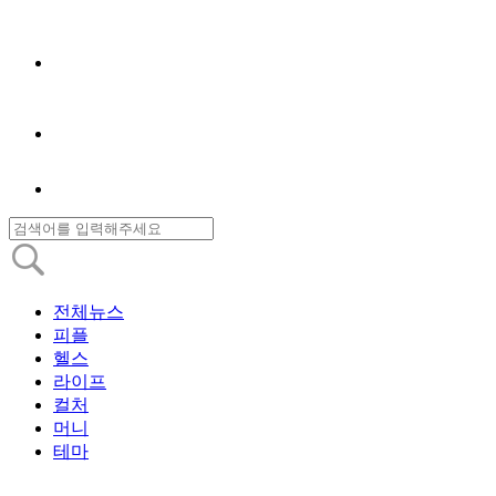
전체뉴스
피플
헬스
라이프
컬처
머니
테마