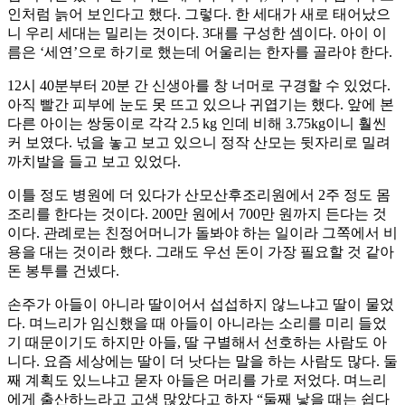
인처럼 늙어 보인다고 했다. 그렇다. 한 세대가 새로 태어났으
니 우리 세대는 밀리는 것이다. 3대를 구성한 셈이다. 아이 이
름은 ‘세연’으로 하기로 했는데 어울리는 한자를 골라야 한다.
12시 40분부터 20분 간 신생아를 창 너머로 구경할 수 있었다.
아직 빨간 피부에 눈도 못 뜨고 있으나 귀엽기는 했다. 앞에 본
다른 아이는 쌍둥이로 각각 2.5 kg 인데 비해 3.75kg이니 훨씬
커 보였다. 넋을 놓고 보고 있으니 정작 산모는 뒷자리로 밀려
까치발을 들고 보고 있었다.
이틀 정도 병원에 더 있다가 산모산후조리원에서 2주 정도 몸
조리를 한다는 것이다. 200만 원에서 700만 원까지 든다는 것
이다. 관례로는 친정어머니가 돌봐야 하는 일이라 그쪽에서 비
용을 대는 것이라 했다. 그래도 우선 돈이 가장 필요할 것 같아
돈 봉투를 건넸다.
손주가 아들이 아니라 딸이어서 섭섭하지 않느냐고 딸이 물었
다. 며느리가 임신했을 때 아들이 아니라는 소리를 미리 들었
기 때문이기도 하지만 아들, 딸 구별해서 선호하는 사람도 아
니다. 요즘 세상에는 딸이 더 낫다는 말을 하는 사람도 많다. 둘
째 계획도 있느냐고 묻자 아들은 머리를 가로 저었다. 며느리
에게 출산하느라고 고생 많았다고 하자 “둘째 낳을 때는 쉽다