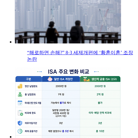
“해로하면 손해?” 8·3 세제개편에 ‘황혼이혼’ 조장
논란