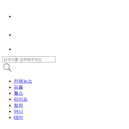
전체뉴스
피플
헬스
라이프
컬처
머니
테마