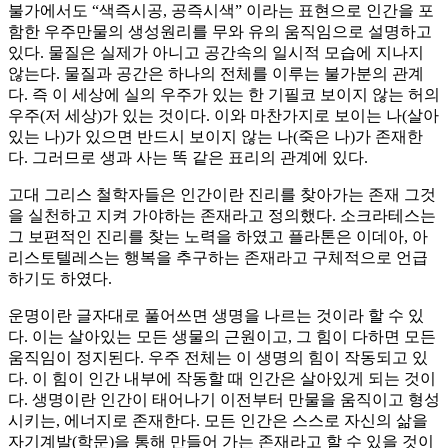
불가에서도 “색즉시공, 공즉시색” 이라는 표현으로 인간을 포
함한 우주만물의 생성원리를 무와 유의 움직임으로 설명하고
있다. 물질은 실제가 아니고 공간속의 일시적 모습에 지나지
않는다. 물질과 공간은 하나의 전체를 이루는 불가분의 관계
다. 즉 이 세상에 실의 우주가 있는 한 기필코 보이지 않는 허의
우주(저 세상)가 있는 것이다. 이와 마찬가지로 보이는 나(살아
있는 나)가 있으면 반드시 보이지 않는 나(죽은 나)가 존재한
다. 그러므로 생과 사는 똑 같은 표리의 관계에 있다.
고대 그리스 철학자들은 인간이란 진리를 찾아가는 존재 그것
을 실천하고 지켜 가야하는 존재라고 정의했다. 소크라테스는
그 보편적인 진리를 찾는 노력을 하였고 플라톤은 이데아, 아
리스토텔레스는 행복을 추구하는 존재라고 구체적으로 언급
하기도 하였다.
운명이란 글자대로 풀어쓰면 생명을 나르는 것이라 할 수 있
다. 이는 살아있는 모든 생물의 근원이고, 그 힘이 다하면 모든
움직임이 정지된다. 우주 전체는 이 생명의 힘이 작동되고 있
다. 이 힘이 인간 내부에 작동할 때 인간은 살아있게 되는 것이
다. 생명이란 인간이 태어나기 이전부터 만물을 움직이고 형성
시키는, 에너지로 존재한다. 모든 인간은 스스로 자신의 삶을
자기계발(학문)을 통해 만들어 가는 존재라고 할 수 있을 것이