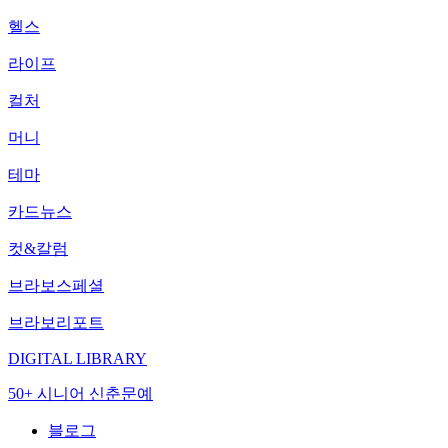
헬스
라이프
컬처
머니
테마
카드뉴스
컷&칼럼
브라보스페셜
브라보리포트
DIGITAL LIBRARY
50+ 시니어 신춘문예
블로그