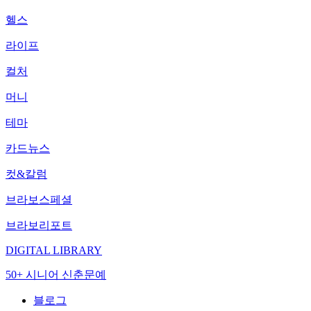
헬스
라이프
컬처
머니
테마
카드뉴스
컷&칼럼
브라보스페셜
브라보리포트
DIGITAL LIBRARY
50+ 시니어 신춘문예
블로그