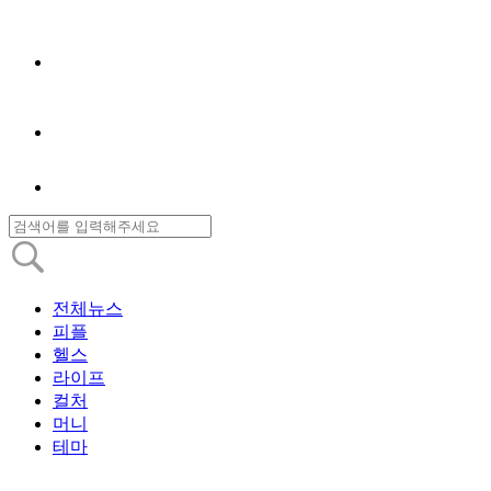
전체뉴스
피플
헬스
라이프
컬처
머니
테마