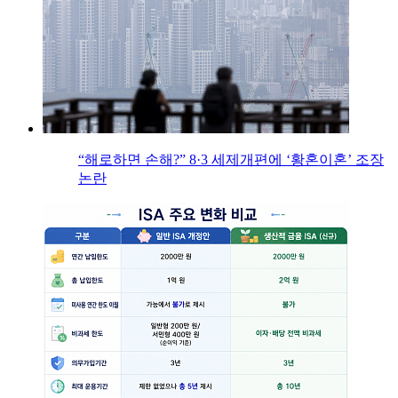
“해로하면 손해?” 8·3 세제개편에 ‘황혼이혼’ 조장
논란