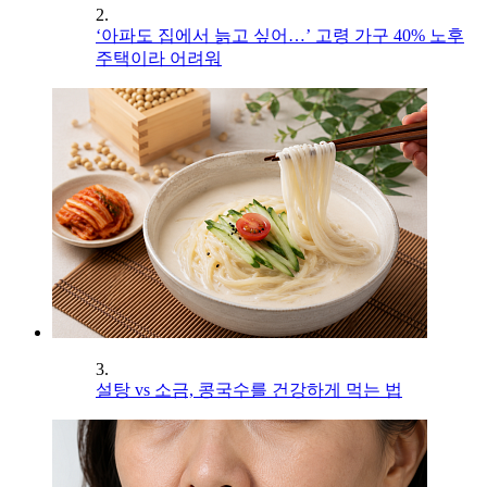
2.
‘아파도 집에서 늙고 싶어…’ 고령 가구 40% 노후
주택이라 어려워
3.
설탕 vs 소금, 콩국수를 건강하게 먹는 법