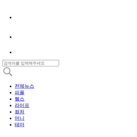
전체뉴스
피플
헬스
라이프
컬처
머니
테마