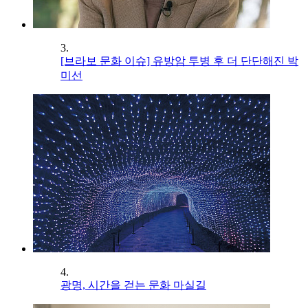
3.
[브라보 문화 이슈] 유방암 투병 후 더 단단해진 박
미선
4.
광명, 시간을 걷는 문화 마실길