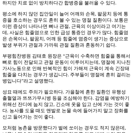
하지만 치료 없이 방치하다간 합병증을 불러올 수 있다.
평소에 하지 않던 집안일이 늘어 어깨와 손목, 팔꿈치 등에 통
증을 호소하는 경우도 흔히 볼 수 있는 명절 질환이다. 보통은
이런 증상이 나타나면 뼈나 관절, 근육의 이상이라고 여기는
데, 사실은 힘줄염으로 인한 급성 통증인 경우가 많다. 힘줄염
은 손목이나, 팔꿈치, 어깨 등 힘줄에 염증이 생기는 증상으로
발생 부위가 관절과 가까워 관절 질환과 혼동하기 쉽다.
부평힘찬병원 김태호 원장은 “근육이 수축하면 힘줄을 통해서
뼈로 힘이 전달되고 관절 운동이 이루어지는데, 명절에 지나친
가사노동으로 인해 반복적인 힘이 가해져 근육이 계속 긴장돼
힘줄을 다치는 경우가 생깁니다. 주부들이 명절에 흔히 걸리는
병입니다”라고 설명했다.
성묘 때에도 주의가 필요하다. 가을철에 흔한 질환인 유행성
출혈열과 쯔쯔가무시병 등을 조심해야 한다. 감염을 예방하기
위해선 잔디에 눕지 않고, 긴소매 옷을 입고 산에 가는 것이 좋
다. 농사를 도울 때도 맨발로 논물 속에 들어가지 말고 장화를
신고 들어가는 것이 좋다.
모처럼 농촌을 방문했다가 벌에 쏘이는 경우도 적지 않은데,