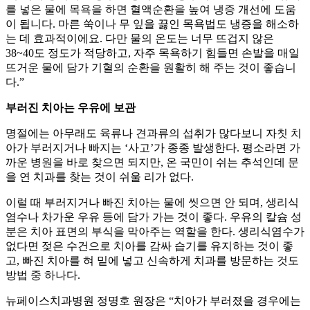
를 넣은 물에 목욕을 하면 혈액순환을 높여 냉증 개선에 도움
이 됩니다. 마른 쑥이나 무 잎을 끓인 목욕법도 냉증을 해소하
는 데 효과적이에요. 다만 물의 온도는 너무 뜨겁지 않은
38~40도 정도가 적당하고, 자주 목욕하기 힘들면 손발을 매일
뜨거운 물에 담가 기혈의 순환을 원활히 해 주는 것이 좋습니
다.”
부러진 치아는 우유에 보관
명절에는 아무래도 육류나 견과류의 섭취가 많다보니 자칫 치
아가 부러지거나 빠지는 ‘사고’가 종종 발생한다. 평소라면 가
까운 병원을 바로 찾으면 되지만, 온 국민이 쉬는 추석인데 문
을 연 치과를 찾는 것이 쉬울 리가 없다.
이럴 때 부러지거나 빠진 치아는 물에 씻으면 안 되며, 생리식
염수나 차가운 우유 등에 담가 가는 것이 좋다. 우유의 칼슘 성
분은 치아 표면의 부식을 막아주는 역할을 한다. 생리식염수가
없다면 젖은 수건으로 치아를 감싸 습기를 유지하는 것이 좋
고, 빠진 치아를 혀 밑에 넣고 신속하게 치과를 방문하는 것도
방법 중 하나다.
뉴페이스치과병원 정명호 원장은 “치아가 부러졌을 경우에는