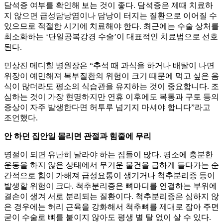
담석증 여부를 확인해 보는 것이 좋다. 담석증은 제때 치료하
지 않으면 급성담낭염이나 담낭이 터지는 질환으로 이어질 수
있으므로 적절한 시기에 치료해야 한다. 최근에는 수술 상처를
최소화하는 ‘단일공복강경 수술’이 대표적인 치료법으로 선호
된다.
민상진 메디힐 병원장은 “추석 때 과식을 하거나 배탈이 나면
위장이 예민해져 복부질환의 위험이 크기 때문에 먹고 싶은 음
식이 많더라도 평소의 식습관을 유지하는 것이 중요합니다. 조
심하는 것이 가장 현명하지만 연휴 이후에도 복통과 구토 등의
증상이 자주 발생한다면 허투루 넘기지 마셔야 합니다”라고
조언했다.
안 하던 집안일 몰리면 관절과 힘줄에 무리
명절이 되면 유난히 날라야 하는 짐들이 많다. 평소에 충분한
운동을 하지 않은 상태에서 무거운 물건을 급하게 들다가는 순
간적으로 힘이 가해져 급성요통이 생기거나 척추분리증 등이
발생할 위험이 크다. 척추분리증은 뼈마디를 연결하는 부위에
결손이 생겨 서로 분리되는 질환이다. 척추분리증은 심하지 않
은 경우에는 허리 근육을 강화해서 척추뼈를 제대로 잡아 주면
굳이 수술로 뼈를 붙이지 않아도 평생 별 탈 없이 살 수 있다.