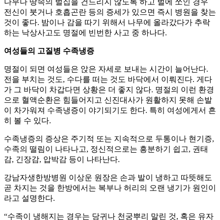
나무나 땅속의 벌집을 건드리지 않도록 하고 벌에 쏘인 경우
전신이 붓거나 호흡곤란 등의 증세가 있으면 즉시 병원을 찾는
것이 좋다. 밤이나 감을 따기 위해서 나무에 올라갔다가 추락
하는 낙상사고도 명절에 빈번한 사고 중 하나다.
여성들의 고질병 수족냉증
명절이 되면 여성들은 앉은 자세로 보내는 시간이 늘어난다.
전을 부치는 것도, 수다를 떠는 것도 바닥에서 이뤄진다. 게다
가 그 바닥이 차갑다면 상황은 더 좋지 않다. 명절의 이런 환경
으로 혈액순환은 힘들어지고 신진대사가 원활하지 못해 손발
이 차가워져 수족냉증이 야기되기도 한다. 특히 여성에게서 흔
히 볼 수 있다.
수족냉증의 증상은 주기적 또는 지속적으로 두통이나 현기증,
수족의 떨림이 나타나고, 정신적으로는 흥분하기 쉽고, 권태
감, 긴장감, 압박감 등이 나타난다.
강남자생한방병원 이상운 원장은 손과 발이 냉하고 따뜻해도
곧 차지는 것을 한방에서는 복부나 허리의 오랜 냉기가 원인이
라고 설명한다.
“수족이 냉해지는 경우는 당귀나 천궁뿌리 말린 것, 혹은 유자