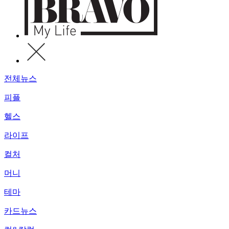
전체뉴스
피플
헬스
라이프
컬처
머니
테마
카드뉴스