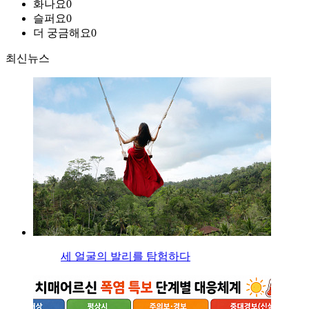
화나요
0
슬퍼요
0
더 궁금해요
0
최신뉴스
세 얼굴의 발리를 탐험하다