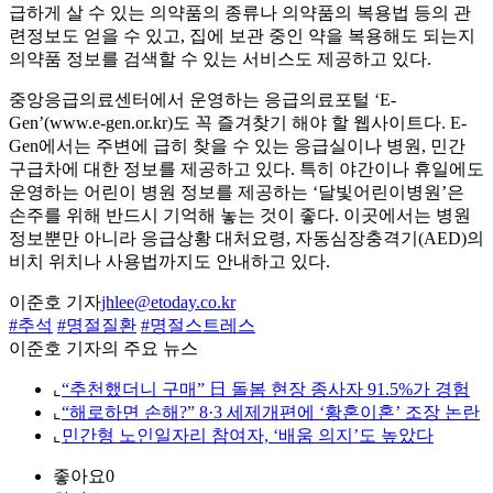
급하게 살 수 있는 의약품의 종류나 의약품의 복용법 등의 관
련정보도 얻을 수 있고, 집에 보관 중인 약을 복용해도 되는지
의약품 정보를 검색할 수 있는 서비스도 제공하고 있다.
중앙응급의료센터에서 운영하는 응급의료포털 ‘E-
Gen’(www.e-gen.or.kr)도 꼭 즐겨찾기 해야 할 웹사이트다. E-
Gen에서는 주변에 급히 찾을 수 있는 응급실이나 병원, 민간
구급차에 대한 정보를 제공하고 있다. 특히 야간이나 휴일에도
운영하는 어린이 병원 정보를 제공하는 ‘달빛어린이병원’은
손주를 위해 반드시 기억해 놓는 것이 좋다. 이곳에서는 병원
정보뿐만 아니라 응급상황 대처요령, 자동심장충격기(AED)의
비치 위치나 사용법까지도 안내하고 있다.
이준호 기자
jhlee@etoday.co.kr
#추석
#명절질환
#명절스트레스
이준호 기자의 주요 뉴스
⌞
“추천했더니 구매” 日 돌봄 현장 종사자 91.5%가 경험
⌞
“해로하면 손해?” 8·3 세제개편에 ‘황혼이혼’ 조장 논란
⌞
민간형 노인일자리 참여자, ‘배움 의지’도 높았다
좋아요
0