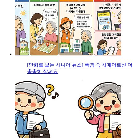
[만화로 보는 시니어 뉴스] 폭염 속 치매어르신 더
촘촘히 살펴요