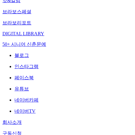
컷&칼럼
브라보스페셜
브라보리포트
DIGITAL LIBRARY
50+ 시니어 신춘문예
블로그
인스타그램
페이스북
유튜브
네이버카페
네이버TV
회사소개
구독신청