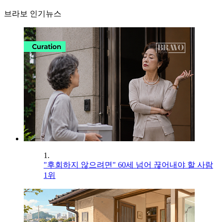
브라보 인기뉴스
1.
"후회하지 않으려면" 60세 넘어 끊어내야 할 사람
1위