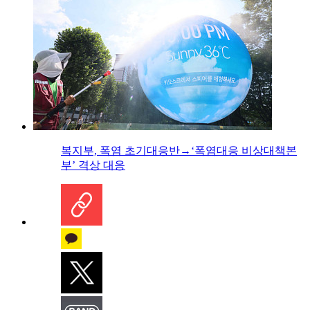
복지부, 폭염 초기대응반→‘폭염대응 비상대책본
부’ 격상 대응