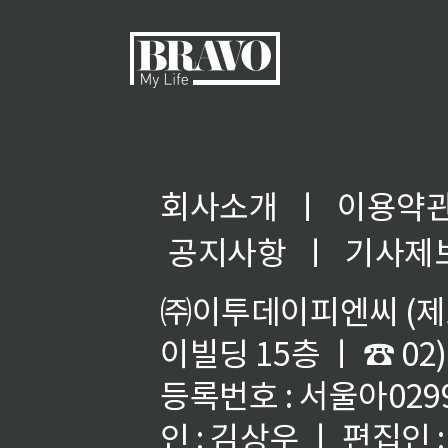
회사소개
ㅣ
이용약
공지사항
ㅣ
기사제
㈜이투데이피엔씨 (제호
이빌딩 15층 ㅣ ☎ 02)
등록번호 : 서울아02992
인 : 김상우 ㅣ 편집인