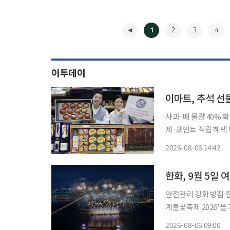
1
2
3
4
이투데이
이마트, 추석 선
사과·배 물량 40%
제·포인트 적립 혜택 이마트가 추석 선물세트 사전예약 프로모션을 펼치며 명절 대목 잡기에
나선다고 6일 밝혔다. 사전예약은 이날부터 내달 16일까지 42일간 이어지며, 지난 추석보
2026-08-06 14:42
기한을 이틀 더 늘렸다
◀
한화, 9월 5일 
안전관리 강화 방침 한화가 다음 달 5일 여의도 한강공원 일대에서 ‘한화와 함께하는 서울세
계불꽃축제 2026’을 개최한다고 6일 밝혔
제를 추석 연휴와 외
2026-08-06 09:00