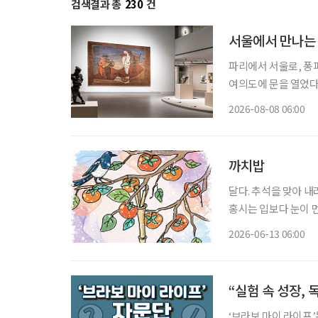
검색결과 총
230
건
서울에서 만나는 
파리에서 서울로, 퐁
여의도에 문을 열었다
미술을 이끈 거장들의
2026-08-08 06:00
관이 대대적인 보수공
에
까치밥
달다. 추석을 맞아 
홍시는 입보다 눈이 먼
진다. 홍시는 감나무 
2026-06-13 06:00
법이 없다. 가지를 살
“실험 속 성장, 
‘브라보 마이 라이프’