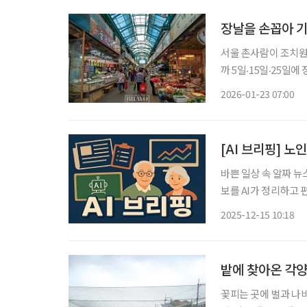
장날을 손꼽아 
서울 촌사람이 조치원에
까 5일‧15일‧25일
일에 서듯이, 경부선
2026-01-23 07:00
에 동네분들이 가르쳐
[AI 브리핑] 노
바쁜 일상 속 알짜 뉴
보를 AI가 정리하고 편집국 기자가
금 추가 개혁 필요 15
2025-12-15 10:18
금 수급자의 전체 연금
밭에 찾아온 각
꽃피는 곳에 벌과 나