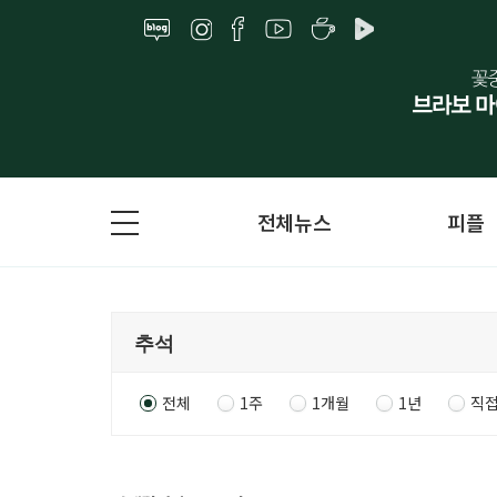
전체뉴스
피플
전체
1주
1개월
1년
직