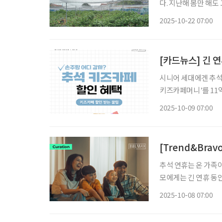
다. 지난해 봄만 해도
뜨리고는 쏜살같이 도망
2025-10-22 07:00
청 나. 그래 인기가 
[카드뉴스] 긴 
시니어 세대에겐 추석
키즈카페머니’를 11
격으로 이용 가능한 전
2025-10-09 07:00
구매는 ‘서울페이+’ 
[Trend&Bra
추석 연휴는 온 가족
모에게는 긴 연휴 동안
민을 덜어줄 다채로운 
2025-10-08 07:00
뉴스로 정리해 봤다.