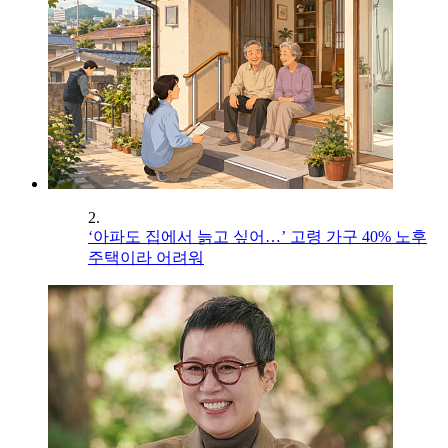
2.
‘아파도 집에서 늙고 싶어…’ 고령 가구 40% 노후
주택이라 어려워