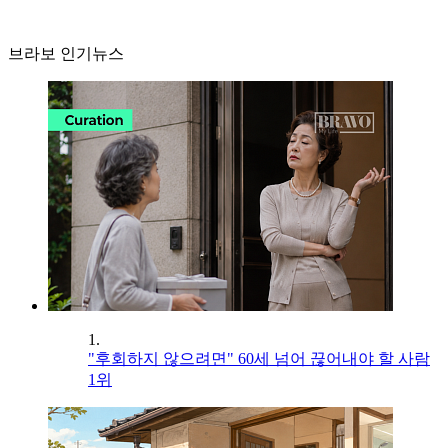
브라보 인기뉴스
1.
"후회하지 않으려면" 60세 넘어 끊어내야 할 사람
1위