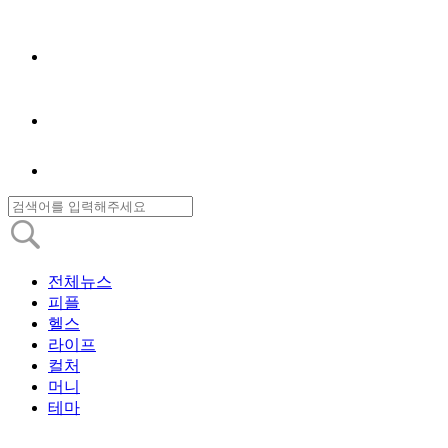
전체뉴스
피플
헬스
라이프
컬처
머니
테마