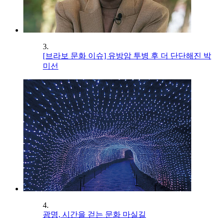
3.
[브라보 문화 이슈] 유방암 투병 후 더 단단해진 박
미선
4.
광명, 시간을 걷는 문화 마실길