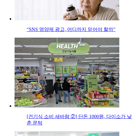
“SNS 영양제 광고, 어디까지 믿어야 할까”
[건기식 소비 새바람 ②] 단돈 1000원, 다이소가 낮
춘 문턱