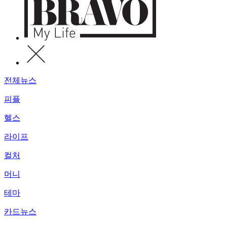
전체뉴스
피플
헬스
라이프
컬처
머니
테마
카드뉴스