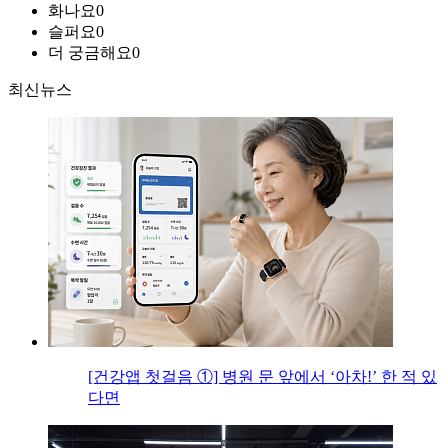
화나요
0
슬퍼요
0
더 궁금해요
0
최신뉴스
[건강앱 첫걸음 ①] 병원 문 앞에서 ‘아차!’ 한 적 있
다면