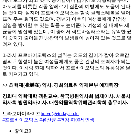
계에 보고가 되고 있다. 중이염이나 감기에도 저항력을 주며,
아토피를 비롯한 각종 알레르기 질환의 예방에도 도움이 된다
는 것이다. 심지어 프로바이오틱스는 혈중 콜레스테롤을 떨어
뜨려 주는 효과도 있으며, 갱년기 이후의 여성들에게 감염성
질염을 방어할 수 있는 확률도 높여준다. 여성의 질 내에도 세
균들이 밀집해 있는데, 이 중에서 락토바실러스라는 유익한 균
의 숫자가 줄어들면 방광염의 발생률이 높아져 있는 것으로 알
려져 있다.
따라서 프로바이오틱스의 섭취는 요도의 길이가 짧아 요로감
염의 위험성이 높은 여성들에게도 좋은 건강의 조력자가 되는
것이다. 이처럼 현대 의학에서 프로바이오틱스의 유용성은 날
로 커져가고 있다.
>> 최혁재(崔爀在) 약사, 경희의료원 약제본부 예제팀장
경희대 약학대학 객원교수, 한국병원약사회 법제이사, 서울시
약사회 병원약사이사, 대한약물역학위해관리학회 총무이사.
브라보마이라이프
bravo@etoday.co.kr
#프로바이오틱스
#유산균
#건강
#100세인생
좋아요
0