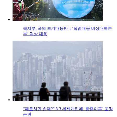
복지부, 폭염 초기대응반→‘폭염대응 비상대책본
부’ 격상 대응
“해로하면 손해?” 8·3 세제개편에 ‘황혼이혼’ 조장
논란