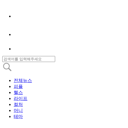
전체뉴스
피플
헬스
라이프
컬처
머니
테마