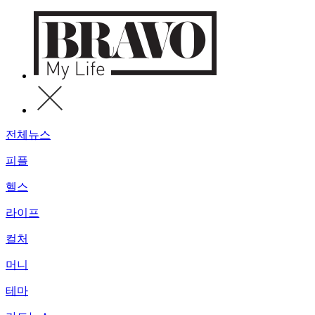
전체뉴스
피플
헬스
라이프
컬처
머니
테마