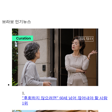
브라보 인기뉴스
1.
"후회하지 않으려면" 60세 넘어 끊어내야 할 사람
1위