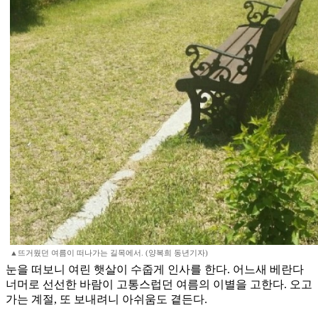
▲뜨거웠던 여름이 떠나가는 길목에서. (양복희 동년기자)
눈을 떠보니 여린 햇살이 수줍게 인사를 한다. 어느새 베란다
너머로 선선한 바람이 고통스럽던 여름의 이별을 고한다. 오고
가는 계절, 또 보내려니 아쉬움도 곁든다.