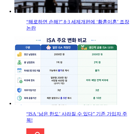
“해로하면 손해?” 8·3 세제개편에 ‘황혼이혼’ 조장
논란
“ISA ‘남은 한도’ 사라질 수 있다” 기존 가입자 주
목!