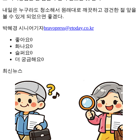
내일은 누구라도 청소해서 원래대로 깨끗하고 경건한 절 앞을
볼 수 있게 되었으면 좋겠다.
박혜경 시니어기자
bravopress@etoday.co.kr
좋아요
0
화나요
0
슬퍼요
0
더 궁금해요
0
최신뉴스