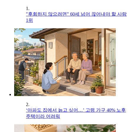
1.
"후회하지 않으려면" 60세 넘어 끊어내야 할 사람
1위
2.
‘아파도 집에서 늙고 싶어…’ 고령 가구 40% 노후
주택이라 어려워