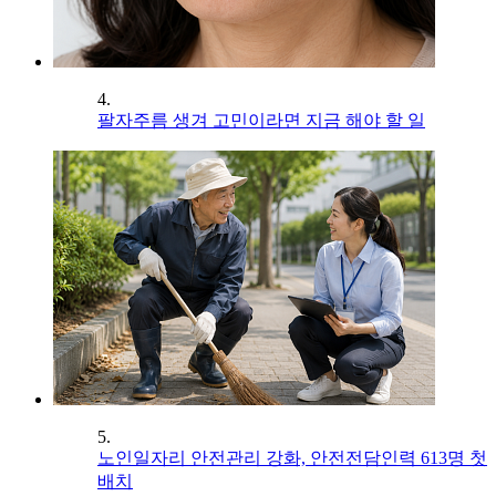
4.
팔자주름 생겨 고민이라면 지금 해야 할 일
5.
노인일자리 안전관리 강화, 안전전담인력 613명 첫
배치