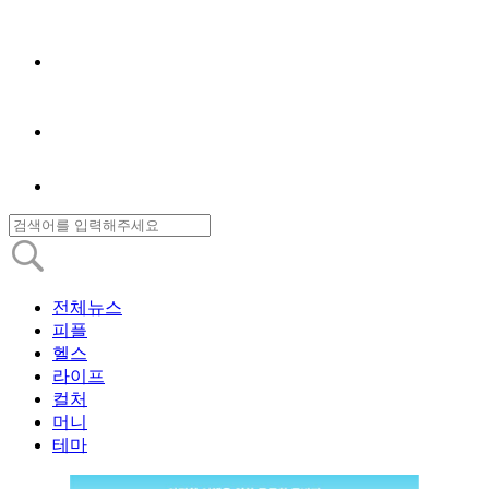
전체뉴스
피플
헬스
라이프
컬처
머니
테마