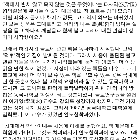
“책에서 변치 않고 죽지 않는 것은 무엇이냐는 파사익(波斯匿)
왕의질문에 부처는 이렇게 대답해요. 저 흐르는 강의 모습이
어릴 때와 지금이나 차이가 없듯, 그대 역시 외모는 바뀌었지
만 보는 성품은 그대로라고. 원래의 나는 멸(滅)함이 없다는 설
명을 듣고 하나의 깨달음과 함께 불교 교리에 대한 관심이 생
기기 시작했어요.”
그래서 허겁지겁 불교에 관한 책을 독파하기 시작했다. 그의
‘덕후’적인 기질이 발휘된 것이다. 그래서 시중에 출판된 불교
관련 책들을 읽어 나가기 시작했는데, 문제가 생겼다. 더 이상
읽을 만한 책이 없었다. 서점에 나와 있는 책들을 다 읽고 나니
불교에 관해 더 깊이 알 수 있는 책을 구할 수 있는 곳은 국내에
단 한 곳뿐이었다. 불교학의 요람이라 할 수 있는 동국대학교
도서관. 그 도서관을 편하게 들락날락하기 위한 단 하나의 방
법은 동국대학교 학생이 되는 것뿐이었다. 불교연구원을 설립
한 이기영(李箕永) 교수의 강의를 청강까지 했지만, 그것 가지
고는 성에 차지 않았다. 그래서 1987년 동국대학교 대학원에
입학했다. 이 교수가 있었던 인도철학과였다.
“치대에서 만난 아내는 처음에 이해를 못했어요. 책 때문에 대
학원에 가다니. 그것도 치과의사가 인도철학과에 말이죠. 그래
도 2년만 기다리면, 그 이후에는 마음껏 도서관을 다닐 수 있으