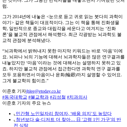
는 것이다. 그가 그동안 번역서들을 내놓으면서 기여했던 것처
럼.
그가 2014년에 내놓은 <눈으로 듣고 귀로 읽는 붓다의 과학이
야기> 같은 책들이 대표적이다. 그는 이 책을 통해 진화생물
학, 일반적으로 종교와 대립각을 세운다고 여겨지는 ‘진화
론’을 불교적 관점에서 해석했다. 최근 각광받는 뇌과학도 불
교적 관점에 분석해냈다.
“뇌과학에서 밝혀내지 못한 마지막 키워드는 바로 ‘마음’이에
요. 뇌파나 뇌의 기능에 대해서 뇌과학자들은 많은 연구결과를
내놓았지만 ‘마음’이라는 것에 대해서는 설명하지 못하고 있
죠. 하지만 불교적 관점에서 접근한다면 과학적 연구 결과를
모두 포용하면서 마음이나 윤회(輪廻)까지 설명할 수 있어요.
그게 불교학의 힘이죠.”
이준호 기자
jhlee@etoday.co.kr
#동국대학교
#불교학과
#김성철
#치과의사
이준호 기자의 주요 뉴스
⌞
민간형 노인일자리 참여자, ‘배움 의지’도 높았다
⌞
청년보다 술·디저트 더 찾아… 日 '고령 1인 가구'의 반
전 식탁