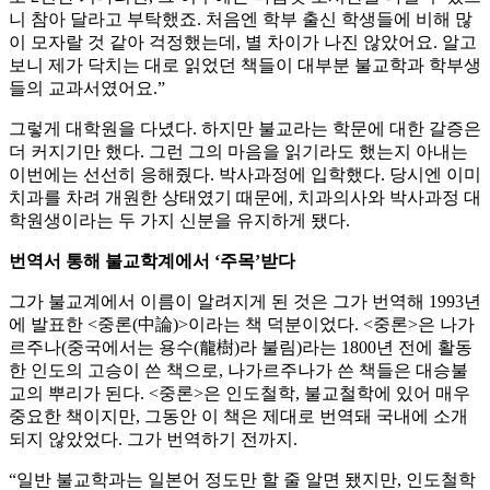
니 참아 달라고 부탁했죠. 처음엔 학부 출신 학생들에 비해 많
이 모자랄 것 같아 걱정했는데, 별 차이가 나진 않았어요. 알고
보니 제가 닥치는 대로 읽었던 책들이 대부분 불교학과 학부생
들의 교과서였어요.”
그렇게 대학원을 다녔다. 하지만 불교라는 학문에 대한 갈증은
더 커지기만 했다. 그런 그의 마음을 읽기라도 했는지 아내는
이번에는 선선히 응해줬다. 박사과정에 입학했다. 당시엔 이미
치과를 차려 개원한 상태였기 때문에, 치과의사와 박사과정 대
학원생이라는 두 가지 신분을 유지하게 됐다.
번역서 통해 불교학계에서 ‘주목’받다
그가 불교계에서 이름이 알려지게 된 것은 그가 번역해 1993년
에 발표한 <중론(中論)>이라는 책 덕분이었다. <중론>은 나가
르주나(중국에서는 용수(龍樹)라 불림)라는 1800년 전에 활동
한 인도의 고승이 쓴 책으로, 나가르주나가 쓴 책들은 대승불
교의 뿌리가 된다. <중론>은 인도철학, 불교철학에 있어 매우
중요한 책이지만, 그동안 이 책은 제대로 번역돼 국내에 소개
되지 않았었다. 그가 번역하기 전까지.
“일반 불교학과는 일본어 정도만 할 줄 알면 됐지만, 인도철학