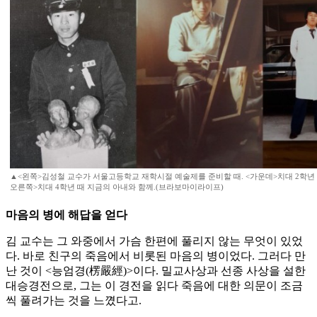
▲<왼쪽>김성철 교수가 서울고등학교 재학시절 예술제를 준비할 때. <가운데>치대 2학년 
오른쪽>치대 4학년 때 지금의 아내와 함께.(브라보마이라이프)
마음의 병에 해답을 얻다
김 교수는 그 와중에서 가슴 한편에 풀리지 않는 무엇이 있었
다. 바로 친구의 죽음에서 비롯된 마음의 병이었다. 그러다 만
난 것이 <능엄경(楞嚴經)>이다. 밀교사상과 선종 사상을 설한
대승경전으로, 그는 이 경전을 읽다 죽음에 대한 의문이 조금
씩 풀려가는 것을 느꼈다고.