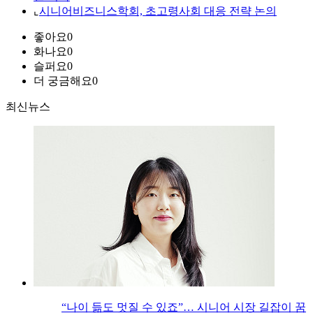
⌞
시니어비즈니스학회, 초고령사회 대응 전략 논의
좋아요
0
화나요
0
슬퍼요
0
더 궁금해요
0
최신뉴스
“나이 듦도 멋질 수 있죠”… 시니어 시장 길잡이 꿈