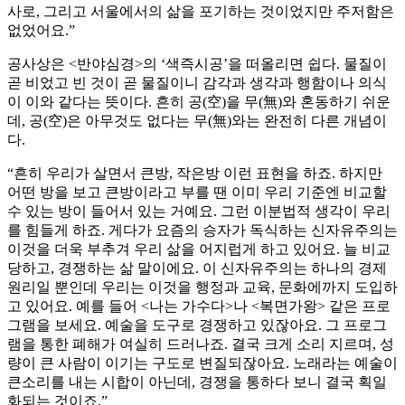
사로, 그리고 서울에서의 삶을 포기하는 것이었지만 주저함은
없었어요.”
공사상은 <반야심경>의 ‘색즉시공’을 떠올리면 쉽다. 물질이
곧 비었고 빈 것이 곧 물질이니 감각과 생각과 행함이나 의식
이 이와 같다는 뜻이다. 흔히 공(空)을 무(無)와 혼동하기 쉬운
데, 공(空)은 아무것도 없다는 무(無)와는 완전히 다른 개념이
다.
“흔히 우리가 살면서 큰방, 작은방 이런 표현을 하죠. 하지만
어떤 방을 보고 큰방이라고 부를 땐 이미 우리 기준엔 비교할
수 있는 방이 들어서 있는 거예요. 그런 이분법적 생각이 우리
를 힘들게 하죠. 게다가 요즘의 승자가 독식하는 신자유주의는
이것을 더욱 부추겨 우리 삶을 어지럽게 하고 있어요. 늘 비교
당하고, 경쟁하는 삶 말이에요. 이 신자유주의는 하나의 경제
원리일 뿐인데 우리는 이것을 행정과 교육, 문화에까지 도입하
고 있어요. 예를 들어 <나는 가수다>나 <복면가왕> 같은 프로
그램을 보세요. 예술을 도구로 경쟁하고 있잖아요. 그 프로그
램을 통한 폐해가 여실히 드러나죠. 결국 크게 소리 지르며, 성
량이 큰 사람이 이기는 구도로 변질되잖아요. 노래라는 예술이
큰소리를 내는 시합이 아닌데, 경쟁을 통하다 보니 결국 획일
화되는 것이죠.”