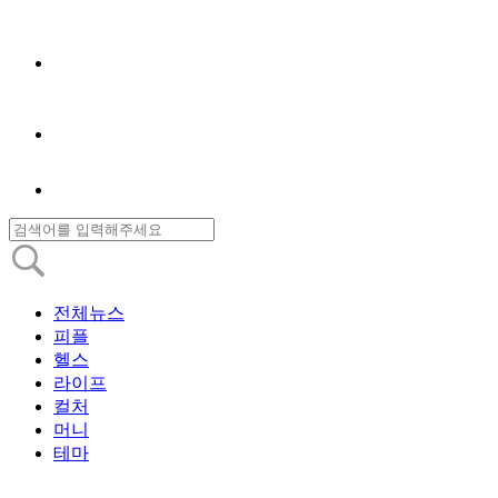
전체뉴스
피플
헬스
라이프
컬처
머니
테마