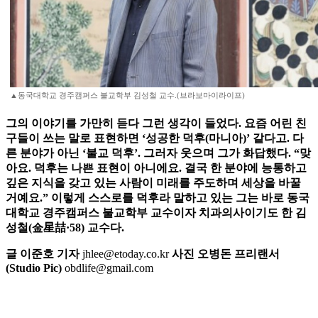
▲동국대학교 경주캠퍼스 불교학부 김성철 교수.(브라보마이라이프)
그의 이야기를 가만히 듣다 그런 생각이 들었다. 요즘 어린 친
구들이 쓰는 말로 표현하면 ‘성공한 덕후(마니아)’ 같다고. 다
른 분야가 아닌 ‘불교 덕후’. 그러자 웃으며 그가 화답했다. “맞
아요. 덕후는 나쁜 표현이 아니에요. 결국 한 분야에 능통하고
깊은 지식을 갖고 있는 사람이 미래를 주도하며 세상을 바꿀
거예요.” 이렇게 스스로를 덕후라 말하고 있는 그는 바로 동국
대학교 경주캠퍼스 불교학부 교수이자 치과의사이기도 한 김
성철(金星喆·58) 교수다.
글 이준호 기자
jhlee@etoday.co.kr
사진 오병돈 프리랜서
(Studio Pic)
obdlife@gmail.com