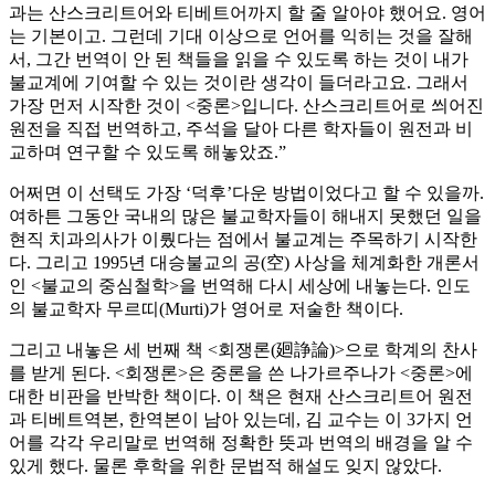
과는 산스크리트어와 티베트어까지 할 줄 알아야 했어요. 영어
는 기본이고. 그런데 기대 이상으로 언어를 익히는 것을 잘해
서, 그간 번역이 안 된 책들을 읽을 수 있도록 하는 것이 내가
불교계에 기여할 수 있는 것이란 생각이 들더라고요. 그래서
가장 먼저 시작한 것이 <중론>입니다. 산스크리트어로 씌어진
원전을 직접 번역하고, 주석을 달아 다른 학자들이 원전과 비
교하며 연구할 수 있도록 해놓았죠.”
어쩌면 이 선택도 가장 ‘덕후’다운 방법이었다고 할 수 있을까.
여하튼 그동안 국내의 많은 불교학자들이 해내지 못했던 일을
현직 치과의사가 이뤘다는 점에서 불교계는 주목하기 시작한
다. 그리고 1995년 대승불교의 공(空) 사상을 체계화한 개론서
인 <불교의 중심철학>을 번역해 다시 세상에 내놓는다. 인도
의 불교학자 무르띠(Murti)가 영어로 저술한 책이다.
그리고 내놓은 세 번째 책 <회쟁론(廻諍論)>으로 학계의 찬사
를 받게 된다. <회쟁론>은 중론을 쓴 나가르주나가 <중론>에
대한 비판을 반박한 책이다. 이 책은 현재 산스크리트어 원전
과 티베트역본, 한역본이 남아 있는데, 김 교수는 이 3가지 언
어를 각각 우리말로 번역해 정확한 뜻과 번역의 배경을 알 수
있게 했다. 물론 후학을 위한 문법적 해설도 잊지 않았다.