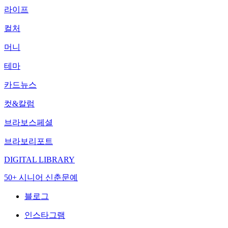
라이프
컬처
머니
테마
카드뉴스
컷&칼럼
브라보스페셜
브라보리포트
DIGITAL LIBRARY
50+ 시니어 신춘문예
블로그
인스타그램