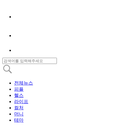
전체뉴스
피플
헬스
라이프
컬처
머니
테마