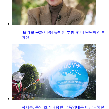
[브라보 문화 이슈] 유방암 투병 후 더 단단해진 박
미선
복지부, 폭염 초기대응반→‘폭염대응 비상대책본