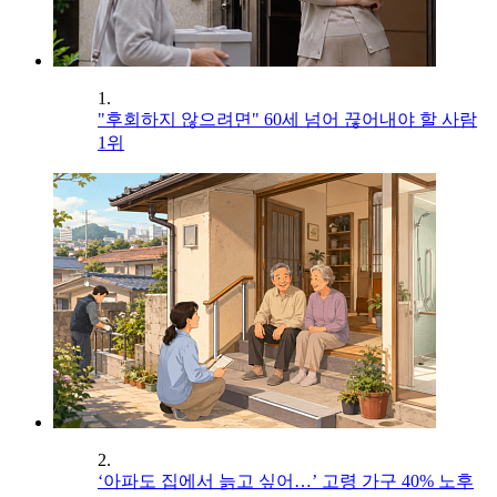
1.
"후회하지 않으려면" 60세 넘어 끊어내야 할 사람
1위
2.
‘아파도 집에서 늙고 싶어…’ 고령 가구 40% 노후