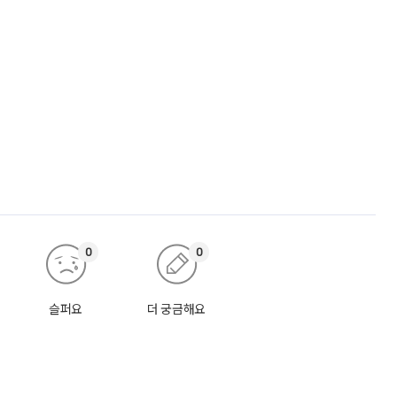
0
0
슬퍼요
더 궁금해요