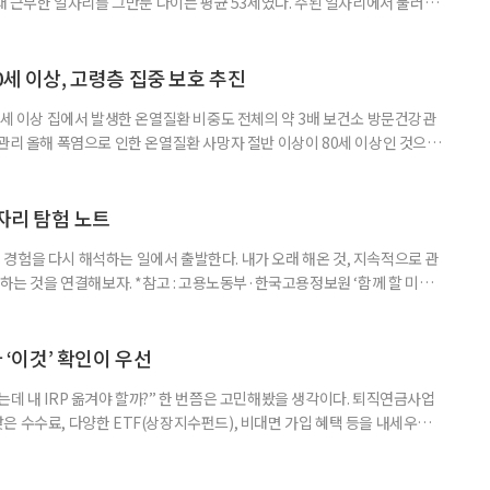
오래 근무한 일자리를 그만둔 나이는 평균 53세였다. 주된 일자리에서 물러난
의 현실이 통계로 확인됐다. 고령층 취업자 1012만 5000명 국가데이터
제활동인구조사 고령층 부가조사 결과’에 따르면 55~79세 인구는 1701만
 증가했다. 15세 이상 인구에서 차지하는 비중은
0세 이상, 고령층 집중 보호 추진
0세 이상 집에서 발생한 온열질환 비중도 전체의 약 3배 보건소 방문건강관
 관리 올해 폭염으로 인한 온열질환 사망자 절반 이상이 80세 이상인 것으로
 방문건강관리사업을 통해 80세 이상 고령자 보호를 추진한다. 6일 복지부
까지 질병관리청으로 신고된 온열질환자는 총 2441명으로 이 중 65세 이상
이상은 300명(12.3%)으로 집계됐다. 연령별 환자 수
일자리 탐험 노트
경험을 다시 해석하는 일에서 출발한다. 내가 오래 해온 것, 지속적으로 관
 하는 것을 연결해보자. *참고 : 고용노동부·한국고용정보원 ‘함께 할 미래
브라보 마이 라이프’ 재구성. STEP 1. 내 안의 재료 찾기 1. 무엇을 바꾸고
뀌면 좋겠다’고 느낀 일은? 1._______________
__________ ▷ 그중 내가 직접 해볼 만
다 ‘이것’ 확인이 우선
데 내 IRP 옮겨야 할까?” 한 번쯤은 고민해봤을 생각이다. 퇴직연금사업
은 수수료, 다양한 ETF(상장지수펀드), 비대면 가입 혜택 등을 내세우며
 높다고 해서 무조건 옮기는 것만이 정답은 아니다. 퇴직연금은 오랜 기간
 확인해야 할 사항이 있다. 수익률 광고, 먼저 기준부터 봐야 한다 금융회