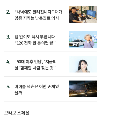
2.
“새벽에도 달려갑니다” 재가
임종 지키는 방문진료 의사
3.
앱 없이도 택시 부릅니다
“120 전화 한 통이면 끝”
4.
“50대 이후 만남, ‘지금의
삶’ 함께할 사람 찾는 것”
5.
마이클 잭슨은 어떤 존재였
을까
브라보 스페셜