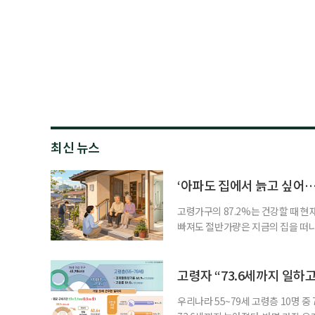
최신 뉴스
‘아파도 집에서 늙고 싶어…
고령가구의 87.2%는 건강할 때 현
빠져도 절반가량은 지금의 집을 떠나
공급에 무게가 실려 있다. 통합돌봄
지원 체계를 구축해야 한다는 제언이 
여름호에 실린 ‘통합돌봄 시행에 따른
고령자 “73.6세까지 일하고
우리나라 55~79세 고령층 10명 