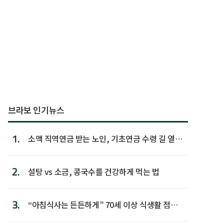
브라보 인기뉴스
1.
소액 직역연금 받는 노인, 기초연금 수령 길 열린
다
2.
설탕 vs 소금, 콩국수를 건강하게 먹는 법
3.
“아침식사는 든든하게” 70세 이상 식생활 점수
가장 높아