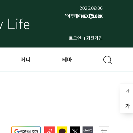
2026.08.06
로그인
회원가입
머니
테마
가
가
선호매체 추가