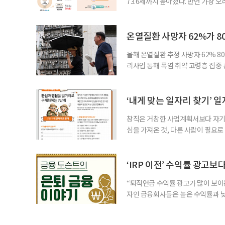
73.6세까지 높아졌다. 반면 가장 
뒤에도 상당 기간 일해야 하는 고령층
처가 5일 발표한 ‘2026년 5월 경
7000명으로, 1년 전보다 57만 명
온열질환 사망자 62%가 8
올해 온열질환 추정 사망자 62% 8
리사업 통해 폭염 취약 고령층 집중
나타났다. 이에 정부가 전국 보건소
에 따르면 5월 15일부터 이달 4일
고령층은 825명(33.8%), 80세 
‘내게 맞는 일자리 찾기’ 
창직은 거창한 사업계획서보다 자기 
심을 가져온 것, 다른 사람이 필요로
for 5060 창직사례집’을 바탕으로 ‘
싶었나요? ▷ 내가 살아오며 ‘이렇게 바
2._______________ 3._____
‘IRP 이전’ 수익률 광고보
“퇴직연금 수익률 광고가 많이 보이는
자인 금융회사들은 높은 수익률과 낮
가입자를 유치한다. 하지만 수익률이
운용하는 자금인 만큼, 광고보다 먼저