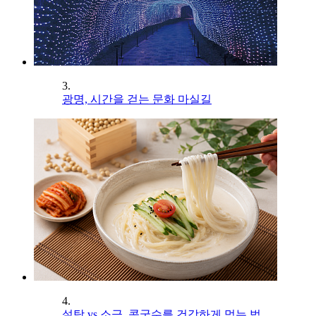
3.
광명, 시간을 걷는 문화 마실길
4.
설탕 vs 소금, 콩국수를 건강하게 먹는 법