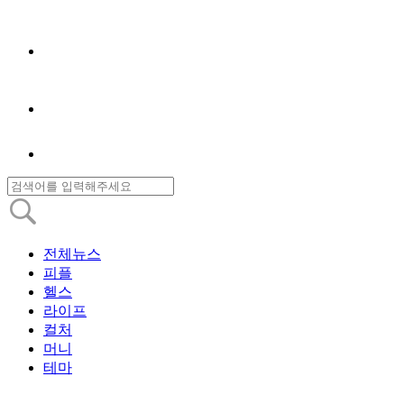
전체뉴스
피플
헬스
라이프
컬처
머니
테마