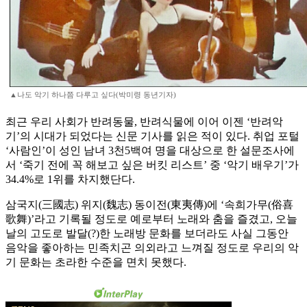
▲나도 악기 하나쯤 다루고 싶다(박미령 동년기자)
최근 우리 사회가 반려동물, 반려식물에 이어 이젠 ‘반려악
기’의 시대가 되었다는 신문 기사를 읽은 적이 있다. 취업 포털
‘사람인’이 성인 남녀 3천5백여 명을 대상으로 한 설문조사에
서 ‘죽기 전에 꼭 해보고 싶은 버킷 리스트’ 중 ‘악기 배우기’가
34.4%로 1위를 차지했단다.
삼국지(三國志) 위지(魏志) 동이전(東夷傳)에 ‘속희가무(俗喜
歌舞)’라고 기록될 정도로 예로부터 노래와 춤을 즐겼고, 오늘
날의 고도로 발달(?)한 노래방 문화를 보더라도 사실 그동안
음악을 좋아하는 민족치곤 의외라고 느껴질 정도로 우리의 악
기 문화는 초라한 수준을 면치 못했다.