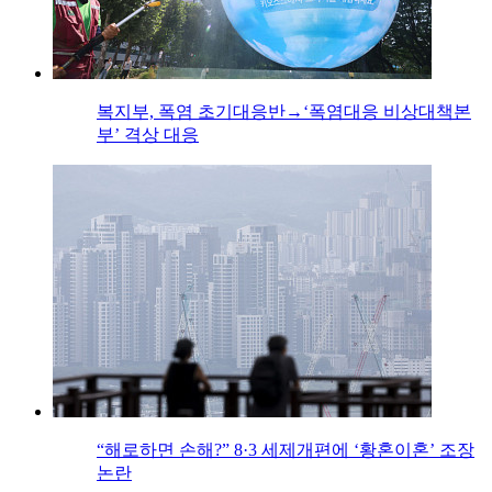
복지부, 폭염 초기대응반→‘폭염대응 비상대책본
부’ 격상 대응
“해로하면 손해?” 8·3 세제개편에 ‘황혼이혼’ 조장
논란