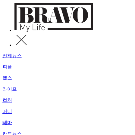
전체뉴스
피플
헬스
라이프
컬처
머니
테마
카드뉴스