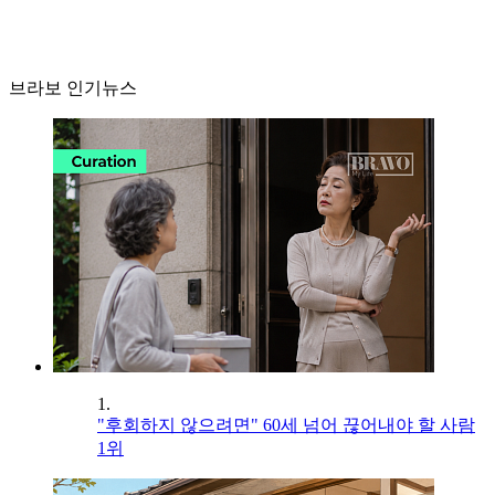
브라보 인기뉴스
1.
"후회하지 않으려면" 60세 넘어 끊어내야 할 사람
1위