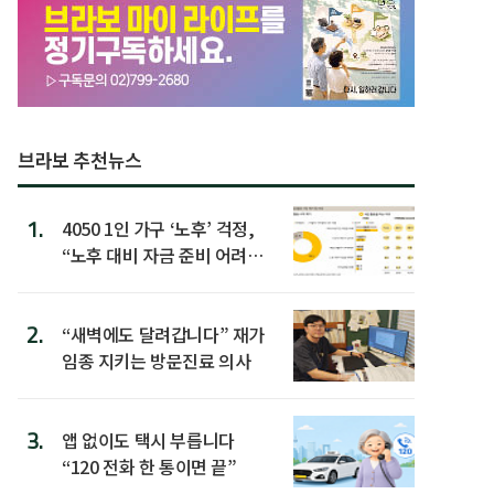
브라보 추천뉴스
1.
4050 1인 가구 ‘노후’ 걱정,
“노후 대비 자금 준비 어려
워”
2.
“새벽에도 달려갑니다” 재가
임종 지키는 방문진료 의사
3.
앱 없이도 택시 부릅니다
“120 전화 한 통이면 끝”