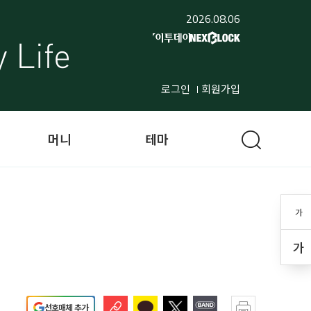
2026.08.06
로그인
회원가입
머니
테마
가
가
선호매체 추가