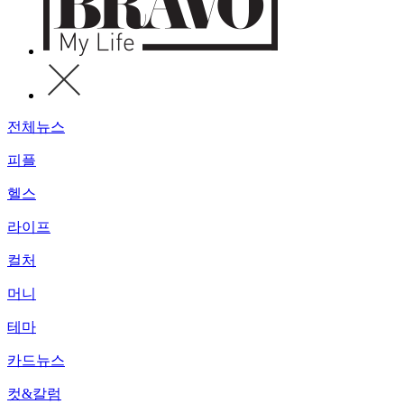
전체뉴스
피플
헬스
라이프
컬처
머니
테마
카드뉴스
컷&칼럼