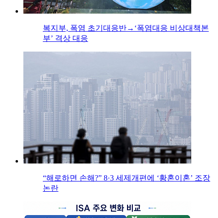
복지부, 폭염 초기대응반→‘폭염대응 비상대책본
부’ 격상 대응
“해로하면 손해?” 8·3 세제개편에 ‘황혼이혼’ 조장
논란