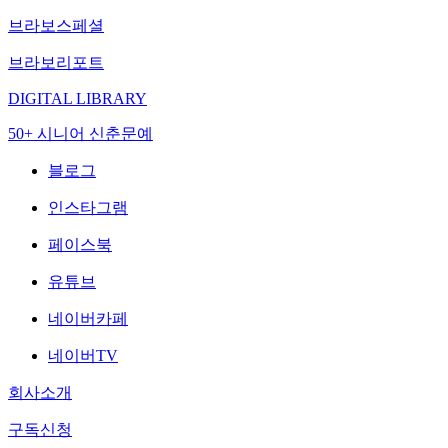
브라보스페셜
브라보리포트
DIGITAL LIBRARY
50+ 시니어 신춘문예
블로그
인스타그램
페이스북
유튜브
네이버카페
네이버TV
회사소개
구독신청