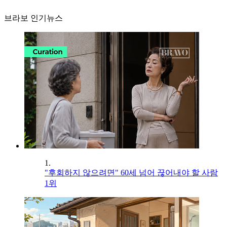
브라보 인기뉴스
1.
"후회하지 않으려면" 60세 넘어 끊어내야 할 사람
1위