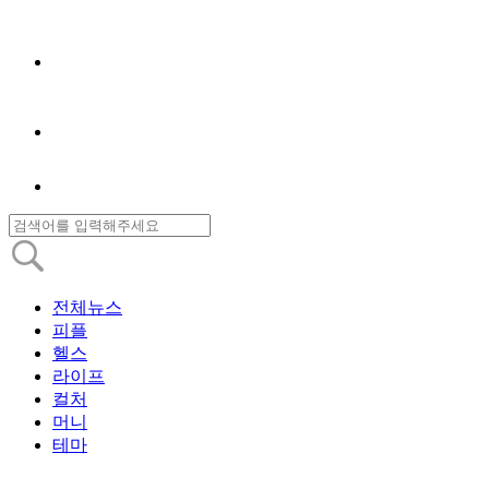
전체뉴스
피플
헬스
라이프
컬처
머니
테마