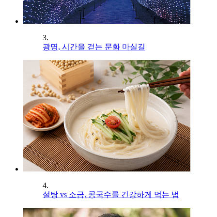
3.
광명, 시간을 걷는 문화 마실길
4.
설탕 vs 소금, 콩국수를 건강하게 먹는 법