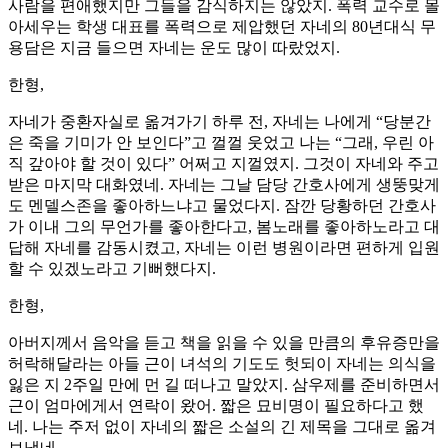
사람을 편애했지만 그들을 감식하지는 않았지. 폭력 교수로 몰
아세우는 학생 대표를 폭력으로 제압했던 자네의 80년대식 무
용담은 지금 들으면 자네는 운도 많이 따랐었지.
한형,
자네가 중환자실로 옮겨가기 하루 전, 자네는 나에게 “당분간
은 죽을 기미가 안 보인다”고 껄껄 웃었고 나는 “그래, 우린 아
직 갚아야 할 것이 있다” 어쩌고 지껄였지. 그것이 자네와 주고
받은 마지막 대화였네. 자네는 그날 담당 간호사에게 생뚱맞게
도 멘델스존을 좋아하느냐고 물었다지. 잠깐 당황하던 간호사
가 이내 그의 무언가를 좋아한다고, 봄노래를 좋아하노라고 대
답해 자네를 감동시켰고, 자네는 이런 병원이라면 편하게 입원
할 수 있겠노라고 기뻐했다지.
한형,
아버지께서 음악을 듣고 책을 읽을 수 있을 만큼의 후유증만을
허락해달라는 아들 근이 녀석의 기도도 헛되이 자네는 의식을
잃은 지 2주일 만에 먼 길 떠나고 말았지. 삼우제를 준비하면서
근이 엄마에게서 연락이 왔어. 짧은 묘비명이 필요하다고 했
네. 나는 주저 없이 자네의 짧은 소설의 긴 제목을 그대로 옮겨
보냈네.