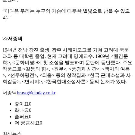
“이다음 우리는 누구의 가슴에 따뜻한 별빛으로 남을 수 있으
랴.”
>>서종택
1944년 전남 강진 출생, 광주 사레지오고를 거쳐 고려대 국문
과와 동 대학원 졸업, 현재 고려대 명예교수. 1969년 <월간문
학>, <문화비평>에 첫 소설을 발표하며 문단에 등단했다. 주요
작품으로 <갈등의 힘>, <원무>, <풍경과 시간>, <백치의 여름
>, <선주하평전>, <외출> 등의 창작집과 <한국 근대소설과 사
회갈등>, <변시지>, <한국현대소설사론> 등의 논저가 있다.
서종택
bravo@etoday.co.kr
좋아요
0
화나요
0
슬퍼요
0
더 궁금해요
0
최신뉴스