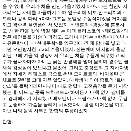
나는 지금도 자네가 나에게 처음 소개해주었던 모차르트를 잊
을 수 없네. 우리가 처음 만난 겨울이었지 아마. 나는 천안에서
내려오는 자네를 마중하기 위해 옆구리에 이보 안드리치의 <
드리나 강의 다리>(아마 그즈음 노벨상 수상작이었을 거야)를
끼고 광주역 플랫폼에 서 있었지. 최인훈의 <광장>에 흥분하
고 방 한 칸을 찾아 밤길 헤매는 마렉 플라스코의 <제8요일>의
젊은 애인들을 가슴 아파하고, 그러나 이제는 <학원>이 아닌 <
자유문학>이나 <현대문학>을 옆구리에 낀 채 담배를 넣고 다
니던 오만방자한 고2의 겨울이었지. 진눈깨비 어지럽게 흩날
리던 그해 겨울 역 광장에서 우리는 처음 수줍게 악수했고 악
수가 끝나자마자 자네는 굵은 안경테를 밀어 올리며 광주엔 클
래식 감상실이 있느냐고 물었어. 그리고 충장로의 그 지하다방
에서 자네가 리퀘스트 곡으로 써낸 모차르트의 ‘바이올린 콘
체르토 5번’을 그때 처음 알았지. 대학생이 되어 종로의 ‘르네
상스’를 들락거리면서부터 나도 덩달아 고전음악을 듣기 시작
했는데, 어느 날 문득 모차르트와 하이든이 대책 없이 감미롭
고 경쾌해지기 시작했고 베토벤이나 브람스가 대책 없이 무겁
고 둔중하게 가슴을 울리기 시작했다네. 평생 이어폰을 끼고
지낸 나의 음악 사부인 한형의 후광이었지.
한형,