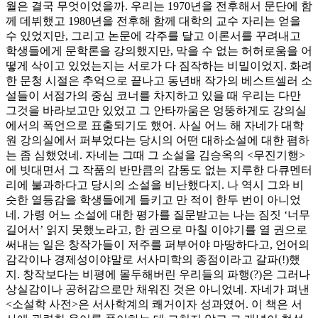
월은 결국 무엇이었을까. 우리는 1970년을 전후해서 문단에 함
께 데뷔했고 1980년을 전후해 함께 대학의 교수 자리는 얻을
수 있었지만, 그리고 논문에 각주를 달고 이론서를 꾸려내고
학생들에게 문학론을 강의했지만, 막을 수 없는 허허로움을 어
떻게 삭이고 있었는지는 서로가 다 짐작하는 비밀이었지. 화려
한 문청 시절은 추억으로 끝나고 동년배 작가의 베스트셀러 소
설들이 서점가의 중심 코너를 차지하고 있을 때 우리는 다만
그것을 바라보고만 있었고 그 안타까움은 엉뚱하게도 강의실
에서의 폭언으로 표출되기도 했어. 사실 어느 해 자네가 대학
원 강의실에서 퍼부었다는 당시의 어떤 대하소설에 대한 폄하
는 좀 심했었네. 자네는 그때 그 소설을 김승옥의 <무진기행>
에 빗대면서 그 작품의 반만큼의 감동도 없는 지루한 다큐멘터
리에 불과하다고 당시의 소설을 비난했다지. 나 역시 그와 비
슷한 열등감을 학생들에게 들키고 만 적이 한두 번이 아니었
네. 가령 어느 소설에 대한 평가를 질문받고는 나는 짐짓 ‘너무
길어서’ 읽지 못했노라고, 한 권으로 마칠 이야기를 열 권으로
써내는 일은 창작가들이 저주를 퍼부어야 마땅하다고, 언어의
감각이나 경제성이야말로 서사미학의 종점이라고 갈파(!)했
지. 창작보다는 비평에 몰두해버린 우리들의 파행(?)은 그러나
상실감이나 공허감으로만 채워진 것은 아니었네. 자네가 펴낸
<소설학 사전>은 서사학계의 쾌거이자 성과였어. 이 책은 서