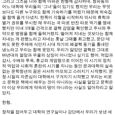
그리고 그즈음 나와 함께 아파준 한형께 감사하네. 청파동의
어느 대학에 우리들의 ‘그녀’들이 있기도 했지만 우리는 무엇
보다도 다른 누구와도 함께 기숙하기를 꺼렸기 때문에 하숙집
을 함께 옮겨 다녔지. 한쪽이 각혈을 시작하자 의사의 휴학과
별거 권유를 무시한 채 우리는 국 따로 반찬 따로 먹기를 맹세
했지만 이내 3개월 간격으로 결핵 감염을 확인했고 주사와 투
약으로 병원을 함께 들락거렸지. 떨어져 지내는 것보다는 함께
지내는 게 편했노라고 자네는 훗날 그때를 회고했고, 문단 데
뷔도 못한 주제에 식민지 시대 작가의 폐결핵 동기들 흉내만
냈노라고 우리는 함께 웃었지. 우리가 앓았던 결핵은 그대로
60년대의 절망과 우울의 상징이 아니었나 싶기도 했어. 억압과
감시, 수배와 투옥, 휴교와 계엄령으로 이어진 이 시기의 정치
적 억압과 사회적 혼란의 시기를 지나는 동안 문과대학의 실속
없는 문학청년의 꿈은 서서히 마모되고 스러지기 시작했지. 문
청 시절의 자존심이 대학에서 구겨지기 시작했고 우리는 비로
소 문학은 책에서 배우는 것이 아니라는 사실을 알았고 문학은
더 이상 우리에게 약속의 땅이 아니라는 사실도 알아차리고 말
았지.
한형,
창작을 접어두고 대학의 연구실이나 강단에서 우리가 보낸 세