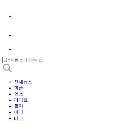
전체뉴스
피플
헬스
라이프
컬처
머니
테마