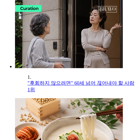
1.
"후회하지 않으려면" 60세 넘어 끊어내야 할 사람
1위