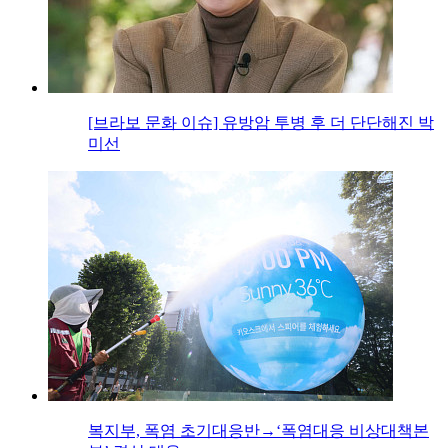
[브라보 문화 이슈] 유방암 투병 후 더 단단해진 박
미선
복지부, 폭염 초기대응반→‘폭염대응 비상대책본