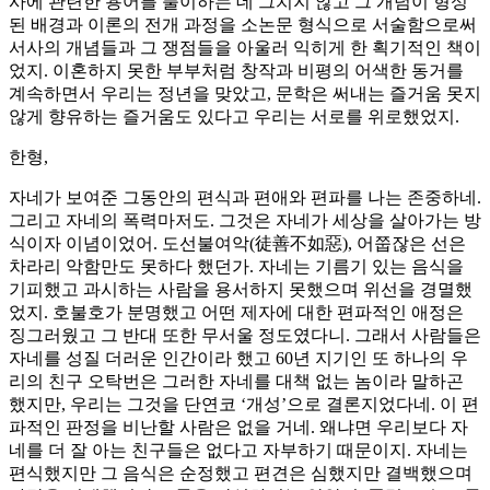
사에 관련한 용어를 풀이하는 데 그치지 않고 그 개념이 형성
된 배경과 이론의 전개 과정을 소논문 형식으로 서술함으로써
서사의 개념들과 그 쟁점들을 아울러 익히게 한 획기적인 책이
었지. 이혼하지 못한 부부처럼 창작과 비평의 어색한 동거를
계속하면서 우리는 정년을 맞았고, 문학은 써내는 즐거움 못지
않게 향유하는 즐거움도 있다고 우리는 서로를 위로했었지.
한형,
자네가 보여준 그동안의 편식과 편애와 편파를 나는 존중하네.
그리고 자네의 폭력마저도. 그것은 자네가 세상을 살아가는 방
식이자 이념이었어. 도선불여악(徒善不如惡), 어쭙잖은 선은
차라리 악함만도 못하다 했던가. 자네는 기름기 있는 음식을
기피했고 과시하는 사람을 용서하지 못했으며 위선을 경멸했
었지. 호불호가 분명했고 어떤 제자에 대한 편파적인 애정은
징그러웠고 그 반대 또한 무서울 정도였다니. 그래서 사람들은
자네를 성질 더러운 인간이라 했고 60년 지기인 또 하나의 우
리의 친구 오탁번은 그러한 자네를 대책 없는 놈이라 말하곤
했지만, 우리는 그것을 단연코 ‘개성’으로 결론지었다네. 이 편
파적인 판정을 비난할 사람은 없을 거네. 왜냐면 우리보다 자
네를 더 잘 아는 친구들은 없다고 자부하기 때문이지. 자네는
편식했지만 그 음식은 순정했고 편견은 심했지만 결백했으며