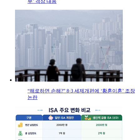
부’ 격상 대응
“해로하면 손해?” 8·3 세제개편에 ‘황혼이혼’ 조장
논란