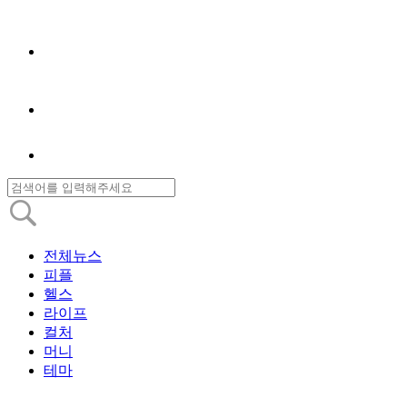
전체뉴스
피플
헬스
라이프
컬처
머니
테마