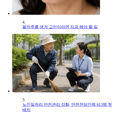
4.
팔자주름 생겨 고민이라면 지금 해야 할 일
5.
노인일자리 안전관리 강화, 안전전담인력 613명 첫
배치