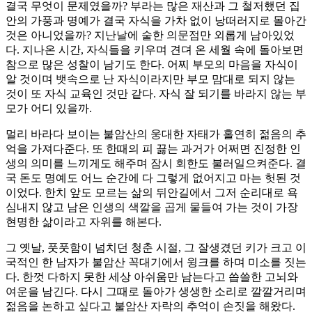
결국 무엇이 문제였을까? 부라는 많은 재산과 그 철저했던 집
안의 가풍과 명예가 결국 자식을 가차 없이 낭떠러지로 몰아간
것은 아니었을까? 지난날에 숱한 의문점만 외롭게 남아있었
다. 지나온 시간, 자식들을 키우며 견뎌 온 세월 속에 돌아보면
참으로 많은 성찰이 남기도 한다. 어찌 부모의 마음을 자식이
알 것이며 뱃속으로 난 자식이라지만 부모 맘대로 되지 않는
것이 또 자식 교육인 것만 같다. 자식 잘 되기를 바라지 않는 부
모가 어디 있을까.
멀리 바라다 보이는 불암산의 웅대한 자태가 홀연히 젊음의 추
억을 가져다준다. 또 한때의 피 끓는 과거가 어쩌면 진정한 인
생의 의미를 느끼게도 해주며 잠시 회한도 불러일으켜준다. 결
국 돈도 명예도 어느 순간에 다 그렇게 없어지고 마는 헛된 것
이었다. 한치 앞도 모르는 삶의 뒤안길에서 그저 순리대로 욕
심내지 않고 남은 인생의 색깔을 곱게 물들여 가는 것이 가장
현명한 삶이라고 자위를 해본다.
그 옛날, 풋풋함이 넘치던 청춘 시절, 그 잘생겼던 키가 크고 이
국적인 한 남자가 불암산 꼭대기에서 윙크를 하며 미소를 짓는
다. 한껏 다하지 못한 세상 아쉬움만 남는다고 씁쓸한 고뇌와
여운을 남긴다. 다시 그때로 돌아가 생생한 소리로 깔깔거리며
젊음을 논하고 싶다고 불암산 자락의 추억이 손짓을 해왔다.