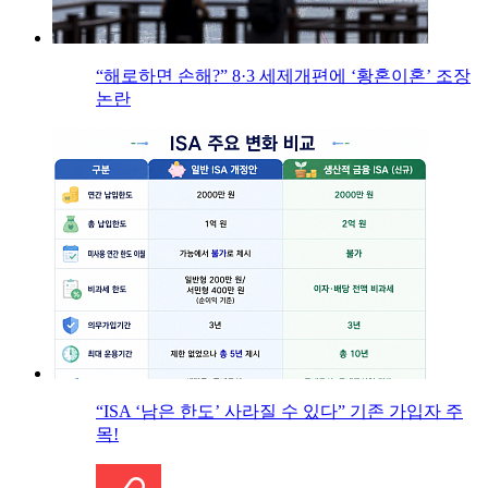
“해로하면 손해?” 8·3 세제개편에 ‘황혼이혼’ 조장
논란
“ISA ‘남은 한도’ 사라질 수 있다” 기존 가입자 주
목!