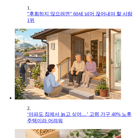
1.
"후회하지 않으려면" 60세 넘어 끊어내야 할 사람
1위
2.
‘아파도 집에서 늙고 싶어…’ 고령 가구 40% 노후
주택이라 어려워