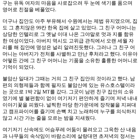
구는 유독 여자의 마음을 사로잡으려 두 눈에 색기를 품으며
영어로 친절을 베풀었다.
더구나 집안도 아주 부유해서 수원에서는 제법 유지였으며, 집
도 그 흔치않은 99칸 한옥 집에 살고 있었다. 그 친구 어머니는
상당한 인텔리로 그 옛날 이대 나온 그야말로 멋과 지를 함유
한 여성이었다. 아버지 역시도 고위급 관직에서 오랜 세월 자
리를 해 집안에 명성은 널리 알려진듯했다. 그러나 그 친구 어
머니는 아버지가 전처를 사별하고 만난 후처라고 했다. 이유야
어떻든 간에 그 친구 어머니는 기품을 소유한 훌륭한 어머니로
기억이 되었다.
불암산 일대가 그때는 거의 그 친구 집안의 것이라고 했다. 남
편의 의형제들과 함께 필자도 불암산에 있는 유스호스텔이라
는 곳으로 1박 2일 MT를 갔다. 그곳이 남편 친구 집안의 소유
였기에 별 불편함이 없이 여기저기 편안하게 즐기며 저녁 내내
이야기꽃을 피웠다. 널찍한 마당 한가운데에 장작불을 지펴대
고 캠프파이어를 즐기며 손뼉 치고 노래하며 누구를 의식하지
않고 시간 가는 줄을 모르는 밤을 지새웠다.
여기저기 산속에도 어슴푸레 어둠이 몰려오고 그윽한 산 내음
과 나무들의 속삭임이 바람소리에 살랑대면 초저녁의 정서는