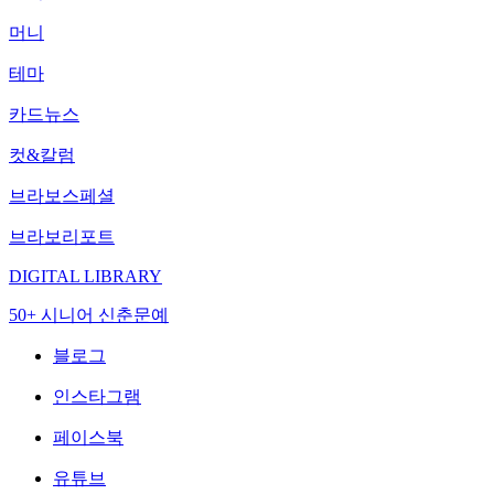
머니
테마
카드뉴스
컷&칼럼
브라보스페셜
브라보리포트
DIGITAL LIBRARY
50+ 시니어 신춘문예
블로그
인스타그램
페이스북
유튜브