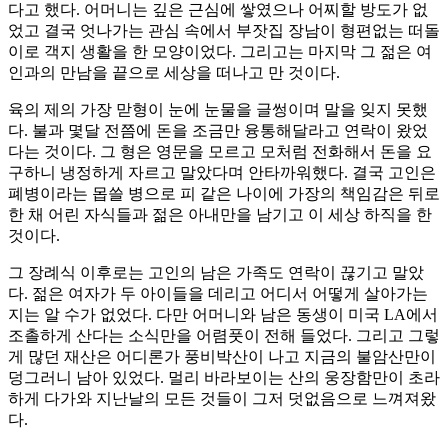
다고 했다. 어머니는 깊은 근심에 쌓였으나 어찌할 방도가 없
었고 결국 엇나가는 관심 속에서 부잣집 장남이 형편없는 떠돌
이로 객지 생활을 한 모양이었다. 그리고는 마지막 그 젊은 여
인과의 만남을 끝으로 세상을 떠나고 만 것이다.
육의 제의 가장 맏형이 눈에 눈물을 글썽이며 말을 잊지 못했
다. 불과 몇달 전쯤에 돈을 조금만 융통해달라고 연락이 왔었
다는 것이다. 그 형은 영문을 모르고 모처럼 전화해서 돈을 요
구하니 냉정하게 자르고 말았다며 안타까워했다. 결국 고인은
폐병이라는 몹쓸 병으로 피 같은 나이에 가장의 책임감은 뒤로
한 채 어린 자식들과 젊은 아내만을 남기고 이 세상 하직을 한
것이다.
그 장례식 이후로는 고인의 남은 가족도 연락이 끊기고 말았
다. 젊은 여자가 두 아이들을 데리고 어디서 어떻게 살아가는
지는 알 수가 없었다. 다만 어머니와 남은 동생이 미국 LA에서
조촐하게 산다는 소식만을 어렴풋이 전해 들었다. 그리고 그렇
게 많던 재산은 어디론가 풍비박산이 나고 지금의 불암산만이
덩그러니 남아 있었다. 멀리 바라보이는 산의 웅장함만이 초라
하게 다가와 지난날의 모든 것들이 그저 덧없음으로 느껴져왔
다.