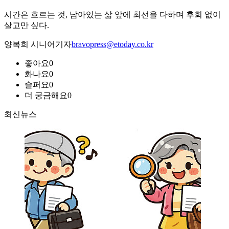
시간은 흐르는 것, 남아있는 삶 앞에 최선을 다하며 후회 없이
살고만 싶다.
양복희 시니어기자
bravopress@etoday.co.kr
좋아요
0
화나요
0
슬퍼요
0
더 궁금해요
0
최신뉴스