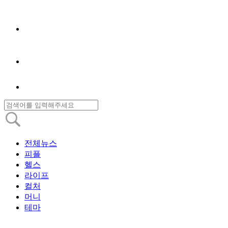
전체뉴스
피플
헬스
라이프
컬처
머니
테마