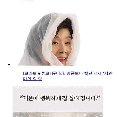
[브라보★튜브] 윤미라, 명품보다 빛난 74세 ‘자연
미인’의 힘