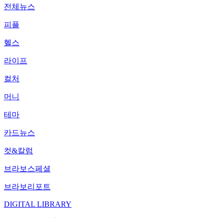
전체뉴스
피플
헬스
라이프
컬처
머니
테마
카드뉴스
컷&칼럼
브라보스페셜
브라보리포트
DIGITAL LIBRARY