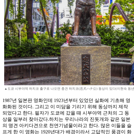
▲도쿄 시부야역 하치코 출구로 나오면 충견 하치코(忠犬ハチ公) 동상이 있다(이현숙 동년
1987년 일본판 영화인데 1923년부터 있었던 실화에 기초해 영
화화된 것이다. 그리고 이 미담을 기리기 위해 동상까지 제작
되었다고 한다. 필자가 도쿄에 갔을 때 시부야역 근처의 그 동
상을 일부러 찾아갔다.하치는 우리나라의 진돗개와 같은 일본
의 명견 아키다견으로 천연기념물이라고 한다. 많은 이들을 슬
프게 한 이 영화는 1920년대가 배경이라서 고답적인 풍경이 화