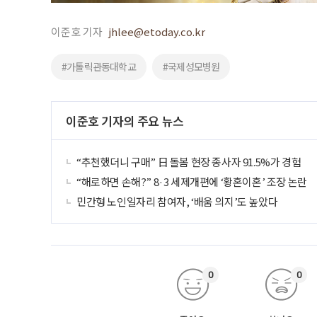
이준호 기자
jhlee@etoday.co.kr
#가톨릭관동대학교
#국제성모병원
이준호 기자의 주요 뉴스
“추천했더니 구매” 日 돌봄 현장 종사자 91.5%가 경험
“해로하면 손해?” 8·3 세제개편에 ‘황혼이혼’ 조장 논란
민간형 노인일자리 참여자, ‘배움 의지’도 높았다
0
0