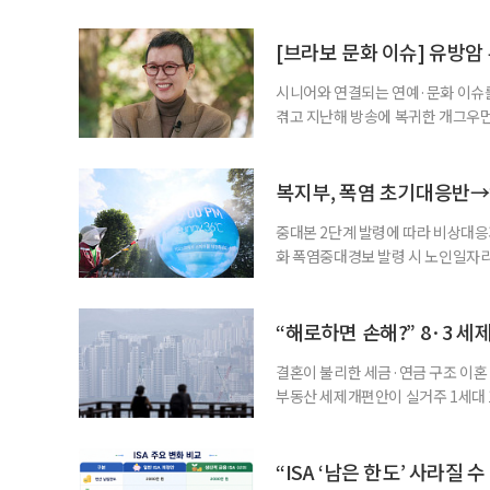
자신의 상황에 맞는 지원기관을 알고
준비부터 구직 수당까지 고용노동부
[브라보 문화 이슈] 유방암
업 지원 계획을 세
시니어와 연결되는 연예·문화 이슈를
겪고 지난해 방송에 복귀한 개그우먼
나 최근 개그맨 김영철의 유튜브 채
길을 끌었다. 투병 이후에도 자신의 
까. 오랜 방송 생활 뒤 전해진 투병
복지부, 폭염 초기대응반→
중대본 2단계 발령에 따라 비상대응기
화 폭염중대경보 발령 시 노인일자
초기대응반을 ‘폭염대응 비상대책본부
긴급회의를 열고 폭염대응 비상대책
책본부(중대본) 2단계(심각)가 발
“해로하면 손해?” 8·3 세
운영
결혼이 불리한 세금·연금 구조 이혼 
부동산 세제개편안이 실거주 1세대 1
고령 부부에게는 혼인을 유지하는 
세는 개인별로 부과하지만, 1세대 
부가 각자 집 한 채씩을 보유하면 한
“ISA ‘남은 한도’ 사라질 