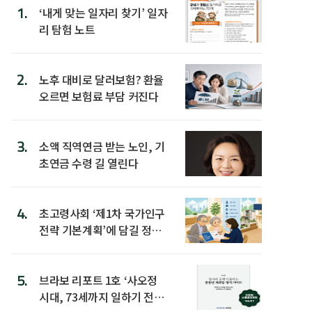
1.
‘내게 맞는 일자리 찾기’ 일자
리 탐험 노트
2.
노후 대비로 달러보험? 환율
오르면 보험료 부담 커진다
3.
소액 직역연금 받는 노인, 기
초연금 수령 길 열린다
4.
초고령사회 ‘제1차 국가인구
전략 기본계획’에 담길 정책
은
5.
브라보 리포트 1호 ‘사오정
시대, 73세까지 일하기 전략’