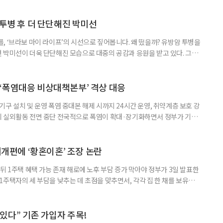
 활용하는 것만으로도 새로운 일을 시작하는 문턱이 훨씬 낮아진다. 취업
 국민취업지원제도 구직활동이 쉽지 않은 사람을 위한 제도다. 개인별 취
 투병 후 더 단단해진 박미선
, ‘브라보 마이 라이프’의 시선으로 짚어봅니다. 왜 떴을까? 유방암 투병을
 박미선이 더욱 단단해진 모습으로 대중의 공감과 응원을 받고 있다. 그러
널에 출연한 그는 방송 활동을 그만하라는 악성 댓글을 받았다고 고백해 눈
삶을 이어가고 있는 박미선은 왜 이전보다 더 큰 관심과 사랑을 받고 있을
 소식 박미선은 재치 있는 말솜씨와 공감 능력으로
‘폭염대응 비상대책본부’ 격상 대응
구 설치 및 운영 폭염 중대본 해제 시까지 24시간 운영, 취약계층 보호 강
리 실외활동 전면 중단 전국적으로 폭염이 확대·장기화하면서 정부가 기존
’로 격상했다. 7일 보건복지부에 따르면 정은경 장관 주재로 폭염 대응
본부를 구성·운영하기로 했다. 이번 조치는 지난 2일 폭염 중앙재난안전대
령된 이후에도 폭염이 전국적으로 확대되고 장기화한 데 따른 것이다. 기존에
제개편에 ‘황혼이혼’ 조장 논란
뒤 1주택 혜택 가능 존재 해로에 노후 부담 증가 막아야 정부가 3일 발표한
주택자의 세 부담을 낮추는 데 초점을 맞추면서, 각각 집 한 채를 보유한
것보다 이혼이 경제적으로 유리해질 수 있다는 분석이 나온다. 종합부동산
1주택 공제와 세액공제 적용 여부는 부부를 하나의 세대로 묶어 판단한다. 부
 세대가 두 채를 가진 것으로 보지만, 실제 이혼해 주거와 생계를 분
수 있다” 기존 가입자 주목!