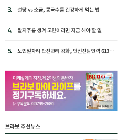
3.
설탕 vs 소금, 콩국수를 건강하게 먹는 법
4.
팔자주름 생겨 고민이라면 지금 해야 할 일
5.
노인일자리 안전관리 강화, 안전전담인력 613명
첫 배치
브라보 추천뉴스