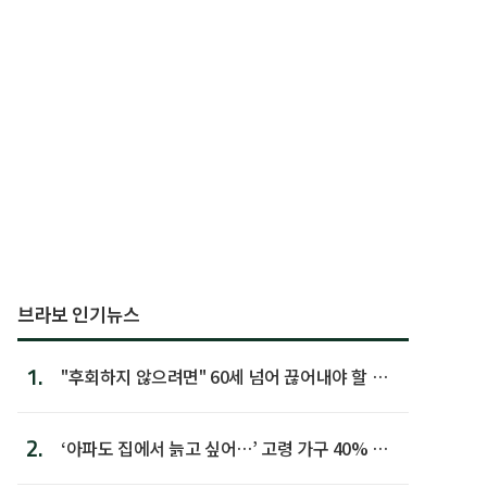
브라보 인기뉴스
1.
"후회하지 않으려면" 60세 넘어 끊어내야 할 사
람 1위
2.
‘아파도 집에서 늙고 싶어…’ 고령 가구 40% 노
후 주택이라 어...