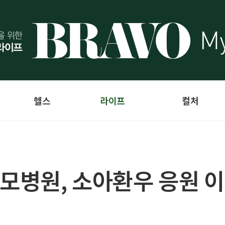
헬스
라이프
컬처
모병원, 소아환우 응원 