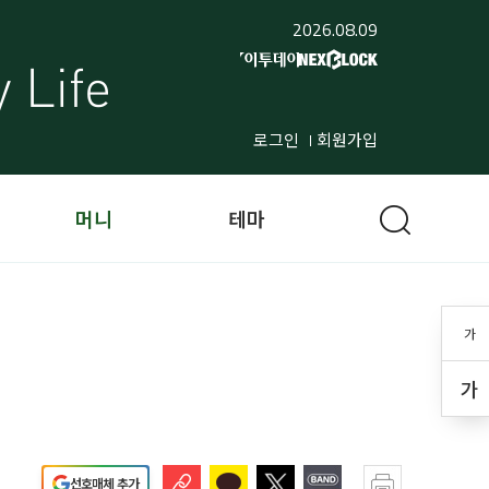
2026.08.09
로그인
회원가입
머니
테마
가
가
선호매체 추가