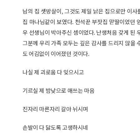
남의 집 셋방살이, 그것도 제일 낡은 집으로만 이
집 마나님같이 보였다. 천석꾼 부잣집 맏딸이었던 
우 선생님이 박아주신 셈이었다. 난생처음 갖게 된 
그분께 우리 가족 모두는 깊은 감사를 드리지 않을 
도 어김없이 이어졌던 것이다.
나실 제 괴로움 다 잊으시고
기르실 제 밤낮으로 애쓰는 마음
진자리 마른자리 갈아 뉘시며
손발이 다 닳도록 고생하시네