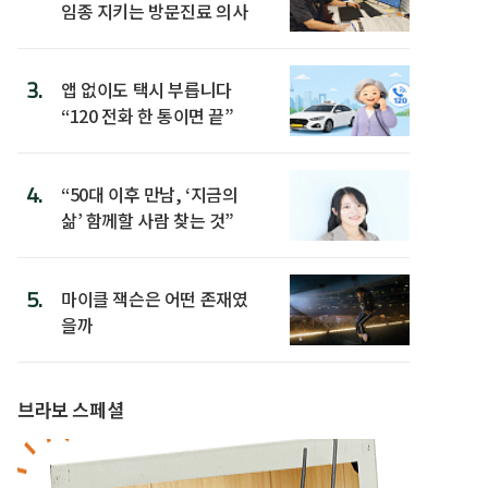
임종 지키는 방문진료 의사
3.
앱 없이도 택시 부릅니다
“120 전화 한 통이면 끝”
4.
“50대 이후 만남, ‘지금의
삶’ 함께할 사람 찾는 것”
5.
마이클 잭슨은 어떤 존재였
을까
브라보 스페셜