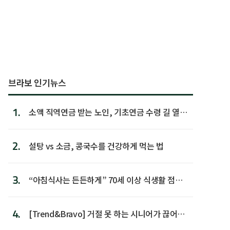
브라보 인기뉴스
1.
소액 직역연금 받는 노인, 기초연금 수령 길 열린
다
2.
설탕 vs 소금, 콩국수를 건강하게 먹는 법
3.
“아침식사는 든든하게” 70세 이상 식생활 점수
가장 높아
4.
[Trend&Bravo] 거절 못 하는 시니어가 끊어야
할 행동 5