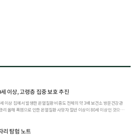
0세 이상, 고령층 집중 보호 추진
0세 이상 집에서 발생한 온열질환 비중도 전체의 약 3배 보건소 방문건강관
 관리 올해 폭염으로 인한 온열질환 사망자 절반 이상이 80세 이상인 것으로
 방문건강관리사업을 통해 80세 이상 고령자 보호를 추진한다. 6일 복지부
까지 질병관리청으로 신고된 온열질환자는 총 2441명으로 이 중 65세 이상
이상은 300명(12.3%)으로 집계됐다. 연령별 환자 수
일자리 탐험 노트