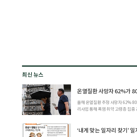
최신 뉴스
온열질환 사망자 62%가 8
올해 온열질환 추정 사망자 62% 8
리사업 통해 폭염 취약 고령층 집중
나타났다. 이에 정부가 전국 보건소
에 따르면 5월 15일부터 이달 4일
고령층은 825명(33.8%), 80세 
‘내게 맞는 일자리 찾기’ 