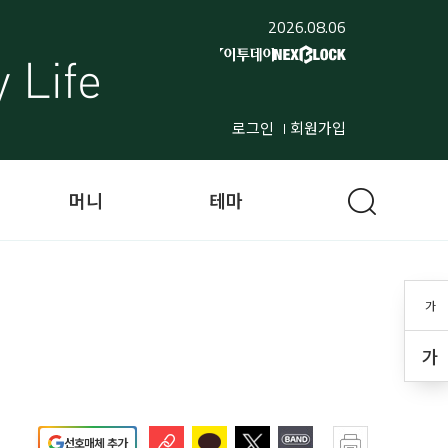
2026.08.06
로그인
회원가입
머니
테마
가
가
선호매체 추가