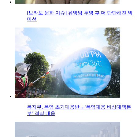
[브라보 문화 이슈] 유방암 투병 후 더 단단해진 박
미선
복지부, 폭염 초기대응반→‘폭염대응 비상대책본
부’ 격상 대응