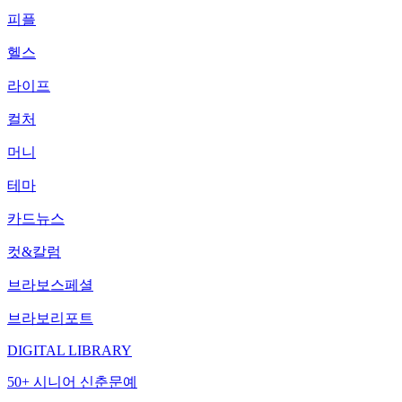
피플
헬스
라이프
컬처
머니
테마
카드뉴스
컷&칼럼
브라보스페셜
브라보리포트
DIGITAL LIBRARY
50+ 시니어 신춘문예