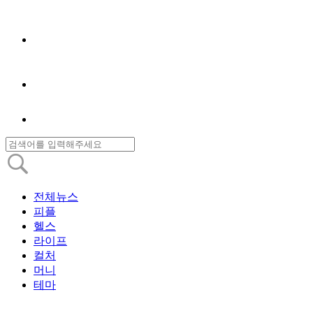
전체뉴스
피플
헬스
라이프
컬처
머니
테마