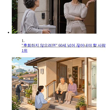
1.
"후회하지 않으려면" 60세 넘어 끊어내야 할 사람
1위