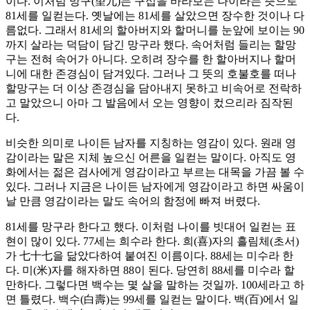
이다. 이처럼 망구(望九)는 구십을 바라보는 나이라는 뜻으로
81세를 일컫는다. 옛날에는 81세를 살았으면 장수한 것이나 다
름없다. 그래서 81세의 할아버지와 할머니를 눈앞에 보이는 90
까지 살라는 덕담이 담긴 망구라 했다. 속어처럼 들리는 할망
구는 전혀 속어가 아니다. 오히려 장수를 한 할아버지나 할머
니에 대한 존경심이 담겨있다. 그러나 그 뜻의 호불호를 떠나
할망구는 더 이상 존경심을 담아내지 못하고 비속어로 전락하
고 말았으니 아마 그 발음에서 오는 영향이 컸으리라 짐작된
다.
비슷한 의미로 나이든 남자를 지칭하는 영감이 있다. 원래 영
감이라는 말은 지체 높으신 어른을 일컫는 말이다. 아직도 영
화에서는 젊은 검사에게 영감이라고 부르는 대목을 가끔 볼 수
있다. 그러나 지금은 나이든 남자에게 영감이라고 하면 싸움이
날 만큼 영감이라는 말도 속어의 함정에 빠져 버렸다.
81세를 망구라 한다고 했다. 이처럼 나이를 빗대어 일컫는 표
현이 많이 있다. 77세는 희수라 한다. 희(喜)자의 흘림체(초서)
가 七十七을 닮았다하여 붙여진 이름이다. 88세는 미수라 한
다. 미(米)자를 해자하면 88이 된다. 당연히 88세를 미수라 할
만하다. 그렇다면 백수는 몇 살을 말하는 것일까. 100세라고 하
면 틀렸다. 백수(白壽)는 99세를 일컫는 말이다. 백(百)에서 일