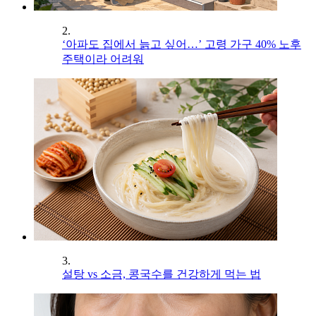
2.
‘아파도 집에서 늙고 싶어…’ 고령 가구 40% 노후
주택이라 어려워
3.
설탕 vs 소금, 콩국수를 건강하게 먹는 법