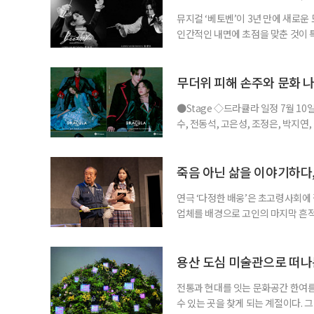
뮤지컬 ‘베토벤’이 3년 만에 새로운
인간적인 내면에 초점을 맞춘 것이
을 맡아 화제를 더했다. ◇공연 소개
비히 반 베토벤 : 박효신, 홍광호, •
현, •프란츠 브렌타노 : 박시원, 최호
무더위 피해 손주와 문화 나
●Stage ◇드라큘라 일정 7월 10
수, 전동석, 고은성, 조정은, 박지연
라큘라’는 브램 스토커의 동명 소설을
작의 운명적인 사랑을 웅장한 음악과
은성이 새롭게 드라큘라 역에 합류해
죽음 아닌 삶을 이야기하다,
연극 ‘다정한 배웅’은 초고령사회에 
업체를 배경으로 고인의 마지막 흔적
할까, 그리고 남겨진 사람들은 어떤 
극이 향하는 곳은 오늘의 삶이다. ◇
아트홀 출연 •반춘배 : 장용, 서인석 
용산 도심 미술관으로 떠나
전통과 현대를 잇는 문화공간 한여름
수 있는 곳을 찾게 되는 계절이다. 