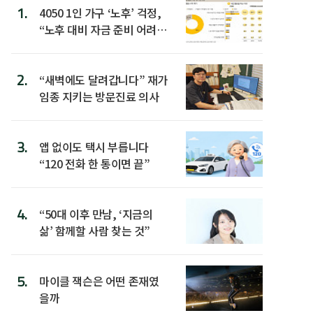
1.
4050 1인 가구 ‘노후’ 걱정,
“노후 대비 자금 준비 어려
워”
2.
“새벽에도 달려갑니다” 재가
임종 지키는 방문진료 의사
3.
앱 없이도 택시 부릅니다
“120 전화 한 통이면 끝”
4.
“50대 이후 만남, ‘지금의
삶’ 함께할 사람 찾는 것”
5.
마이클 잭슨은 어떤 존재였
을까