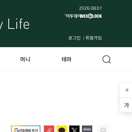
2026.08.07
로그인
회원가입
머니
테마
가
가
선호매체 추가