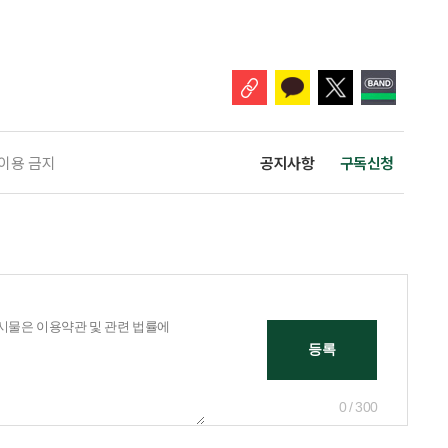
잊을 수 있어서다. 이번에 찾은 곳은 서울 용산의 아모레퍼시픽미술관
seum of Art)이다. 미술관은 아모레퍼시픽 창업자 서성환 선대회장이 한국의 전
도자기를 수집한 데서 출발했다. 1979년 태평양박물관으로
 이용 금지
공지사항
구독신청
0 / 300