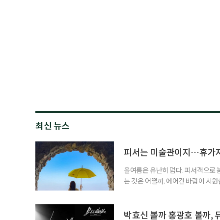
최신 뉴스
피서는 미술관이지…휴가지
올여름은 유난히 덥다. 피서객으로 
는 것은 어떨까. 에어컨 바람이 시
을 걷는 시간. 예술과 휴식을 함께 누
름 여행길, 자연과 예술을 함께 만날
드 강릉 여행을 계획하고 있다면 하
박효신 볼까 홍광호 볼까, 