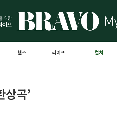
헬스
라이프
컬처
환상곡’