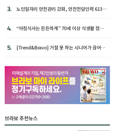
3.
노인일자리 안전관리 강화, 안전전담인력 613명
첫 배치
4.
“아침식사는 든든하게” 70세 이상 식생활 점수
가장 높아
5.
[Trend&Bravo] 거절 못 하는 시니어가 끊어야
할 행동 5
브라보 추천뉴스