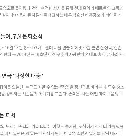
 모습으로 돌아왔다. 전면 수정한 서사를 통해 천재 음악가 베토벤의 고독과
 특징이다. 더욱이 뮤지컬계를 대표하는 배우 박효신과 홍광호가 타이틀롤
 일정 8월 11일까지 장소 세종문화회관 대극장 연출 길 메머트 출연 •루드
안토니 브렌타노 : 윤공주, 김지현, 김지우, •카스파 반 베토벤 : 신성민, 김도
중, •베티마 브렌타노 : 성민재, 유연정 등 러닝
들이, 7월 문화소식
일 ~ 10월 18일 장소 LG아트센터 서울 연출 데이빗 스완 출연 신성록, 김준
, 김환희 등 2014년 국내 초연 이후 꾸준히 사랑받아온 대표 흥행 뮤지컬 ‘드
 원작으로 한다. 400년 넘는 세월 동안 단 한 사람만을 사랑한 드라큘라 백
 화려한 무대로 그려낸다.이번 시즌에는 신성록, 김준수, 전동석에 이어 고
 각기 다른 매력의 드라큘라를 선보인다. 드라큘
 연극 ‘다정한 배웅’
접어든 오늘날, 누구도 피할 수 없는 ‘죽음’을 정면으로 바라본다. 특수 청소
을 정리하는 사람들의 이야기를 그린다. 관객은 ‘나는 어떤 마지막을 맞이
시간을 견뎌낼까’ 스스로에게 묻게 된다. 죽음을 이야기하지만, 결국 이 연
공연 소개 일정 7월 26일까지(수·목·금 공연) 장소 KT&G 상상마당 대치
•박민재 & 한달수 : 정겨운, 금동현 •윤선영 : 서권
는 피서
의 도시는 뜨겁다. 멀리 떠나는 여행도 좋지만, 도심에서 잠시 더위를 잊을
그럴 때 미술관은 꽤 좋은 피서지가 된다. 바깥의 소란과 열기를 잠시 내려놓