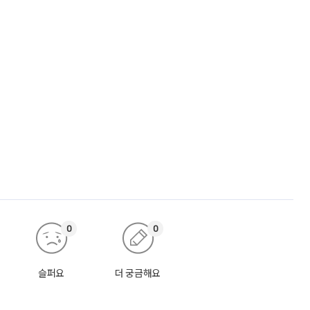
0
0
슬퍼요
더 궁금해요