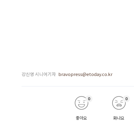
강신영 시니어기자
bravopress@etoday.co.kr
0
0
좋아요
화나요