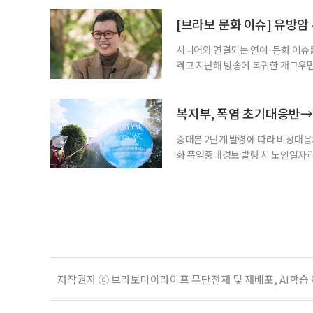
자신의 상황에 맞는 지원기관을 알고
준비부터 구직 수당까지 고용노동부
[브라보 문화 이슈] 유방암
업 지원 계획을 세
시니어와 연결되는 연예·문화 이슈를
겪고 지난해 방송에 복귀한 개그우먼
나 최근 개그맨 김영철의 유튜브 채
길을 끌었다. 투병 이후에도 자신의 
까. 오랜 방송 생활 뒤 전해진 투병
복지부, 폭염 초기대응반→
중대본 2단계 발령에 따라 비상대응기
화 폭염중대경보 발령 시 노인일자
초기대응반을 ‘폭염대응 비상대책본부
긴급회의를 열고 폭염대응 비상대책
책본부(중대본) 2단계(심각)가 발
운영
저작권자 ⓒ 브라보마이라이프 무단전재 및 재배포, AI학습