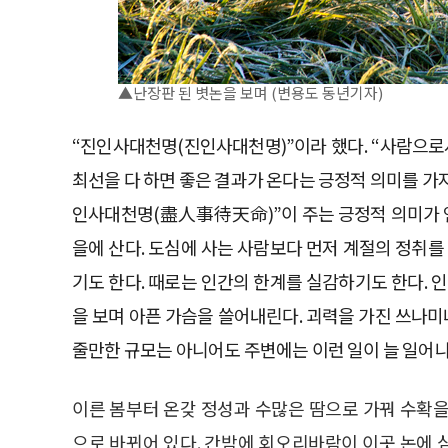
▲난장판 된 볏논을 보며 (변용도 동년기자)
“진인사대천명(진인사대천명)”이라 했다. “사람으로서
최선을 다 하면 좋은 결과가 온다는 긍정적 의미를 가지고
인사대천명(盡人事待天命)”이 주는 긍정적 의미가 
을에 산다. 도심에 사는 사람보다 먼저 계절의 정취를
기도 한다. 때로는 인간의 한계를 실감하기도 한다. 
을 보며 아픈 가슴을 쓸어내린다. 괴력을 가진 쓰나미
줄만한 규모는 아니어도 주변에는 이런 일이 늘 일어나
이른 봄부터 온갖 정성과 수많은 땀으로 가꿔 수확
으로 바뀌어 있다. 간밤에 회오리바람이 이곳 논에 