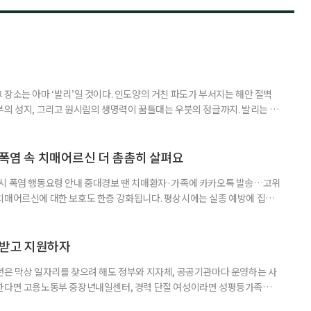
장소는 아마 ‘발리’일 것이다. 인도양의 거친 파도가 부서지는 해안 절벽
부의 성지, 그리고 원시림의 생명력이 꿈틀대는 우붓의 정글까지. 발리는 머
 여행자를 안내한다. 무더위와 장마로 지쳐가는 시기, 하지만 8월의 발리
기 시즌을 맞아 지구상에서 즐길 수 있는 완벽한 기후를 선물한다. 올여름 단
특별한 여정을 원한다면, 미지의 매력으로 가득 찬 발리의 세 가지 얼굴
 폭염 속 치매어르신 더 촘촘히 살펴요
 시 폭염 행동요령 안내 중대경보 땐 치매환자·가족에 카카오톡 발송…고위
치매어르신에 대한 보호도 한층 강화됩니다. 평상시에는 실종 예방에 집중
 행동요령을 안내합니다. 특히 새롭게 마련된 ‘중대경보’ 단계에서는 치매
접 전달하고 온열질환 위험이 높은 어르신의 안전을 매일 확인합니다. 치
상황을 제대로 인식하거나 스스로 적절하게 대처하는 데 어려움을 겪을 수
담받고 지원하자
년은 막상 일자리를 찾으려 해도 정부와 지자체, 공공기관마다 운영하는 사
원한다면 고용노동부 중장년내일센터, 경력 단절 여성이라면 성평등가족부
득을 함께 원한다면 보건복지부 노인일자리사업이 출발점이 될 수 있다.