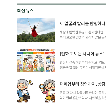
최신 뉴스
세 얼굴의 발리를 탐험하다
세상에 완벽한 휴양이 존재한다면 그 
부터 고요한 영혼의 안식처 같은 동
무는 지역마다 전혀 다른 시공간으로
는 비 한 방울 보기 힘든 쾌적한 건
순한 휴양을 넘어 오감이 깨어나는 
[만화로 보는 시니어 뉴스]
평상시 실종 예방부터 주의보·경보
험군 매일 확인 폭염이 심해지면서 
하고, 폭염 주의보·경보가 내려지면
환자와 가족에게 폭염 행동요령을 직
매어르신은 인지기능 저하로 폭염 
재취업부터 창업까지, 상
있습니다. 외출
은퇴 후 다시 일을 시작하려는 중장
업이 달라 혼란스럽다. 재취업을 
여성새로일하기센터, 사회참여와 소