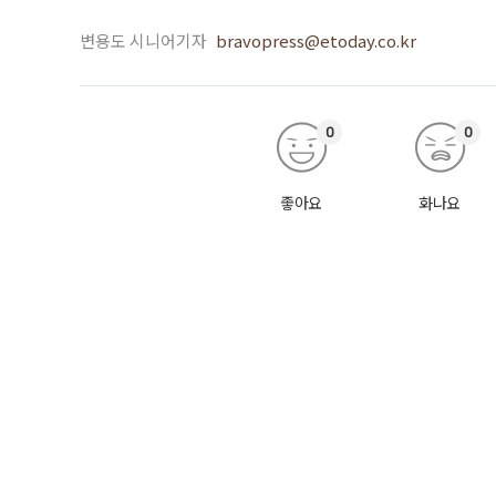
변용도 시니어기자
bravopress@etoday.co.kr
0
0
좋아요
화나요