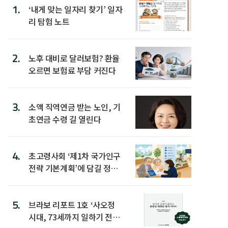
1.
‘내게 맞는 일자리 찾기’ 일자
리 탐험 노트
2.
노후 대비로 달러보험? 환율
오르면 보험료 부담 커진다
3.
소액 직역연금 받는 노인, 기
초연금 수령 길 열린다
4.
초고령사회 ‘제1차 국가인구
전략 기본계획’에 담길 정책
은
5.
브라보 리포트 1호 ‘사오정
시대, 73세까지 일하기 전략’