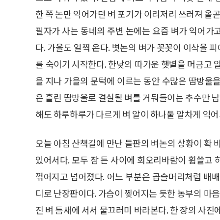
한 쪽 논만 익어가던 벼 포기가 이리저리 쓰러져 올
필자가 사는 동네의 주변 논에는 요즘 벼가 익어가
다. 가을도 일찍 온다. 볏논의 벼가 꼿꼿이 이삭을
를 숙이기 시작한다. 한낮의 따가운 햇볕을 머금고 
을 지나 가을의 문턱에 이르는 동안 수많은 땀방울을 
은 흘린 땀방울로 결실될 벼를 거둬들이는 추수만 
해도 하루하루가 다르게 벼 알이 하나둘 알차게 익어
오늘 아침 산책길에 만난 들판의 벼논의 상황이 확 
있어서다. 모두 잠 든 사이에 회오리바람이 휩쓸고 
꺾어지고 넘어졌다. 어느 부분은 곱슬머리처럼 배배
디로 난장판이다. 가슴이 찢어지는 듯한 농부의 마음
진 벼 틈새에 서서 물끄러미 바라본다. 한 장의 사진