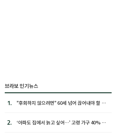
브라보 인기뉴스
1.
"후회하지 않으려면" 60세 넘어 끊어내야 할 사
람 1위
2.
‘아파도 집에서 늙고 싶어…’ 고령 가구 40% 노
후 주택이라 어...