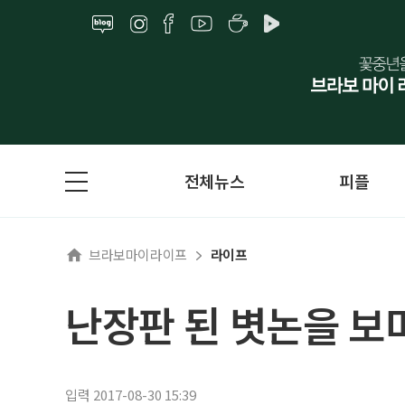
전체뉴스
피플
브라보마이라이프
라이프
난장판 된 볏논을 보
입력 2017-08-30 15:39