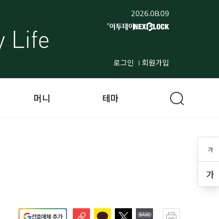
2026.08.09
로그인
회원가입
머니
테마
가
가
선호매체 추가