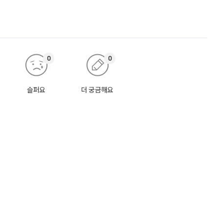
0
0
슬퍼요
더 궁금해요