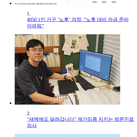
1.
4050 1인 가구 ‘노후’ 걱정, “노후 대비 자금 준비
어려워”
2.
“새벽에도 달려갑니다” 재가임종 지키는 방문진료
의사