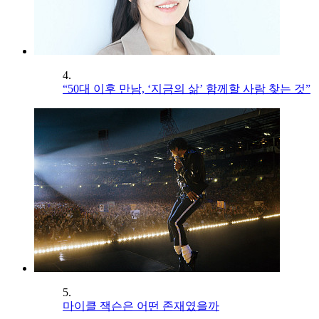
4.
“50대 이후 만남, ‘지금의 삶’ 함께할 사람 찾는 것”
5.
마이클 잭슨은 어떤 존재였을까