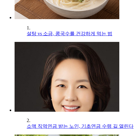
1.
설탕 vs 소금, 콩국수를 건강하게 먹는 법
2.
소액 직역연금 받는 노인, 기초연금 수령 길 열린다