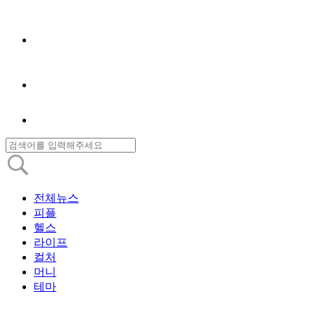
전체뉴스
피플
헬스
라이프
컬처
머니
테마