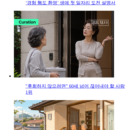
‘경험 無도 환영’ 생애 첫 일자리 도전 설명서
"후회하지 않으려면" 60세 넘어 끊어내야 할 사람
1위