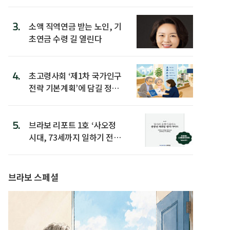
3.
소액 직역연금 받는 노인, 기
초연금 수령 길 열린다
4.
초고령사회 ‘제1차 국가인구
전략 기본계획’에 담길 정책
은
5.
브라보 리포트 1호 ‘사오정
시대, 73세까지 일하기 전략’
발간
브라보 스페셜