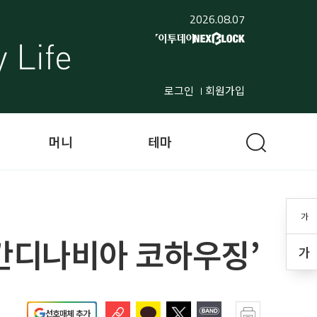
2026.08.07
로그인
회원가입
머니
테마
가
스칸디나비아 코하우징’
가
선호매체 추가