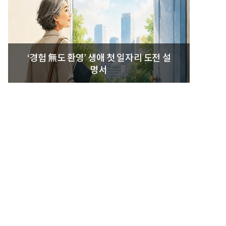
‘경험 無도 환영’ 생애 첫 일자리 도전 설
명서