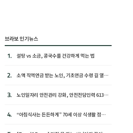
브라보 인기뉴스
1.
설탕 vs 소금, 콩국수를 건강하게 먹는 법
2.
소액 직역연금 받는 노인, 기초연금 수령 길 열린
다
3.
노인일자리 안전관리 강화, 안전전담인력 613명
첫 배치
4.
“아침식사는 든든하게” 70세 이상 식생활 점수
가장 높아