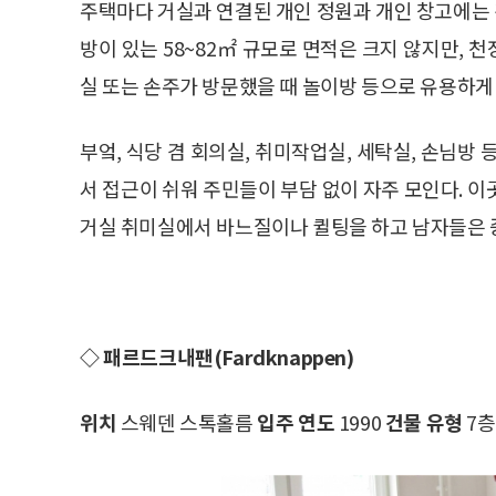
주택마다 거실과 연결된 개인 정원과 개인 창고에는 
방이 있는 58~82㎡ 규모로 면적은 크지 않지만, 천장
실 또는 손주가 방문했을 때 놀이방 등으로 유용하게
부엌, 식당 겸 회의실, 취미작업실, 세탁실, 손님
서 접근이 쉬워 주민들이 부담 없이 자주 모인다. 
거실 취미실에서 바느질이나 퀼팅을 하고 남자들은 
◇ 패르드크내팬(Fardknappen)
위치
스웨덴 스톡홀름
입주 연도
1990
건물 유형
7층