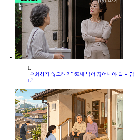
1.
"후회하지 않으려면" 60세 넘어 끊어내야 할 사람
1위