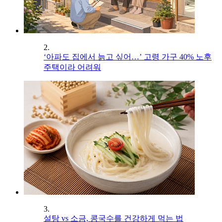
2.
‘아파도 집에서 늙고 싶어…’ 고령 가구 40% 노후
주택이라 어려워
3.
설탕 vs 소금, 콩국수를 건강하게 먹는 법