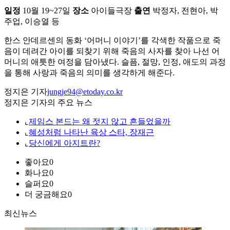
일정
10월 19~27일
장소
아이들극장
출연
박정자, 전현아, 박
주업, 이승열 등
한스 안데르센의 동화 ‘어머니 이야기’를 각색한 작품으로 죽
음이 데려간 아이를 되찾기 위해 죽음의 사자를 찾아 나선 어
머니의 애틋한 여정을 담아냈다. 슬픔, 절망, 인정, 애도의 과정
을 통해 사랑과 죽음의 의미를 생각하게 해준다.
정지은 기자
jungje94@etoday.co.kr
정지은 기자의 주요 뉴스
⌞
제임스 본드는 왜 젓지 않고 흔들었을까
⌞
혜성처럼 나타난 육상 스타, 장재근
⌞
당신에게 아지트란?
좋아요
0
화나요
0
슬퍼요
0
더 궁금해요
0
최신뉴스