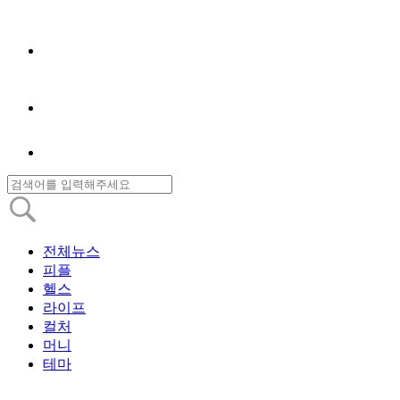
전체뉴스
피플
헬스
라이프
컬처
머니
테마