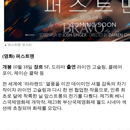
▲'퍼스트맨' 포스터
(영화) 퍼스트맨
개봉
10월 18일
장르
SF, 드라마
출연
라이언 고슬링, 클레어
포이, 제이슨 클락 등
전 세계에 ‘라라랜드’ 열풍을 이끈 데이미언 셔젤 감독의 차기
작이자 라이언 고슬링과 다시 한 번 협업한 작품으로, 인류 최
초로 달에 착륙한 닐 암스트롱의 전기를 다뤘다. 제75회 베니
스국제영화제 개막작, 제23회 부산국제영화제 월드 시네마 섹
션에 초청되며 화제를 모았다.