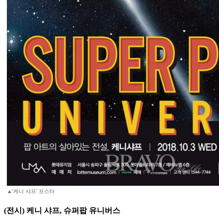
▲'케니 샤프' 포스터
(전시) 케니 샤프, 슈퍼팝 유니버스