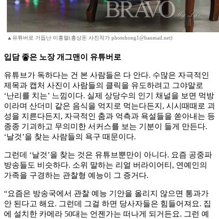
▲유튜버로 거듭난 이홍렬(홍상돈 사진작가 photohong1@hanmail.net)
입담 좋은 노장 개그맨이 유튜버로
유튜브가 독하다는 건 본 사람들은 다 안다. 수많은 자극적인
제목과 캡처 사진이 사람들의 클릭을 유도하려고 그야말로
‘난리를 치는’ 느낌이다. 실제 상당수의 인기 채널을 보면 먹방
이라며 산더미 같은 음식을 억지로 먹는다든지, 시시때때로 괴
성을 지른다든지, 자극적인 춤과 억측과 욕설들을 쏟아내는 등
종종 기괴하고 무의미한 서커스를 보는 기분이 들게 만든다.
‘날것’을 찾는 사람들의 욕구 때문이다.
그런데 ‘날것’을 찾는 것은 유튜브뿐만이 아니다. 요즘 공중파
방송들도 비슷하다. 소위 말하는 리얼 버라이어티, 연예인의
가족을 구경하는 관찰형 예능이 그 증거다.
“요즘은 방송국에서 관찰 예능 기안을 올리지 않으면 통과가
안 된다고 해요. 그런데 그걸 하면 당사자들은 힘들어져요. 집
에 설치한 카메라 50대는 언젠가는 떠나게 되거든요. 그런 예