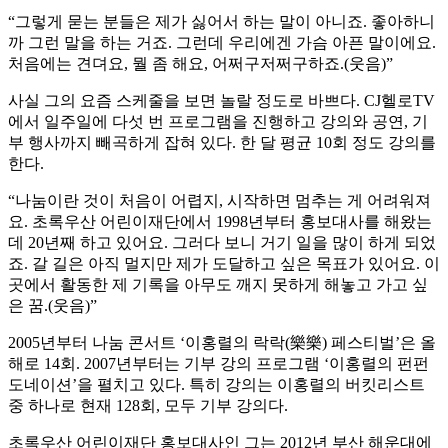
“그렇게 묻는 분들은 제가 싫어서 하는 말이 아니죠. 좋아하니
까 그런 말을 하는 거죠. 그런데 우리에겐 가슴 아픈 말이에요.
처음에는 견뎌요, 뭘 좀 해요, 어쩌구저쩌구하죠.(웃음)”
사실 그의 요즘 스케줄을 보면 놀랄 정도로 바쁘다. CJ헬로TV
에서 일주일에 다섯 번 프로그램을 진행하고 강의와 공연, 기
부 행사까지 빼곡하게 잡혀 있다. 한 달 평균 10회 정도 강의를
한다.
“나눔이란 것이 처음이 어렵지, 시작하면 멈추는 게 어려워져
요. 초록우산 어린이재단에서 1998년부터 홍보대사를 해왔는
데 20년째 하고 있어요. 그러다 보니 거기 일을 많이 하게 되었
죠. 갈 길은 아직 멀지만 제가 도달하고 싶은 목표가 있어요. 이
곳에서 활동한 제 기록을 아무도 깨지 못하게 해놓고 가고 싶
은 꿈.(웃음)”
2005년부터 나눔 콘서트 ‘이홍렬의 락락(樂樂) 페스티벌’은 올
해로 14회. 2007년부터는 기부 강의 프로그램 ‘이홍렬의 펀펀
도네이션’을 펼치고 있다. 특히 강의는 이홍렬의 버킷리스트
중 하나로 현재 128회, 모두 기부 강의다.
초록우산 어린이재단 홍보대사인 그는 2012년 부산 해운대에