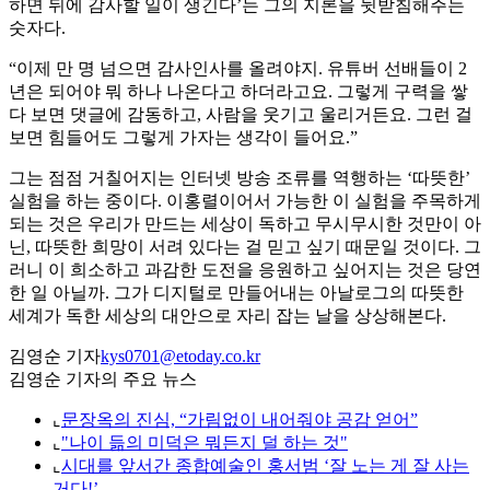
하면 뒤에 감사할 일이 생긴다’는 그의 지론을 뒷받침해주는
숫자다.
“이제 만 명 넘으면 감사인사를 올려야지. 유튜버 선배들이 2
년은 되어야 뭐 하나 나온다고 하더라고요. 그렇게 구력을 쌓
다 보면 댓글에 감동하고, 사람을 웃기고 울리거든요. 그런 걸
보면 힘들어도 그렇게 가자는 생각이 들어요.”
그는 점점 거칠어지는 인터넷 방송 조류를 역행하는 ‘따뜻한’
실험을 하는 중이다. 이홍렬이어서 가능한 이 실험을 주목하게
되는 것은 우리가 만드는 세상이 독하고 무시무시한 것만이 아
닌, 따뜻한 희망이 서려 있다는 걸 믿고 싶기 때문일 것이다. 그
러니 이 희소하고 과감한 도전을 응원하고 싶어지는 것은 당연
한 일 아닐까. 그가 디지털로 만들어내는 아날로그의 따뜻한
세계가 독한 세상의 대안으로 자리 잡는 날을 상상해본다.
김영순 기자
kys0701@etoday.co.kr
김영순 기자의 주요 뉴스
⌞
문장옥의 진심, “가림없이 내어줘야 공감 얻어”
⌞
"나이 듦의 미덕은 뭐든지 덜 하는 것"
⌞
시대를 앞서간 종합예술인 홍서범 ‘잘 노는 게 잘 사는
거다!’