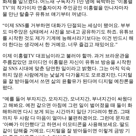
화제를 일으켰다. 어느새 구독자가 1만 명에 육박하는 ‘이홍렬
TV’의 작가이자 연출자이자 주인공인 이홍렬을 만나자마자
물 만난 탈출구 유튜브 얘기부터 꺼냈다.
“이제 SNS를 거부하면 대화가 단절되는 세상이 됐어요. 부부
도 마주앉은 상태에서 사진을 보내고 공유하기도 하죠. 유튜브
를 시작한 것도 제가 기계에 능해서라기보다는 이건 반드시 해
야 한다는 생각에서 한 거예요. 너무 즐겁고 재밌어요.”
이제 이홍렬TV 대표님이라고 불러야 할까. 과거 브라운관을
주름잡았던 코미디언 이홍렬은 자신이 유튜브 방송을 시작한
걸 SNS 시대에 맞춘 당연한 일이라고 밝혔다. 그는 아직 익숙
하지 않은 사람에게는 낯설게 다가올지도 모르겠지만, 디지털
을 잘 받아들여서 쓰면 삶의 윤활유가 된다며 디지털 예찬론을
폈다.
“예를 들어 부자지간, 모자지간, 모녀지간, 부녀지간이 싸웠다
고 해봐요. 예전 같으면 아침에 그런 일이 벌어졌을 때 둘이 화
해하려면 다시 보게 되는 시간까지 일단 기다려야 했죠. 그때
까지 두 사람 다 마음이 얼마나 불편하겠어요. 그런데 문자로
‘아빠가 미안했다’고 하면서 이모티콘을 사용해보세요. 딸도
같이 답해줄 거예요. 디지털을 잘 받아들이면 이렇게 금방 기