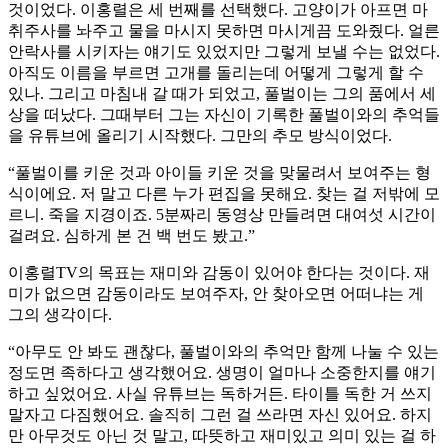
것이었다. 이홍렬은 세 번째를 선택했다. 고양이가 아프면 마
취주사를 놔주고 물을 마시지 못하면 마시게끔 도와줬다. 얼른
안락사를 시키자는 얘기도 있었지만 그렇게 보낼 수는 없었다.
아직도 이름을 부르면 고개를 돌리는데 어떻게 그렇게 할 수
있나. 그리고 마침내 갈 때가 되었고, 풀벌이는 그의 품에서 세
상을 떠났다. 그때부터 그는 자신이 기록한 풀벌이와의 추억들
을 유튜브에 올리기 시작했다. 그만의 추모 방식이었다.
“풀벌이를 키운 것과 아이들 키운 것을 맞물려서 보여주는 형
식이에요. 저 말고 다른 누가 편집을 못해요. 찾는 걸 저밖에 모
르니. 죽을 지경이죠. 5분짜리 동영상 만들려면 대여섯 시간이
걸려요. 심하게 본 건 백 번도 봤고.”
이홍렬TV의 목표는 재미와 감동이 있어야 한다는 것이다. 재
미가 없으면 감동이라도 보여주자, 안 찾아오면 어떠냐는 게
그의 생각이다.
“아무도 안 봐도 괜찮다, 풀벌이와의 추억만 함께 나눌 수 있는
정도면 족하다고 생각했어요. 생명이 얼마나 소중한지를 얘기
하고 싶었어요. 사실 유튜브는 독하거든. 타이틀 독한 거 쓰지
말자고 다짐했어요. 솔직히 그런 걸 쓰라면 자신 있어요. 하지
만 아무것도 아닌 것 말고, 따뜻하고 재미있고 의미 있는 걸 하