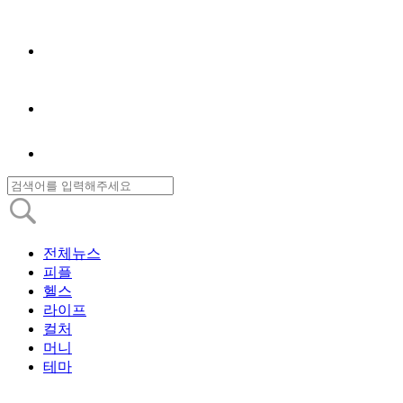
전체뉴스
피플
헬스
라이프
컬처
머니
테마