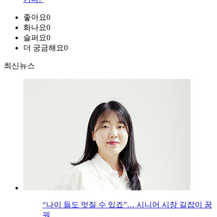
좋아요
0
화나요
0
슬퍼요
0
더 궁금해요
0
최신뉴스
“나이 듦도 멋질 수 있죠”… 시니어 시장 길잡이 꿈
꿔