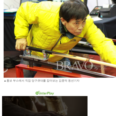
▲홍보 부스에서 직접 당구큐대를 잡아보는 김종억 동년기자