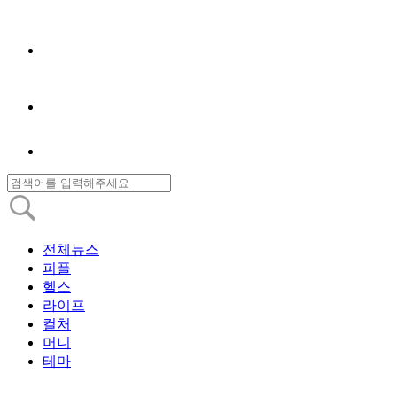
전체뉴스
피플
헬스
라이프
컬처
머니
테마