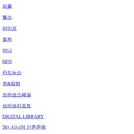
피플
헬스
라이프
컬처
머니
테마
카드뉴스
컷&칼럼
브라보스페셜
브라보리포트
DIGITAL LIBRARY
50+ 시니어 신춘문예