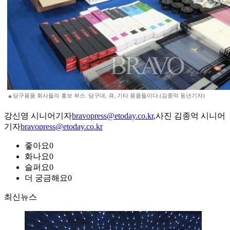
▲당구용품 회사들의 홍보 부스. 당구대, 큐, 기타 용품들이다.(김종억 동년기자)
강신영 시니어기자
bravopress@etoday.co.kr
,사진 김종억 시니어
기자
bravopress@etoday.co.kr
좋아요
0
화나요
0
슬퍼요
0
더 궁금해요
0
최신뉴스