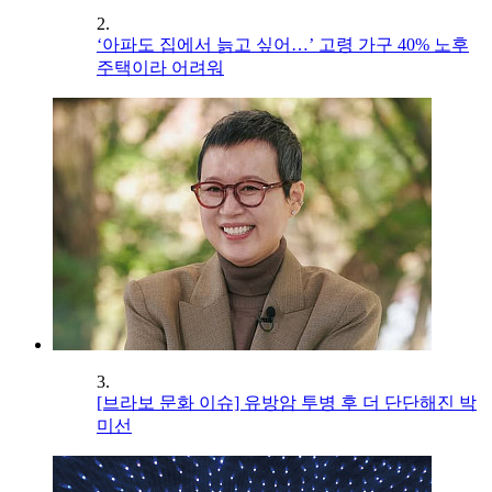
2.
‘아파도 집에서 늙고 싶어…’ 고령 가구 40% 노후
주택이라 어려워
3.
[브라보 문화 이슈] 유방암 투병 후 더 단단해진 박
미선