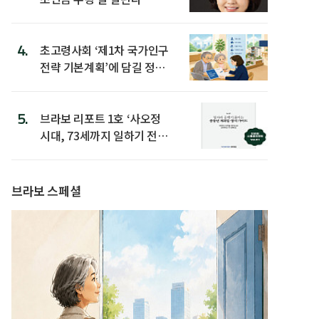
4.
초고령사회 ‘제1차 국가인구
전략 기본계획’에 담길 정책
은
5.
브라보 리포트 1호 ‘사오정
시대, 73세까지 일하기 전략’
발간
브라보 스페셜