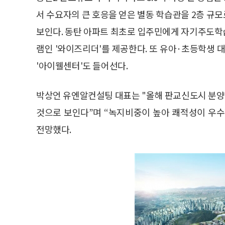
서 수요자의 큰 호응을 얻은 별동 학습관을 2층 규
보인다. 동탄 아파트 최초로 입주민에게 자기주도학
램인 '와이즈리더'를 제공한다. 또 유아·초등학생
'아이웰센터'도 들어선다.
박상언 유엔알컨설팅 대표는 "올해 판교신도시 분양
것으로 보인다”며 “녹지비중이 높아 쾌적성이 우
전망했다.