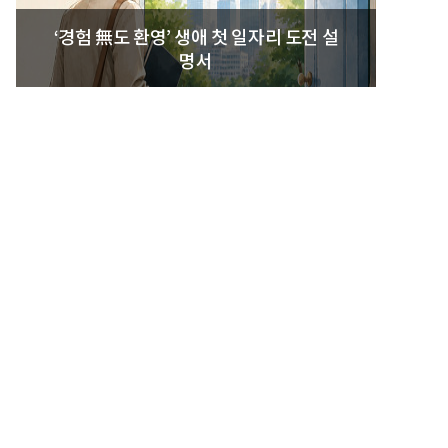
‘경험 無도 환영’ 생애 첫 일자리 도전 설
명서