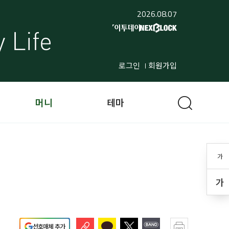
2026.08.07
로그인
회원가입
머니
테마
가
가
선호매체 추가