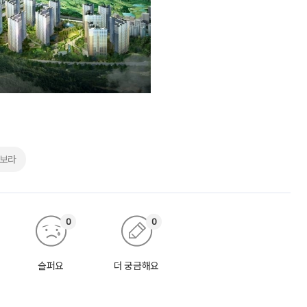
유보라
0
0
슬퍼요
더 궁금해요