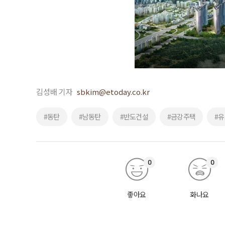
김성배 기자
sbkim@etoday.co.kr
#동탄
#남동탄
#반도건설
#금강주택
#
0
0
좋아요
화나요