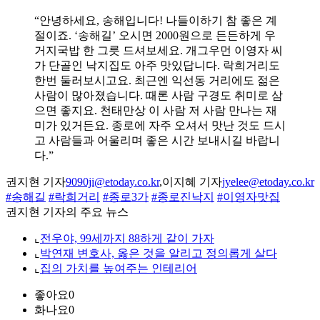
“안녕하세요, 송해입니다! 나들이하기 참 좋은 계
절이죠. ‘송해길’ 오시면 2000원으로 든든하게 우
거지국밥 한 그릇 드셔보세요. 개그우먼 이영자 씨
가 단골인 낙지집도 아주 맛있답니다. 락희거리도
한번 둘러보시고요. 최근엔 익선동 거리에도 젊은
사람이 많아졌습니다. 때론 사람 구경도 취미로 삼
으면 좋지요. 천태만상 이 사람 저 사람 만나는 재
미가 있거든요. 종로에 자주 오셔서 맛난 것도 드시
고 사람들과 어울리며 좋은 시간 보내시길 바랍니
다.”
권지현 기자
9090ji@etoday.co.kr
,이지혜 기자
jyelee@etoday.co.kr
#송해길
#락희거리
#종로3가
#종로진낙지
#이영자맛집
권지현 기자의 주요 뉴스
⌞
전우야, 99세까지 88하게 같이 가자
⌞
박연재 변호사, 옳은 것을 알리고 정의롭게 살다
⌞
집의 가치를 높여주는 인테리어
좋아요
0
화나요
0