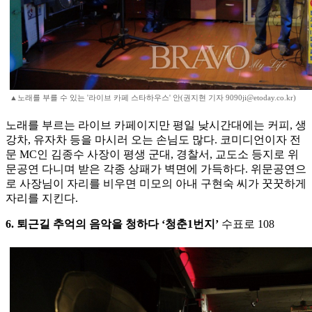
▲노래를 부를 수 있는 '라이브 카페 스타하우스' 안(권지현 기자 9090ji@etoday.co.kr)
노래를 부르는 라이브 카페이지만 평일 낮시간대에는 커피, 생
강차, 유자차 등을 마시러 오는 손님도 많다. 코미디언이자 전
문 MC인 김종수 사장이 평생 군대, 경찰서, 교도소 등지로 위
문공연 다니며 받은 각종 상패가 벽면에 가득하다. 위문공연으
로 사장님이 자리를 비우면 미모의 아내 구현숙 씨가 꿋꿋하게
자리를 지킨다.
6. 퇴근길 추억의 음악을 청하다 ‘청춘1번지’
수표로 108