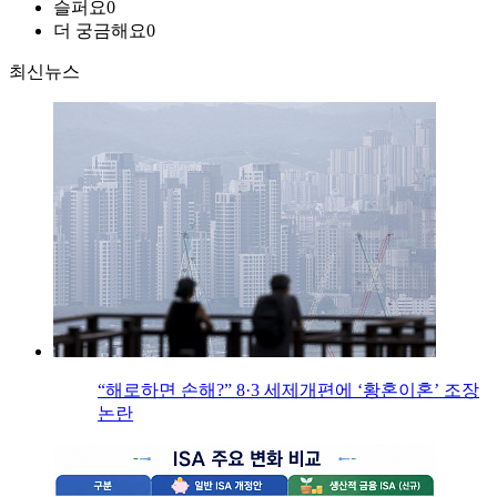
슬퍼요
0
더 궁금해요
0
최신뉴스
“해로하면 손해?” 8·3 세제개편에 ‘황혼이혼’ 조장
논란