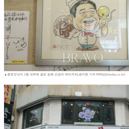
▲종로진낙지 2층 내부에 걸린 송해 선생의 캐리커처(권지현 기자 9090ji@etoday.co.kr)