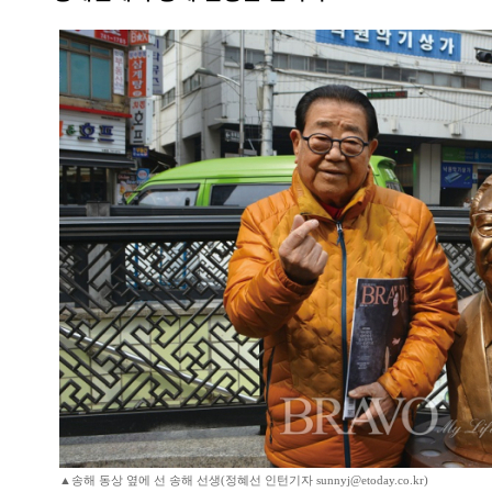
▲송해 동상 옆에 선 송해 선생(정혜선 인턴기자 sunnyj@etoday.co.kr)