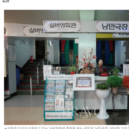
428
▲상영관 입구가 이웃하고 있는 '실버영화관 추억을 파는 극장'과 '낭만극장' (권지현 기자 9090ji@