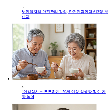
3.
노인일자리 안전관리 강화, 안전전담인력 613명 첫
배치
4.
“아침식사는 든든하게” 70세 이상 식생활 점수 가
장 높아