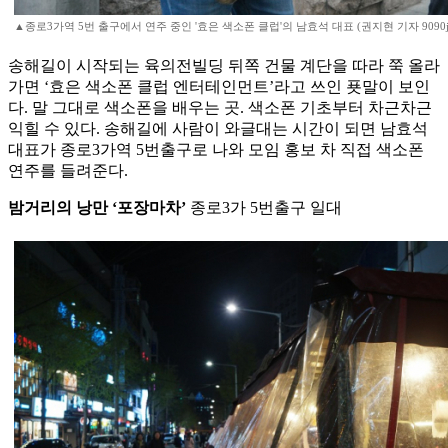
▲종로3가역 5번 출구에서 연주 중인 '효은 색소폰 클럽'의 남효석 대표 (권지현 기자 9090ji@et
송해길이 시작되는 육의전빌딩 뒤쪽 건물 계단을 따라 쭉 올라
가면 ‘효은 색소폰 클럽 엔터테인먼트’라고 쓰인 푯말이 보인
다. 말 그대로 색소폰을 배우는 곳. 색소폰 기초부터 차근차근
익힐 수 있다. 송해길에 사람이 와글대는 시간이 되면 남효석
대표가 종로3가역 5번출구로 나와 모임 홍보 차 직접 색소폰
연주를 들려준다.
밤거리의 낭만 ‘포장마차’
종로3가 5번출구 일대