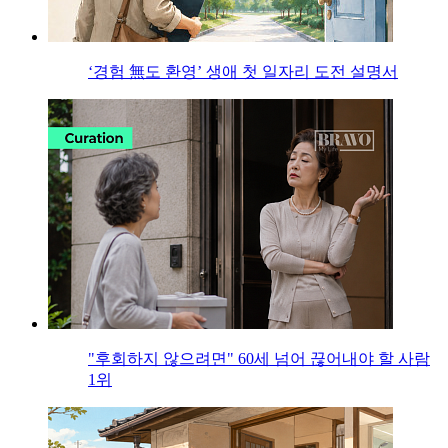
‘경험 無도 환영’ 생애 첫 일자리 도전 설명서
"후회하지 않으려면" 60세 넘어 끊어내야 할 사람
1위