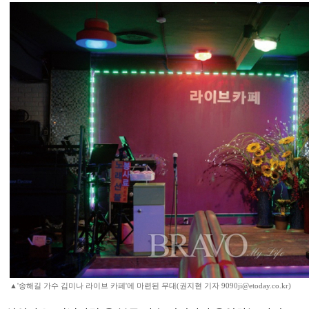
▲'송해길 가수 김미나 라이브 카페'에 마련된 무대(권지현 기자 9090ji@etoday.co.kr)