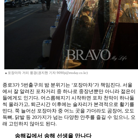
▲포장마차 거리 풍경(권지현 기자 9090ji@etoday.co.kr)
종로3가 5번출구의 밤 분위기는 ‘포장마차’가 책임진다. 서울
에서 잘 알려진 포차거리 중 하나로 중장년뿐만 아니라 젊은이
들에게도 인기다. 어스름해지기 시작하면 포차 천막이 하나둘
씩 올라가고, 퇴근시간 이후에는 술자리가 본격적으로 활기를
띤다. 쭉 늘어선 포장마차 중 어느 곳을 가더라도 곰장어, 오도
독뼈, 닭발 등 20가지가 넘는 다양한 안주를 즐길 수 있으니, 오
래 고민하지 않아도 된다.
송해길에서 송해 선생을 만나다