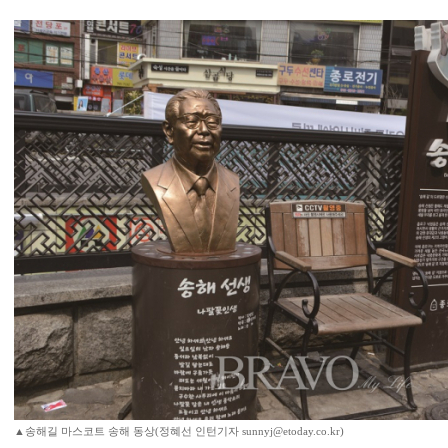
▲송해길 마스코트 송해 동상(정혜선 인턴기자 sunnyj@etoday.co.kr)