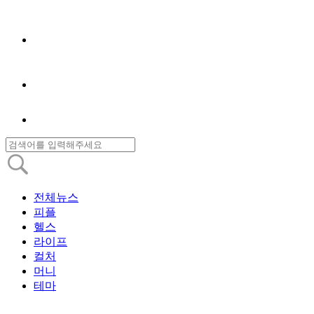
전체뉴스
피플
헬스
라이프
컬처
머니
테마