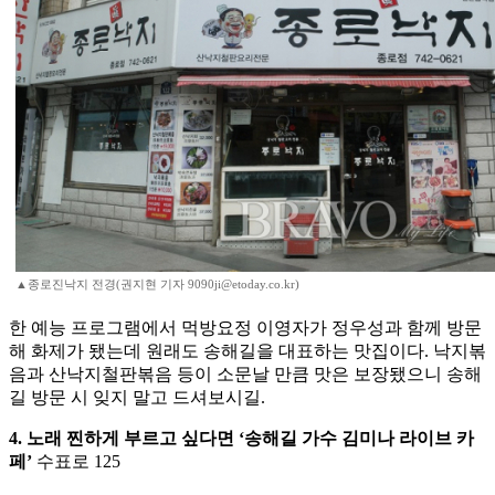
▲종로진낙지 전경(권지현 기자 9090ji@etoday.co.kr)
한 예능 프로그램에서 먹방요정 이영자가 정우성과 함께 방문
해 화제가 됐는데 원래도 송해길을 대표하는 맛집이다. 낙지볶
음과 산낙지철판볶음 등이 소문날 만큼 맛은 보장됐으니 송해
길 방문 시 잊지 말고 드셔보시길.
4. 노래 찐하게 부르고 싶다면 ‘송해길 가수 김미나 라이브 카
페’
수표로 125