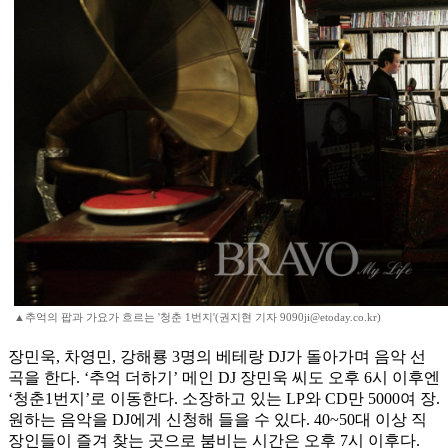
▲추억의 팝과 가요가 흐르는 '청춘 1번지'(권지현 기자 9090ji@etoday.co.kr)
장민욱, 차영민, 강해룡 3명의 베테랑 DJ가 돌아가며 음악 선
곡을 한다. ‘추억 더하기’ 메인 DJ 장민욱 씨도 오후 6시 이후엔
‘청춘1번지’로 이동한다. 소장하고 있는 LP와 CD만 5000여 장.
원하는 음악을 DJ에게 신청해 들을 수 있다. 40~50대 이상 직
장인들이 즐겨 찾는 곳으로 붐비는 시간은 오후 7시 이후다.