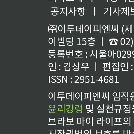
공지사항
ㅣ
기사제
㈜이투데이피엔씨 (제호
이빌딩 15층 ㅣ ☎ 02)
등록번호 : 서울아02992
인 : 김상우 ㅣ 편집인
ISSN : 2951-4681
이투데이피엔씨 임직원
윤리강령
및 실천규정을
브라보 마이 라이프의
저작권법의 보호를 받