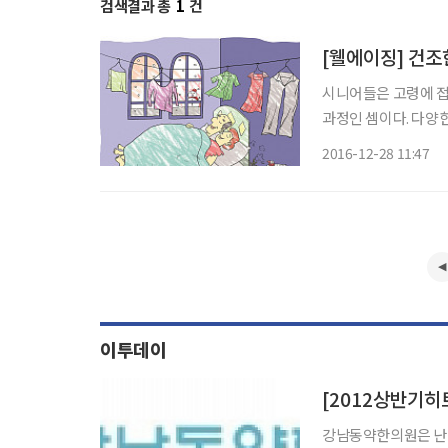
검색결과 총
1
건
[웰에이징] 건조
시니어들은 고령에 접
과정인 셈이다. 다양
친다. 대부분의 병들
2016-12-28 11:47
있다. 바로 피부병.
이투데이
[2012상반기
강남동약한의원은 난