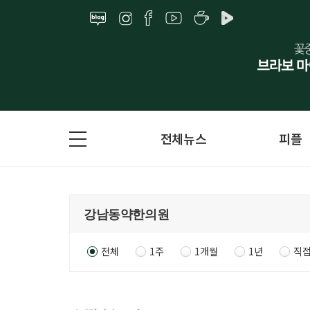
전체뉴스
피플
전체
1주
1개월
1년
직