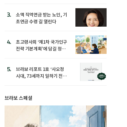
3.
소액 직역연금 받는 노인, 기
초연금 수령 길 열린다
4.
초고령사회 ‘제1차 국가인구
전략 기본계획’에 담길 정책
은
5.
브라보 리포트 1호 ‘사오정
시대, 73세까지 일하기 전략’
발간
브라보 스페셜