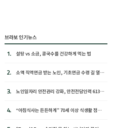
브라보 인기뉴스
1.
설탕 vs 소금, 콩국수를 건강하게 먹는 법
2.
소액 직역연금 받는 노인, 기초연금 수령 길 열린
다
3.
노인일자리 안전관리 강화, 안전전담인력 613명
첫 배치
4.
“아침식사는 든든하게” 70세 이상 식생활 점수
가장 높아