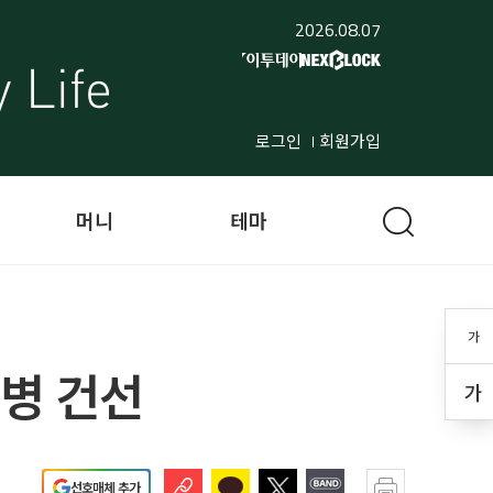
2026.08.07
로그인
회원가입
머니
테마
가
부병 건선
가
선호매체 추가