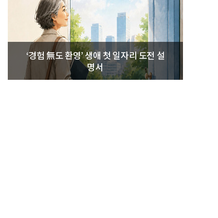
‘경험 無도 환영’ 생애 첫 일자리 도전 설
명서