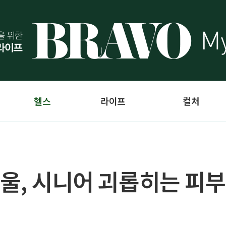
헬스
라이프
컬처
겨울, 시니어 괴롭히는 피